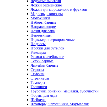
Ледоизмельчители
Ложки барменские
Ложки для мороженого и фруктов
Мадлеры, сквизеры
Молочники
Наборы барные
Направляющие
Ножи для бара
Пепельницы
Подкладки сервировачные
Подносы
Пробки для бутылок
Риммеры
Рюмки коктейльные
Сетки барные
Линейки барные
Сиропы
Сифоны
Стрейнеры
Темперы
Топпинги
Трубочки, зонтики, мешалки, зубочистки
Формы для льда
Шейкеры
Штопоры, нарзанники, открывалки