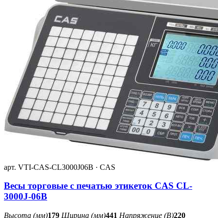
арт. VTI-CAS-CL3000J06B · CAS
Весы торговые с печатью этикеток CAS CL-
3000J-06B
Высота (мм)
179
Ширина (мм)
441
Напряжение (В)
220