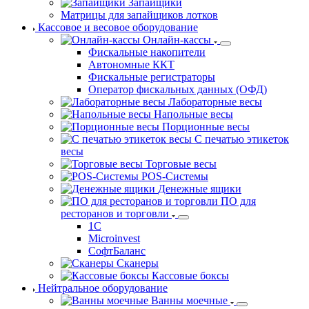
Запайщики
Матрицы для запайщиков лотков
Кассовое и весовое оборудование
Онлайн-кассы
Фискальные накопители
Автономные ККТ
Фискальные регистраторы
Оператор фискальных данных (ОФД)
Лабораторные весы
Напольные весы
Порционные весы
С печатью этикеток
весы
Торговые весы
POS-Системы
Денежные ящики
ПО для
ресторанов и торговли
1С
Microinvest
СофтБаланс
Сканеры
Кассовые боксы
Нейтральное оборудование
Ванны моечные