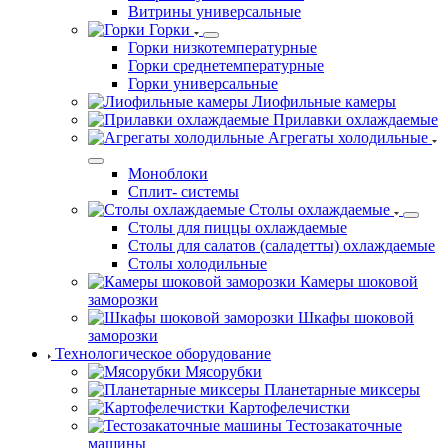
Витрины универсальные
Горки
Горки низкотемпературные
Горки среднетемпературные
Горки универсальные
Лиофильные камеры
Прилавки охлаждаемые
Агрегаты холодильные
Моноблоки
Сплит- системы
Столы охлаждаемые
Столы для пиццы охлаждаемые
Столы для салатов (саладетты) охлаждаемые
Столы холодильные
Камеры шоковой
заморозки
Шкафы шоковой
заморозки
Технологическое оборудование
Мясорубки
Планетарные миксеры
Картофелечистки
Тестозакаточные
машины