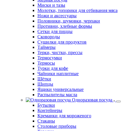
Миски и тазы
Молотки, топорики для отбивания мяса
Ножи и аксессуары
Половники, шумовки, черпаки
Противни, хлебные формы
Сетки для пиццы
Сковороды
Сушилки для продуктов
Таймеры
Терки, чистки, прессы
Термосумки
Термосы
Турки для кофе
Чайники наплитные
Щётки
Щипцы
Ящики универсальные
Распылителы масла
Одноразовая посуда
Бутылки
Контейнеры
Креманки для мороженого
Стаканы
Столовые приборы