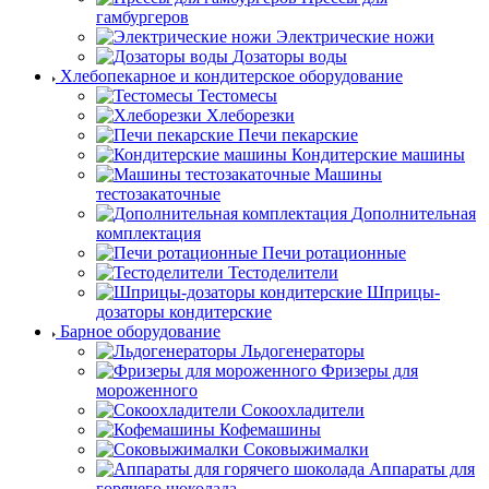
гамбургеров
Электрические ножи
Дозаторы воды
Хлебопекарное и кондитерское оборудование
Тестомесы
Хлеборезки
Печи пекарские
Кондитерские машины
Машины
тестозакаточные
Дополнительная
комплектация
Печи ротационные
Тестоделители
Шприцы-
дозаторы кондитерские
Барное оборудование
Льдогенераторы
Фризеры для
мороженного
Сокоохладители
Кофемашины
Соковыжималки
Аппараты для
горячего шоколада