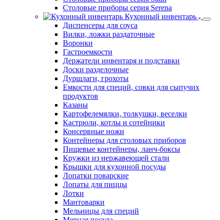
Столовые приборы серия Serena
Кухонный инвентарь
Диспенсеры для соуса
Вилки, ложки раздаточные
Воронки
Гастроемкости
Держатели инвентаря и подставки
Доски разделочные
Дуршлаги, грохоты
Емкости для специй, совки для сыпучих
продуктов
Казаны
Картофелемялки, толкушки, веселки
Кастрюли, котлы и сотейники
Консервные ножи
Контейнеры для столовых приборов
Пищевые контейнеры, ланч-боксы
Кружки из нержавеющей стали
Крышки для кухонной посуды
Лопатки поварские
Лопаты для пиццы
Лотки
Мантоварки
Мельницы для специй
Мерная посуда