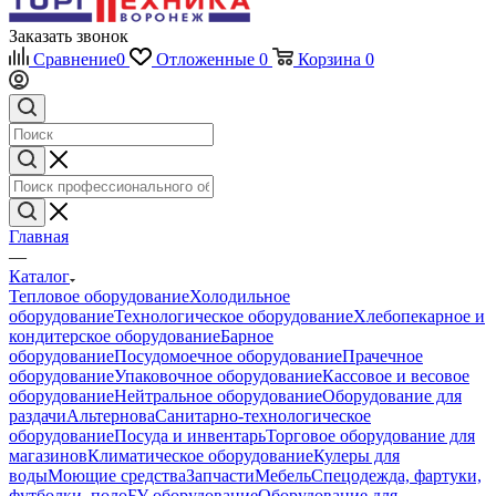
Заказать звонок
Сравнение
0
Отложенные
0
Корзина
0
Главная
—
Каталог
Тепловое оборудование
Холодильное
оборудование
Технологическое оборудование
Хлебопекарное и
кондитерское оборудование
Барное
оборудование
Посудомоечное оборудование
Прачечное
оборудование
Упаковочное оборудование
Кассовое и весовое
оборудование
Нейтральное оборудование
Оборудование для
раздачи
Альтернова
Санитарно-технологическое
оборудование
Посуда и инвентарь
Торговое оборудование для
магазинов
Климатическое оборудование
Кулеры для
воды
Моющие средства
Запчасти
Мебель
Спецодежда, фартуки,
футболки, поло
БУ оборудование
Оборудование для