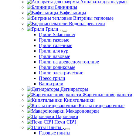
Аппараты для шаурмы
Блинницы
Вафельницы
Витрины тепловые
Водонагреватели
Грили
Грили Salamander
Грили газовые
Грили галечные
Грили для кур
Грили лавовые
Грили на древесном топливе
Грили роликовые
Грили электрические
Пресс-грили
Вапо-грили
Дегидраторы
Жарочные поверхности
Кипятильники
Котлы пищеварочные
Макароноварки
Пароварки
Печи СВЧ
Плиты
Газовые плиты