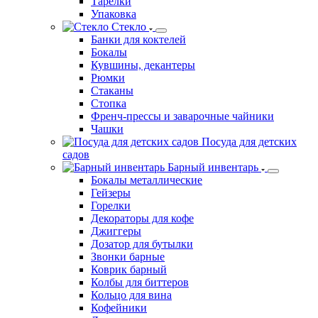
Тарелки
Упаковка
Стекло
Банки для коктелей
Бокалы
Кувшины, декантеры
Рюмки
Стаканы
Стопка
Френч-прессы и заварочные чайники
Чашки
Посуда для детских
садов
Барный инвентарь
Бокалы металлические
Гейзеры
Горелки
Декораторы для кофе
Джиггеры
Дозатор для бутылки
Звонки барные
Коврик барный
Колбы для биттеров
Кольцо для вина
Кофейники