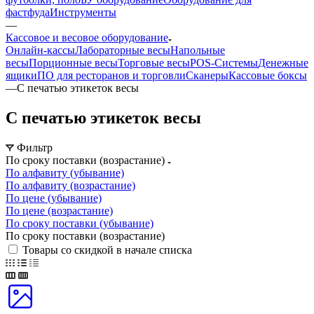
фастфуда
Инструменты
—
Кассовое и весовое оборудование
Онлайн-кассы
Лабораторные весы
Напольные
весы
Порционные весы
Торговые весы
POS-Системы
Денежные
ящики
ПО для ресторанов и торговли
Сканеры
Кассовые боксы
—
С печатью этикеток весы
С печатью этикеток весы
Фильтр
По сроку поставки (возрастание)
По алфавиту (убывание)
По алфавиту (возрастание)
По цене (убывание)
По цене (возрастание)
По сроку поставки (убывание)
По сроку поставки (возрастание)
Товары со скидкой в начале списка