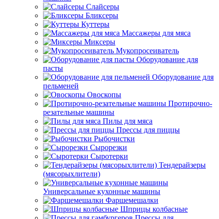
Слайсеры
Бликсеры
Куттеры
Массажеры для мяса
Миксеры
Мукопросеиватель
Оборудование для
пасты
Оборудование для
пельменей
Овоскопы
Протирочно-
резательные машины
Пилы для мяса
Прессы для пиццы
Рыбочистки
Сырорезки
Сыротерки
Тендерайзеры
(мясорыхлители)
Универсальные кухонные машины
Фаршемешалки
Шприцы колбасные
Прессы для