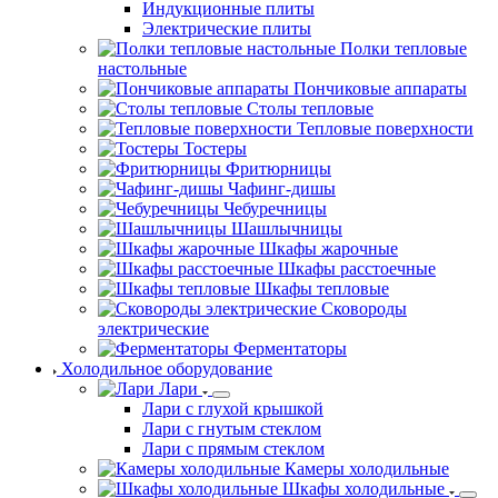
Индукционные плиты
Электрические плиты
Полки тепловые
настольные
Пончиковые аппараты
Столы тепловые
Тепловые поверхности
Тостеры
Фритюрницы
Чафинг-дишы
Чебуречницы
Шашлычницы
Шкафы жарочные
Шкафы расстоечные
Шкафы тепловые
Сковороды
электрические
Ферментаторы
Холодильное оборудование
Лари
Лари с глухой крышкой
Лари с гнутым стеклом
Лари с прямым стеклом
Камеры холодильные
Шкафы холодильные