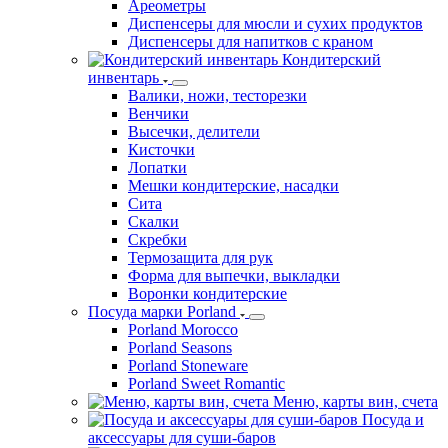
Ареометры
Диспенсеры для мюсли и сухих продуктов
Диспенсеры для напитков с краном
Кондитерский
инвентарь
Валики, ножи, тесторезки
Венчики
Высечки, делители
Кисточки
Лопатки
Мешки кондитерские, насадки
Сита
Скалки
Скребки
Термозащита для рук
Форма для выпечки, выкладки
Воронки кондитерские
Посуда марки Porland
Porland Morocco
Porland Seasons
Porland Stoneware
Porland Sweet Romantic
Меню, карты вин, счета
Посуда и
аксессуары для суши-баров