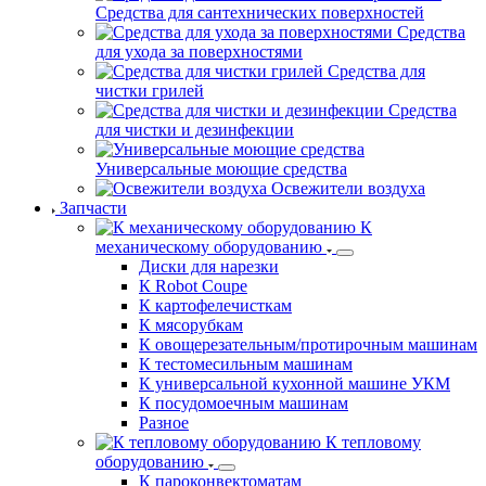
Средства для сантехнических поверхностей
Средства
для ухода за поверхностями
Средства для
чистки грилей
Средства
для чистки и дезинфекции
Универсальные моющие средства
Освежители воздуха
Запчасти
К
механическому оборудованию
Диски для нарезки
К Robot Coupe
К картофелечисткам
К мясорубкам
К овощерезательным/протирочным машинам
К тестомесильным машинам
К универсальной кухонной машине УКМ
К посудомоечным машинам
Разное
К тепловому
оборудованию
К пароконвектоматам