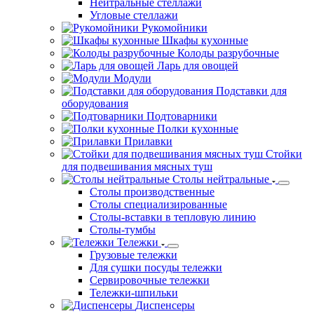
Нейтральные стеллажи
Угловые стеллажи
Рукомойники
Шкафы кухонные
Колоды разрубочные
Ларь для овощей
Модули
Подставки для
оборудования
Подтоварники
Полки кухонные
Прилавки
Стойки
для подвешивания мясных туш
Столы нейтральные
Столы производственные
Столы специализированные
Столы-вставки в тепловую линию
Столы-тумбы
Тележки
Грузовые тележки
Для сушки посуды тележки
Сервировочные тележки
Тележки-шпильки
Диспенсеры