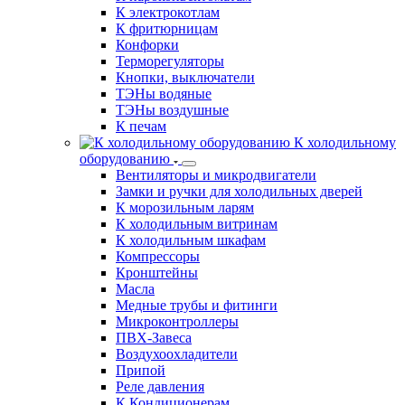
К электрокотлам
К фритюрницам
Конфорки
Терморегуляторы
Кнопки, выключатели
ТЭНы водяные
ТЭНы воздушные
К печам
К холодильному
оборудованию
Вентиляторы и микродвигатели
Замки и ручки для холодильных дверей
К морозильным ларям
К холодильным витринам
К холодильным шкафам
Компрессоры
Кронштейны
Масла
Медные трубы и фитинги
Микроконтроллеры
ПВХ-Завеса
Воздухоохладители
Припой
Реле давления
К Кондиционерам