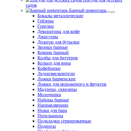
садов
Барный инвентарь
Бокалы металлические
Гейзеры
Горелки
Декораторы для кофе
Джиггеры
Дозатор для бутылки
Звонки барные
Коврик барный
Колбы для биттеров
Кольцо для вина
Кофейники
Ледоизмельчители
Ложки барменские
Ложки для мороженого и фруктов
Мадлеры, сквизеры
Молочники
Наборы барные
Направляющие
Ножи для бара
Пепельницы
Подкладки сервировачные
Подносы