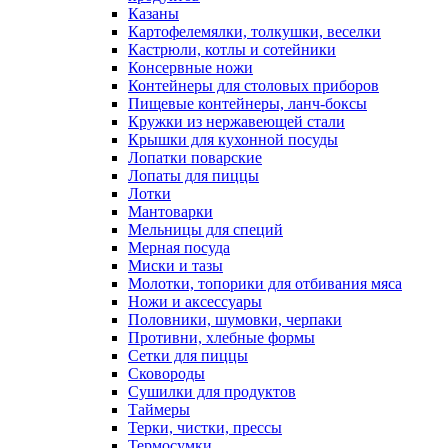
Казаны
Картофелемялки, толкушки, веселки
Кастрюли, котлы и сотейники
Консервные ножи
Контейнеры для столовых приборов
Пищевые контейнеры, ланч-боксы
Кружки из нержавеющей стали
Крышки для кухонной посуды
Лопатки поварские
Лопаты для пиццы
Лотки
Мантоварки
Мельницы для специй
Мерная посуда
Миски и тазы
Молотки, топорики для отбивания мяса
Ножи и аксессуары
Половники, шумовки, черпаки
Противни, хлебные формы
Сетки для пиццы
Сковороды
Сушилки для продуктов
Таймеры
Терки, чистки, прессы
Термосумки