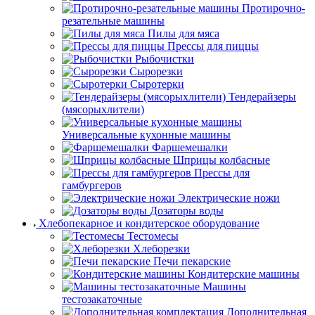
Протирочно-
резательные машины
Пилы для мяса
Прессы для пиццы
Рыбочистки
Сырорезки
Сыротерки
Тендерайзеры
(мясорыхлители)
Универсальные кухонные машины
Фаршемешалки
Шприцы колбасные
Прессы для
гамбургеров
Электрические ножи
Дозаторы воды
Хлебопекарное и кондитерское оборудование
Тестомесы
Хлеборезки
Печи пекарские
Кондитерские машины
Машины
тестозакаточные
Дополнительная