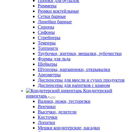
Пробки для бутылок
Риммеры
Рюмки коктейльные
Сетки барные
Линейки барные
Сиропы
Сифоны
Стрейнеры
Темперы
Топпинги
Трубочки, зонтики, мешалки, зубочистки
Формы для льда
Шейкеры
Штопоры, нарзанники, открывалки
Ареометры
Диспенсеры для мюсли и сухих продуктов
Диспенсеры для напитков с краном
Кондитерский
инвентарь
Валики, ножи, тесторезки
Венчики
Высечки, делители
Кисточки
Лопатки
Мешки кондитерские, насадки