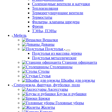
Соленоидные вентили и катушки
Теплоизоляция
Терморегулирующие вентили
Термостаты
Фильтры, клапаны шредера
Фреон
ТЭНы, ПЭНы
Мебель
Вешалки
Диваны
Подстолья
Подстолья из массива дерева
Подстолья металлические
Станции официанта
Столешницы
Столы
Стулья
Шкафы для одежды
Спецодежда, фартуки, футболки, поло
Аксессуары
Блузы и рубашки
Брюки
Головные уборы
Жилеты
Кители