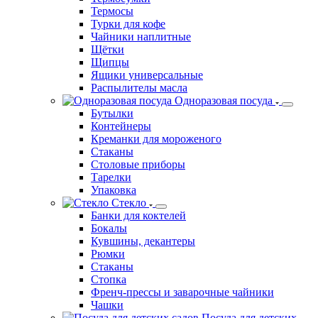
Термосы
Турки для кофе
Чайники наплитные
Щётки
Щипцы
Ящики универсальные
Распылителы масла
Одноразовая посуда
Бутылки
Контейнеры
Креманки для мороженого
Стаканы
Столовые приборы
Тарелки
Упаковка
Стекло
Банки для коктелей
Бокалы
Кувшины, декантеры
Рюмки
Стаканы
Стопка
Френч-прессы и заварочные чайники
Чашки
Посуда для детских