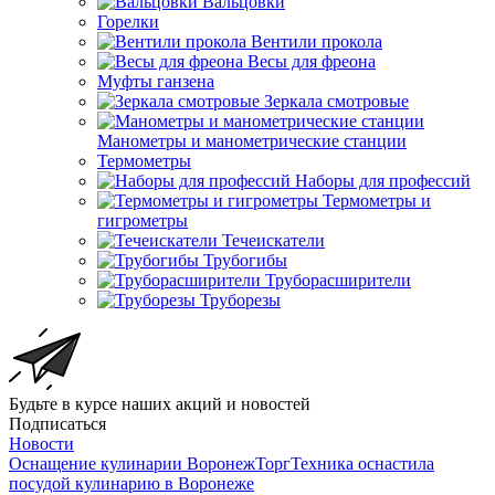
Вальцовки
Горелки
Вентили прокола
Весы для фреона
Муфты ганзена
Зеркала смотровые
Манометры и манометрические станции
Термометры
Наборы для профессий
Термометры и
гигрометры
Течеискатели
Трубогибы
Труборасширители
Труборезы
Будьте в курсе наших акций и новостей
Подписаться
Новости
Оснащение кулинарии ВоронежТоргТехника оснастила
посудой кулинарию в Воронеже