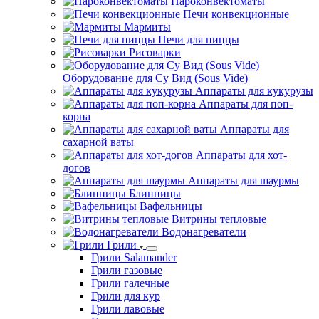
Пароконвектоматы
Печи конвекционные
Мармиты
Печи для пиццы
Рисоварки
Оборудование для Су Вид (Sous Vide)
Аппараты для кукурузы
Аппараты для поп-
корна
Аппараты для
сахарной ваты
Аппараты для хот-
догов
Аппараты для шаурмы
Блинницы
Вафельницы
Витрины тепловые
Водонагреватели
Грили
Грили Salamander
Грили газовые
Грили галечные
Грили для кур
Грили лавовые