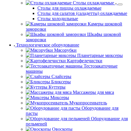
Столы охлаждаемые
Столы для пиццы охлаждаемые
Столы для салатов (саладетты) охлаждаемые
Столы холодильные
Камеры шоковой
заморозки
Шкафы шоковой
заморозки
Технологическое оборудование
Мясорубки
Планетарные миксеры
Картофелечистки
Тестозакаточные
машины
Слайсеры
Бликсеры
Куттеры
Массажеры для мяса
Миксеры
Мукопросеиватель
Оборудование для
пасты
Оборудование для
пельменей
Овоскопы