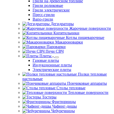
Грили на древесном топливе
Грили роликовые
Грили электрические
Пресс-грили
Вапо-грили
Дегидраторы
Жарочные поверхности
Кипятильники
Котлы пищеварочные
Макароноварки
Пароварки
Печи СВЧ
Плиты
Газовые плиты
Индукционные плиты
Электрические плиты
Полки тепловые
настольные
Пончиковые аппараты
Столы тепловые
Тепловые поверхности
Тостеры
Фритюрницы
Чафинг-дишы
Чебуречницы