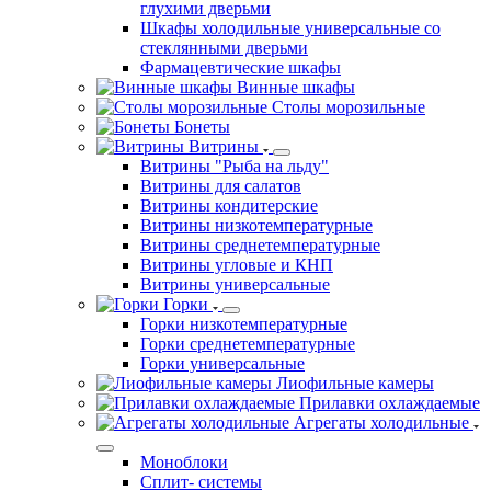
глухими дверьми
Шкафы холодильные универсальные со
стеклянными дверьми
Фармацевтические шкафы
Винные шкафы
Столы морозильные
Бонеты
Витрины
Витрины "Рыба на льду"
Витрины для салатов
Витрины кондитерские
Витрины низкотемпературные
Витрины среднетемпературные
Витрины угловые и КНП
Витрины универсальные
Горки
Горки низкотемпературные
Горки среднетемпературные
Горки универсальные
Лиофильные камеры
Прилавки охлаждаемые
Агрегаты холодильные
Моноблоки
Сплит- системы