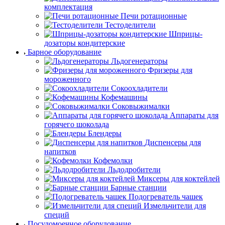
комплектация
Печи ротационные
Тестоделители
Шприцы-
дозаторы кондитерские
Барное оборудование
Льдогенераторы
Фризеры для
мороженного
Сокоохладители
Кофемашины
Соковыжималки
Аппараты для
горячего шоколада
Блендеры
Диспенсеры для
напитков
Кофемолки
Льдодробители
Миксеры для коктейлей
Барные станции
Подогреватель чашек
Измельчители для
специй
Посудомоечное оборудование