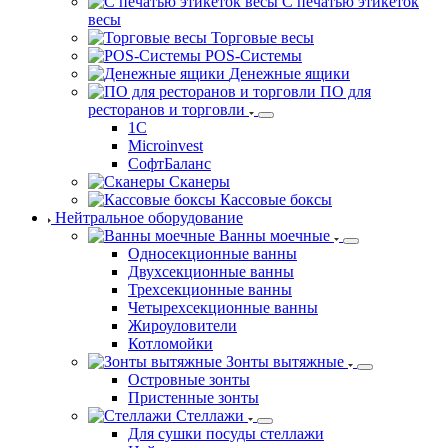
С печатью этикеток
весы
Торговые весы
POS-Системы
Денежные ящики
ПО для
ресторанов и торговли
1С
Microinvest
СофтБаланс
Сканеры
Кассовые боксы
Нейтральное оборудование
Ванны моечные
Односекционные ванны
Двухсекционные ванны
Трехсекционные ванны
Четырехсекционные ванны
Жироуловители
Котломойки
Зонты вытяжные
Островные зонты
Пристенные зонты
Стеллажи
Для сушки посуды стеллажи