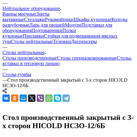
—
Нейтральное оборудование
Ванны моечные
Зонты
вытяжные
Стеллажи
Рукомойники
Шкафы кухонные
Колоды
разрубочные
Ларь для овощей
Модули
Подставки для
оборудования
Подтоварники
Полки
кухонные
Прилавки
Стойки для подвешивания мясных
туш
Столы нейтральные
Тележки
Диспенсеры
—
Столы нейтральные
Столы производственные
Столы специализированные
Столы-
вставки в тепловую линию
—
Столы-тумбы
—
Стол производственный закрытый с 3-х сторон HICOLD
НСЗО-12/6Б
Стол производственный закрытый с 3-
х сторон HICOLD НСЗО-12/6Б