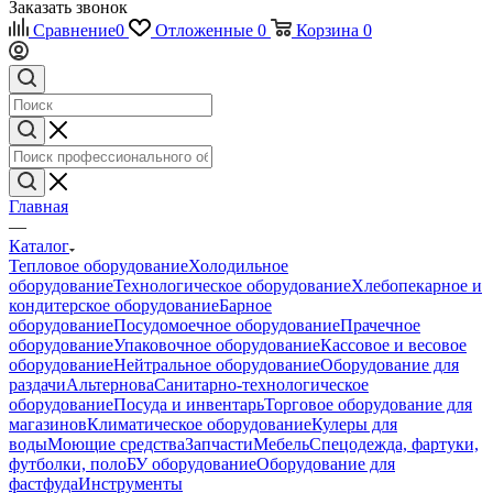
Заказать звонок
Сравнение
0
Отложенные
0
Корзина
0
Главная
—
Каталог
Тепловое оборудование
Холодильное
оборудование
Технологическое оборудование
Хлебопекарное и
кондитерское оборудование
Барное
оборудование
Посудомоечное оборудование
Прачечное
оборудование
Упаковочное оборудование
Кассовое и весовое
оборудование
Нейтральное оборудование
Оборудование для
раздачи
Альтернова
Санитарно-технологическое
оборудование
Посуда и инвентарь
Торговое оборудование для
магазинов
Климатическое оборудование
Кулеры для
воды
Моющие средства
Запчасти
Мебель
Спецодежда, фартуки,
футболки, поло
БУ оборудование
Оборудование для
фастфуда
Инструменты