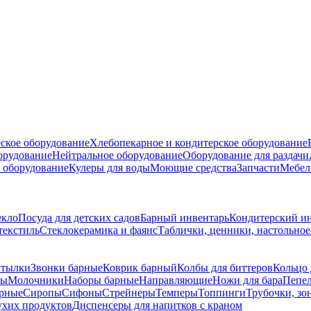
ское оборудование
Хлебопекарное и кондитерское оборудование
борудование
Нейтральное оборудование
Оборудование для раздачи
 оборудование
Кулеры для воды
Моющие средства
Запчасти
Мебел
екло
Посуда для детских садов
Барный инвентарь
Кондитерский и
текстиль
Стеклокерамика и фаянс
Таблички, ценники, настольно
утылки
Звонки барные
Коврик барный
Колбы для биттеров
Кольцо 
ры
Молочники
Наборы барные
Направляющие
Ножи для бара
Пепе
рные
Сиропы
Сифоны
Стрейнеры
Темперы
Топпинги
Трубочки, зо
ухих продуктов
Диспенсеры для напитков с краном