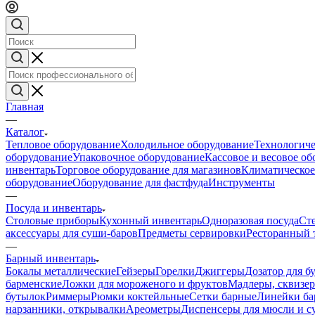
Главная
—
Каталог
Тепловое оборудование
Холодильное оборудование
Технологиче
оборудование
Упаковочное оборудование
Кассовое и весовое о
инвентарь
Торговое оборудование для магазинов
Климатическое
оборудование
Оборудование для фастфуда
Инструменты
—
Посуда и инвентарь
Столовые приборы
Кухонный инвентарь
Одноразовая посуда
Ст
аксессуары для суши-баров
Предметы сервировки
Ресторанный 
—
Барный инвентарь
Бокалы металлические
Гейзеры
Горелки
Джиггеры
Дозатор для б
барменские
Ложки для мороженого и фруктов
Мадлеры, сквизе
бутылок
Риммеры
Рюмки коктейльные
Сетки барные
Линейки ба
нарзанники, открывалки
Ареометры
Диспенсеры для мюсли и с