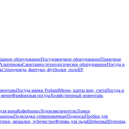
Барное оборудование
Посудомоечное оборудование
Прачечное
Альтернова
Санитарно-технологическое оборудование
Посуда и
ь
Спецодежда, фартуки, футболки, поло
БУ
нвентарь
Посуда марки Porland
Меню, карты вин, счета
Посуда и
е меню
Фарфоровая посуда
Хозяйственный инвентарь
для вина
Кофейники
Ледоизмельчители
Ложки
льницы
Подкладки сервировачные
Подносы
Пробки для
нтики, мешалки, зубочистки
Формы для льда
Шейкеры
Штопоры,