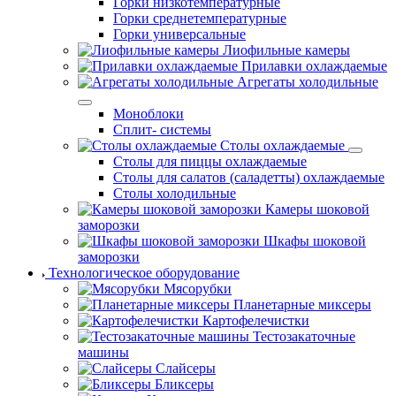
Горки низкотемпературные
Горки среднетемпературные
Горки универсальные
Лиофильные камеры
Прилавки охлаждаемые
Агрегаты холодильные
Моноблоки
Сплит- системы
Столы охлаждаемые
Столы для пиццы охлаждаемые
Столы для салатов (саладетты) охлаждаемые
Столы холодильные
Камеры шоковой
заморозки
Шкафы шоковой
заморозки
Технологическое оборудование
Мясорубки
Планетарные миксеры
Картофелечистки
Тестозакаточные
машины
Слайсеры
Бликсеры