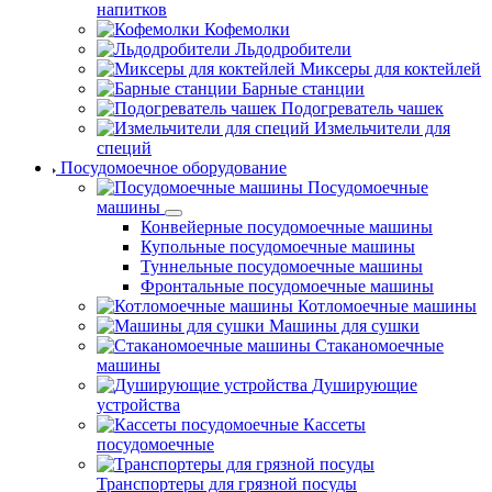
напитков
Кофемолки
Льдодробители
Миксеры для коктейлей
Барные станции
Подогреватель чашек
Измельчители для
специй
Посудомоечное оборудование
Посудомоечные
машины
Конвейерные посудомоечные машины
Купольные посудомоечные машины
Туннельные посудомоечные машины
Фронтальные посудомоечные машины
Котломоечные машины
Машины для сушки
Стаканомоечные
машины
Душирующие
устройства
Кассеты
посудомоечные
Транспортеры для грязной посуды