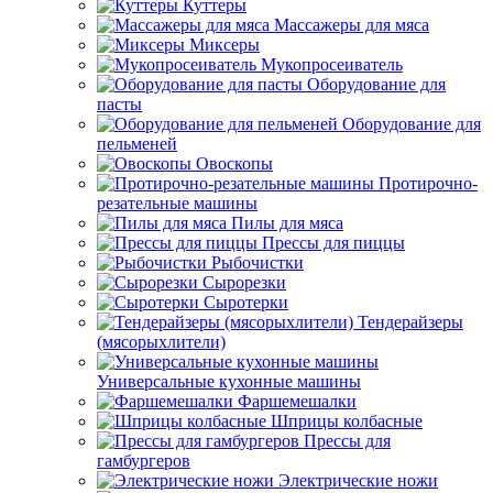
Куттеры
Массажеры для мяса
Миксеры
Мукопросеиватель
Оборудование для
пасты
Оборудование для
пельменей
Овоскопы
Протирочно-
резательные машины
Пилы для мяса
Прессы для пиццы
Рыбочистки
Сырорезки
Сыротерки
Тендерайзеры
(мясорыхлители)
Универсальные кухонные машины
Фаршемешалки
Шприцы колбасные
Прессы для
гамбургеров
Электрические ножи