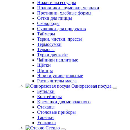
Ножи и аксессуары
Половники, шумовки, черпаки
Противни, хлебные формы
Сетки для пиццы
Сковороды
Сушилки для продуктов
Таймеры
Терки, чистки, прессы
Термосумки
Термосы
Турки для кофе
Чайники наплитные
Щётки
Щипцы
Ящики универсальные
Распылителы масла
Одноразовая посуда
Бутылки
Контейнеры
Креманки для мороженого
Стаканы
Столовые приборы
Тарелки
Упаковка
Стекло