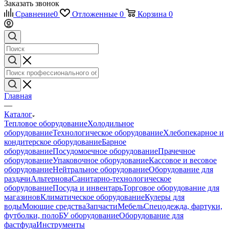
Заказать звонок
Сравнение
0
Отложенные
0
Корзина
0
Главная
—
Каталог
Тепловое оборудование
Холодильное
оборудование
Технологическое оборудование
Хлебопекарное и
кондитерское оборудование
Барное
оборудование
Посудомоечное оборудование
Прачечное
оборудование
Упаковочное оборудование
Кассовое и весовое
оборудование
Нейтральное оборудование
Оборудование для
раздачи
Альтернова
Санитарно-технологическое
оборудование
Посуда и инвентарь
Торговое оборудование для
магазинов
Климатическое оборудование
Кулеры для
воды
Моющие средства
Запчасти
Мебель
Спецодежда, фартуки,
футболки, поло
БУ оборудование
Оборудование для
фастфуда
Инструменты