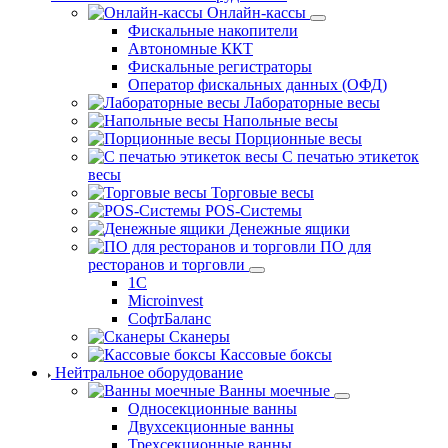
Онлайн-кассы
Фискальные накопители
Автономные ККТ
Фискальные регистраторы
Оператор фискальных данных (ОФД)
Лабораторные весы
Напольные весы
Порционные весы
С печатью этикеток
весы
Торговые весы
POS-Системы
Денежные ящики
ПО для
ресторанов и торговли
1С
Microinvest
СофтБаланс
Сканеры
Кассовые боксы
Нейтральное оборудование
Ванны моечные
Односекционные ванны
Двухсекционные ванны
Трехсекционные ванны