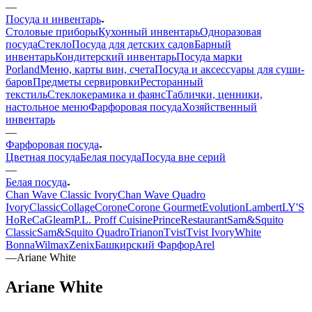
—
Посуда и инвентарь
Столовые приборы
Кухонный инвентарь
Одноразовая
посуда
Стекло
Посуда для детских садов
Барный
инвентарь
Кондитерский инвентарь
Посуда марки
Porland
Меню, карты вин, счета
Посуда и аксессуары для суши-
баров
Предметы сервировки
Ресторанный
текстиль
Стеклокерамика и фаянс
Таблички, ценники,
настольное меню
Фарфоровая посуда
Хозяйственный
инвентарь
—
Фарфоровая посуда
Цветная посуда
Белая посуда
Посуда вне серий
—
Белая посуда
Chan Wave Classic Ivory
Chan Wave Quadro
Ivory
Classic
Collage
Corone
Corone Gourmet
Evolution
Lambert
LY'S
HoReCa
Gleam
P.L. Proff Cuisine
Prince
Restaurant
Sam&Squito
Classic
Sam&Squito Quadro
Trianon
Tvist
Tvist Ivory
White
Bonna
Wilmax
Zenix
Башкирский Фарфор
Arel
—
Ariane White
Ariane White