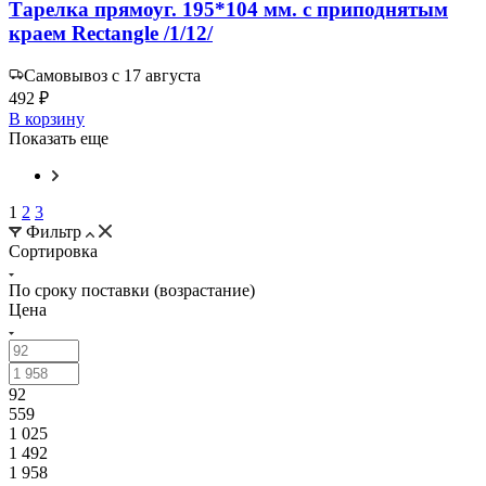
Тарелка прямоуг. 195*104 мм. с приподнятым
краем Rectangle /1/12/
Самовывоз с 17 августа
492 ₽
В корзину
Показать еще
1
2
3
Фильтр
Сортировка
По сроку поставки (возрастание)
Цена
92
559
1 025
1 492
1 958