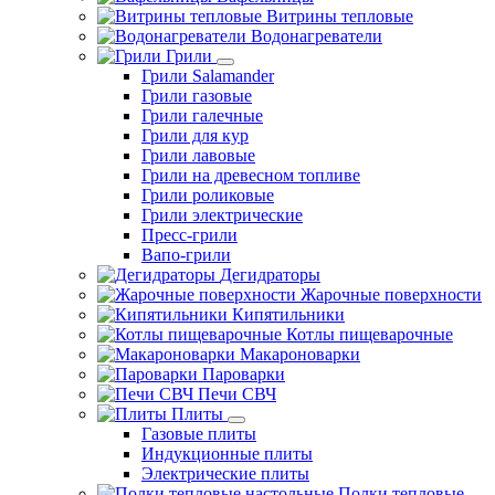
Витрины тепловые
Водонагреватели
Грили
Грили Salamander
Грили газовые
Грили галечные
Грили для кур
Грили лавовые
Грили на древесном топливе
Грили роликовые
Грили электрические
Пресс-грили
Вапо-грили
Дегидраторы
Жарочные поверхности
Кипятильники
Котлы пищеварочные
Макароноварки
Пароварки
Печи СВЧ
Плиты
Газовые плиты
Индукционные плиты
Электрические плиты
Полки тепловые