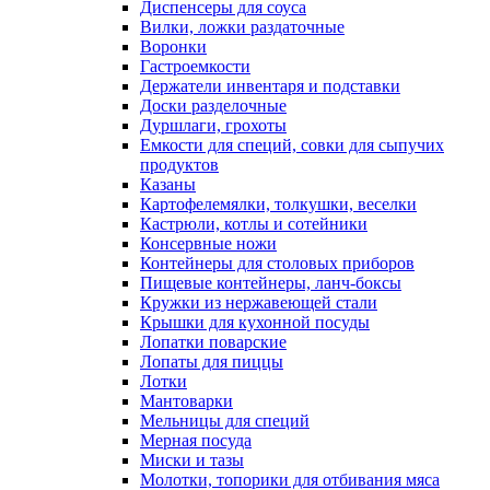
Диспенсеры для соуса
Вилки, ложки раздаточные
Воронки
Гастроемкости
Держатели инвентаря и подставки
Доски разделочные
Дуршлаги, грохоты
Емкости для специй, совки для сыпучих
продуктов
Казаны
Картофелемялки, толкушки, веселки
Кастрюли, котлы и сотейники
Консервные ножи
Контейнеры для столовых приборов
Пищевые контейнеры, ланч-боксы
Кружки из нержавеющей стали
Крышки для кухонной посуды
Лопатки поварские
Лопаты для пиццы
Лотки
Мантоварки
Мельницы для специй
Мерная посуда
Миски и тазы
Молотки, топорики для отбивания мяса