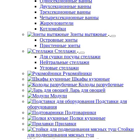
Односекционные ванны
Двухсекционные ванны
Трехсекционные ванны
Четырехсекционные ванны
Жироуловители
Котломойки
Зонты вытяжные
Островные зонты
Пристенные зонты
Стеллажи
Для сушки посуды стеллажи
Нейтральные стеллажи
Угловые стеллажи
Рукомойники
Шкафы кухонные
Колоды разрубочные
Ларь для овощей
Модули
Подставки для
оборудования
Подтоварники
Полки кухонные
Прилавки
Стойки
для подвешивания мясных туш