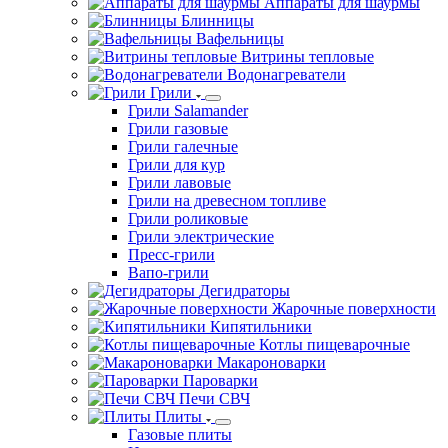
Аппараты для шаурмы
Блинницы
Вафельницы
Витрины тепловые
Водонагреватели
Грили
Грили Salamander
Грили газовые
Грили галечные
Грили для кур
Грили лавовые
Грили на древесном топливе
Грили роликовые
Грили электрические
Пресс-грили
Вапо-грили
Дегидраторы
Жарочные поверхности
Кипятильники
Котлы пищеварочные
Макароноварки
Пароварки
Печи СВЧ
Плиты
Газовые плиты