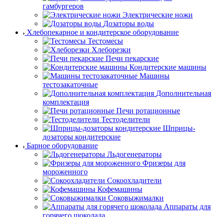
гамбургеров
Электрические ножи
Дозаторы воды
Хлебопекарное и кондитерское оборудование
Тестомесы
Хлеборезки
Печи пекарские
Кондитерские машины
Машины
тестозакаточные
Дополнительная
комплектация
Печи ротационные
Тестоделители
Шприцы-
дозаторы кондитерские
Барное оборудование
Льдогенераторы
Фризеры для
мороженного
Сокоохладители
Кофемашины
Соковыжималки
Аппараты для
горячего шоколада