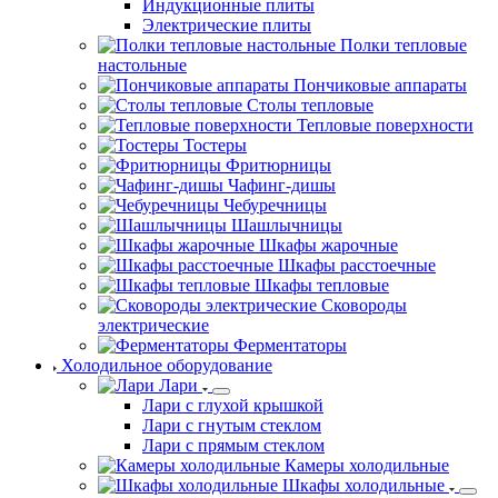
Индукционные плиты
Электрические плиты
Полки тепловые
настольные
Пончиковые аппараты
Столы тепловые
Тепловые поверхности
Тостеры
Фритюрницы
Чафинг-дишы
Чебуречницы
Шашлычницы
Шкафы жарочные
Шкафы расстоечные
Шкафы тепловые
Сковороды
электрические
Ферментаторы
Холодильное оборудование
Лари
Лари с глухой крышкой
Лари с гнутым стеклом
Лари с прямым стеклом
Камеры холодильные
Шкафы холодильные