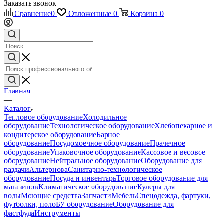
Заказать звонок
Сравнение
0
Отложенные
0
Корзина
0
Главная
—
Каталог
Тепловое оборудование
Холодильное
оборудование
Технологическое оборудование
Хлебопекарное и
кондитерское оборудование
Барное
оборудование
Посудомоечное оборудование
Прачечное
оборудование
Упаковочное оборудование
Кассовое и весовое
оборудование
Нейтральное оборудование
Оборудование для
раздачи
Альтернова
Санитарно-технологическое
оборудование
Посуда и инвентарь
Торговое оборудование для
магазинов
Климатическое оборудование
Кулеры для
воды
Моющие средства
Запчасти
Мебель
Спецодежда, фартуки,
футболки, поло
БУ оборудование
Оборудование для
фастфуда
Инструменты