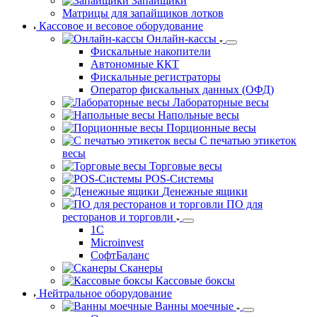
Запайщики
Матрицы для запайщиков лотков
Кассовое и весовое оборудование
Онлайн-кассы
Фискальные накопители
Автономные ККТ
Фискальные регистраторы
Оператор фискальных данных (ОФД)
Лабораторные весы
Напольные весы
Порционные весы
С печатью этикеток
весы
Торговые весы
POS-Системы
Денежные ящики
ПО для
ресторанов и торговли
1С
Microinvest
СофтБаланс
Сканеры
Кассовые боксы
Нейтральное оборудование
Ванны моечные