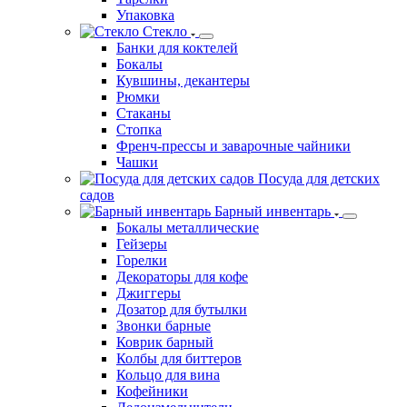
Упаковка
Стекло
Банки для коктелей
Бокалы
Кувшины, декантеры
Рюмки
Стаканы
Стопка
Френч-прессы и заварочные чайники
Чашки
Посуда для детских
садов
Барный инвентарь
Бокалы металлические
Гейзеры
Горелки
Декораторы для кофе
Джиггеры
Дозатор для бутылки
Звонки барные
Коврик барный
Колбы для биттеров
Кольцо для вина
Кофейники