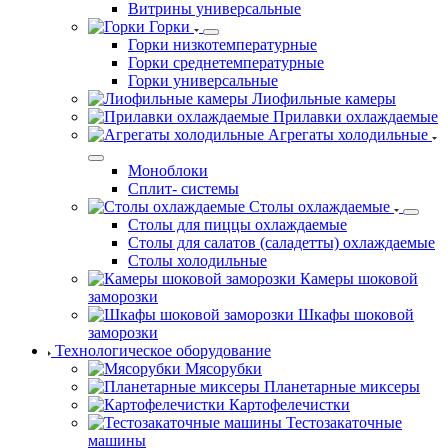
Витрины универсальные
Горки
Горки низкотемпературные
Горки среднетемпературные
Горки универсальные
Лиофильные камеры
Прилавки охлаждаемые
Агрегаты холодильные
Моноблоки
Сплит- системы
Столы охлаждаемые
Столы для пиццы охлаждаемые
Столы для салатов (саладетты) охлаждаемые
Столы холодильные
Камеры шоковой
заморозки
Шкафы шоковой
заморозки
Технологическое оборудование
Мясорубки
Планетарные миксеры
Картофелечистки
Тестозакаточные
машины