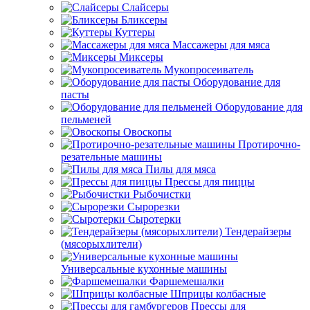
Слайсеры
Бликсеры
Куттеры
Массажеры для мяса
Миксеры
Мукопросеиватель
Оборудование для
пасты
Оборудование для
пельменей
Овоскопы
Протирочно-
резательные машины
Пилы для мяса
Прессы для пиццы
Рыбочистки
Сырорезки
Сыротерки
Тендерайзеры
(мясорыхлители)
Универсальные кухонные машины
Фаршемешалки
Шприцы колбасные
Прессы для