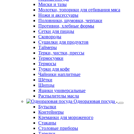
Миски и тазы
Молотки, топорики для отбивания мяса
Ножи и аксессуары
Половники, шумовки, черпаки
Противни, хлебные формы
Сетки для пиццы
Сковороды
Сушилки для продуктов
Таймеры
Терки, чистки, прессы
Термосумки
Термосы
Турки для кофе
Чайники наплитные
Щётки
Щипцы
Ящики универсальные
Распылителы масла
Одноразовая посуда
Бутылки
Контейнеры
Креманки для мороженого
Стаканы
Столовые приборы
Тарелки