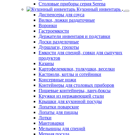
Столовые приборы серия Serena
Кухонный инвентарь
Диспенсеры для соуса
Вилки, ложки раздаточные
Воронки
Гастроемкости
Держатели инвентаря и подставки
Доски разделочные
Дуршлаги, грохоты
Емкости для специй, совки для сыпучих
продуктов
Казаны
Картофелемялки, толкушки, веселки
Кастрюли, котлы и сотейники
Консервные ножи
Контейнеры для столовых приборов
Пищевые контейнеры, ланч-боксы
Кружки из нержавеющей стали
Крышки для кухонной посуды
Лопатки поварские
Лопаты для пиццы
Лотки
Мантоварки
Мельницы для специй
Мерная посуда