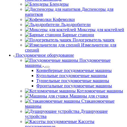
Блендеры
Диспенсеры для
напитков
Кофемолки
Льдодробители
Миксеры для коктейлей
Барные станции
Подогреватель чашек
Измельчители для
специй
Посудомоечное оборудование
Посудомоечные
машины
Конвейерные посудомоечные машины
Купольные посудомоечные машины
Туннельные посудомоечные машины
Фронтальные посудомоечные машины
Котломоечные машины
Машины для сушки
Стаканомоечные
машины
Душирующие
устройства
Кассеты
посудомоечные