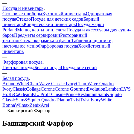
—
Посуда и инвентарь
Столовые приборы
Кухонный инвентарь
Одноразовая
посуда
Стекло
Посуда для детских садов
Барный
инвентарь
Кондитерский инвентарь
Посуда марки
Porland
Меню, карты вин, счета
Посуда и аксессуары для суши-
баров
Предметы сервировки
Ресторанный
текстиль
Стеклокерамика и фаянс
Таблички, ценники,
настольное меню
Фарфоровая посуда
Хозяйственный
инвентарь
—
Фарфоровая посуда
Цветная посуда
Белая посуда
Посуда вне серий
—
Белая посуда
Ariane White
Chan Wave Classic Ivory
Chan Wave Quadro
Ivory
Classic
Collage
Corone
Corone Gourmet
Evolution
Lambert
LY'S
HoReCa
Gleam
P.L. Proff Cuisine
Prince
Restaurant
Sam&Squito
Classic
Sam&Squito Quadro
Trianon
Tvist
Tvist Ivory
White
Bonna
Wilmax
Zenix
Arel
—
Башкирский Фарфор
Башкирский Фарфор