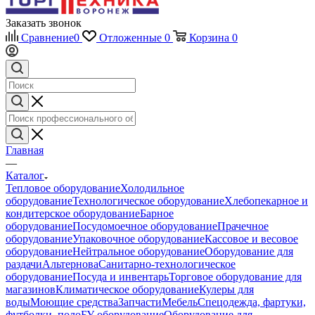
Заказать звонок
Сравнение
0
Отложенные
0
Корзина
0
Главная
—
Каталог
Тепловое оборудование
Холодильное
оборудование
Технологическое оборудование
Хлебопекарное и
кондитерское оборудование
Барное
оборудование
Посудомоечное оборудование
Прачечное
оборудование
Упаковочное оборудование
Кассовое и весовое
оборудование
Нейтральное оборудование
Оборудование для
раздачи
Альтернова
Санитарно-технологическое
оборудование
Посуда и инвентарь
Торговое оборудование для
магазинов
Климатическое оборудование
Кулеры для
воды
Моющие средства
Запчасти
Мебель
Спецодежда, фартуки,
футболки, поло
БУ оборудование
Оборудование для