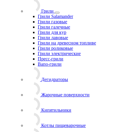
Грили
Грили Salamander
Грили газовые
Грили галечные
Грили для кур
Грили лавовые
Грили на древесном топливе
Грили роликовые
Грили электрические
Пресс-грили
Вапо-грили
Дегидраторы
Жарочные поверхности
Кипятильники
Котлы пищеварочные