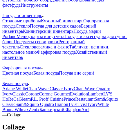
фастфуда
Инструменты
—
Посуда и инвентарь
Столовые приборы
Кухонный инвентарь
Одноразовая
посуда
Стекло
Посуда для детских садов
Барный
инвентарь
Кондитерский инвентарь
Посуда марки
Porland
Меню, карты вин, счета
Посуда и аксессуары для суши-
баров
Предметы сервировки
Ресторанный
текстиль
Стеклокерамика и фаянс
Таблички, ценники,
настольное меню
Фарфоровая посуда
Хозяйственный
инвентарь
—
Фарфоровая посуда
Цветная посуда
Белая посуда
Посуда вне серий
—
Белая посуда
Ariane White
Chan Wave Classic Ivory
Chan Wave Quadro
Ivory
Classic
Corone
Corone Gourmet
Evolution
Lambert
LY'S
HoReCa
Gleam
P.L. Proff Cuisine
Prince
Restaurant
Sam&Squito
Classic
Sam&Squito Quadro
Trianon
Tvist
Tvist Ivory
White
Bonna
Wilmax
Zenix
Башкирский Фарфор
Arel
—
Collage
Collage