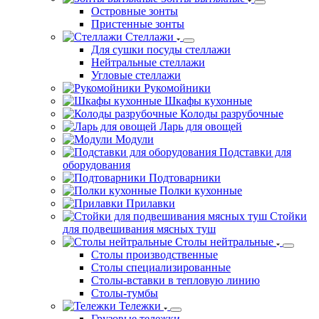
Островные зонты
Пристенные зонты
Стеллажи
Для сушки посуды стеллажи
Нейтральные стеллажи
Угловые стеллажи
Рукомойники
Шкафы кухонные
Колоды разрубочные
Ларь для овощей
Модули
Подставки для
оборудования
Подтоварники
Полки кухонные
Прилавки
Стойки
для подвешивания мясных туш
Столы нейтральные
Столы производственные
Столы специализированные
Столы-вставки в тепловую линию
Столы-тумбы
Тележки
Грузовые тележки