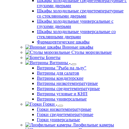
Шкафы холодильные среднетемпературные с
глухими дверьми
Шкафы холодильные среднетемпературные
со стеклянными дверьми
Шкафы холодильные универсальные с
глухими дверьми
Шкафы холодильные универсальные со
стеклянными дверьми
Фармацевтические шкафы
Винные шкафы
Столы морозильные
Бонеты
Витрины
Витрины "Рыба на льду"
Витрины для салатов
Витрины кондитерские
Витрины низкотемпературные
Витрины среднетемпературные
Витрины угловые и КНП
Витрины универсальные
Горки
Горки низкотемпературные
Горки среднетемпературные
Горки универсальные
Лиофильные камеры