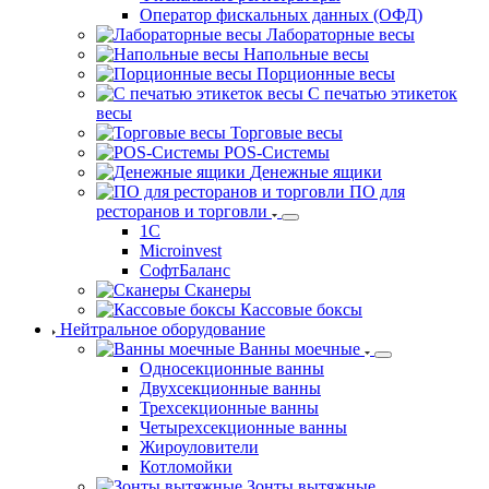
Оператор фискальных данных (ОФД)
Лабораторные весы
Напольные весы
Порционные весы
С печатью этикеток
весы
Торговые весы
POS-Системы
Денежные ящики
ПО для
ресторанов и торговли
1С
Microinvest
СофтБаланс
Сканеры
Кассовые боксы
Нейтральное оборудование
Ванны моечные
Односекционные ванны
Двухсекционные ванны
Трехсекционные ванны
Четырехсекционные ванны
Жироуловители
Котломойки
Зонты вытяжные