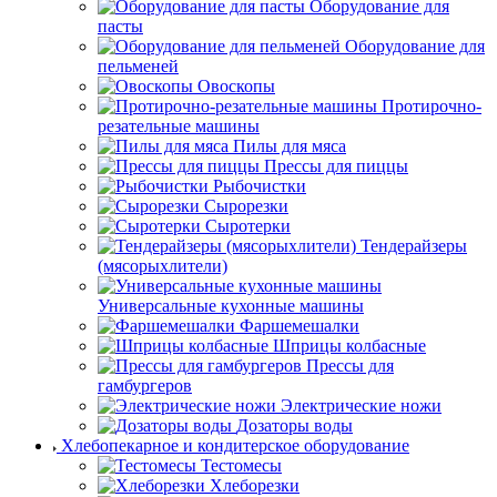
Оборудование для
пасты
Оборудование для
пельменей
Овоскопы
Протирочно-
резательные машины
Пилы для мяса
Прессы для пиццы
Рыбочистки
Сырорезки
Сыротерки
Тендерайзеры
(мясорыхлители)
Универсальные кухонные машины
Фаршемешалки
Шприцы колбасные
Прессы для
гамбургеров
Электрические ножи
Дозаторы воды
Хлебопекарное и кондитерское оборудование
Тестомесы
Хлеборезки