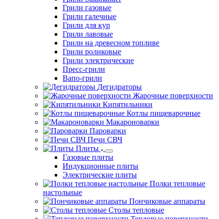
Грили газовые
Грили галечные
Грили для кур
Грили лавовые
Грили на древесном топливе
Грили роликовые
Грили электрические
Пресс-грили
Вапо-грили
Дегидраторы
Жарочные поверхности
Кипятильники
Котлы пищеварочные
Макароноварки
Пароварки
Печи СВЧ
Плиты
Газовые плиты
Индукционные плиты
Электрические плиты
Полки тепловые
настольные
Пончиковые аппараты
Столы тепловые
Тепловые поверхности