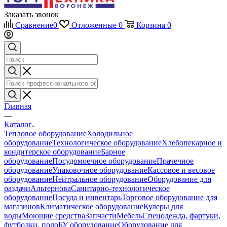
Заказать звонок
Сравнение
0
Отложенные
0
Корзина
0
Главная
—
Каталог
Тепловое оборудование
Холодильное
оборудование
Технологическое оборудование
Хлебопекарное и
кондитерское оборудование
Барное
оборудование
Посудомоечное оборудование
Прачечное
оборудование
Упаковочное оборудование
Кассовое и весовое
оборудование
Нейтральное оборудование
Оборудование для
раздачи
Альтернова
Санитарно-технологическое
оборудование
Посуда и инвентарь
Торговое оборудование для
магазинов
Климатическое оборудование
Кулеры для
воды
Моющие средства
Запчасти
Мебель
Спецодежда, фартуки,
футболки, поло
БУ оборудование
Оборудование для