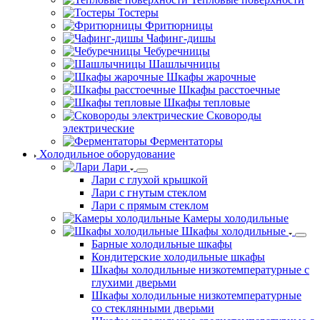
Тостеры
Фритюрницы
Чафинг-дишы
Чебуречницы
Шашлычницы
Шкафы жарочные
Шкафы расстоечные
Шкафы тепловые
Сковороды
электрические
Ферментаторы
Холодильное оборудование
Лари
Лари с глухой крышкой
Лари с гнутым стеклом
Лари с прямым стеклом
Камеры холодильные
Шкафы холодильные
Барные холодильные шкафы
Кондитерские холодильные шкафы
Шкафы холодильные низкотемпературные с
глухими дверьми
Шкафы холодильные низкотемпературные
со стеклянными дверьми