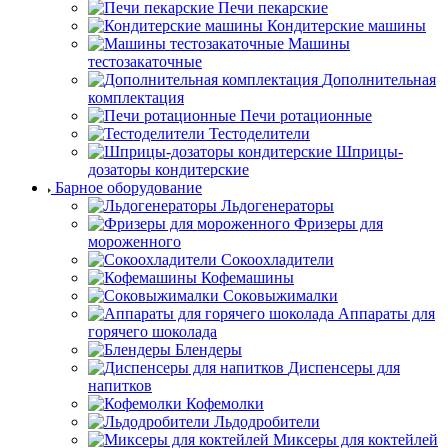
Печи пекарские
Кондитерские машины
Машины
тестозакаточные
Дополнительная
комплектация
Печи ротационные
Тестоделители
Шприцы-
дозаторы кондитерские
Барное оборудование
Льдогенераторы
Фризеры для
мороженного
Сокоохладители
Кофемашины
Соковыжималки
Аппараты для
горячего шоколада
Блендеры
Диспенсеры для
напитков
Кофемолки
Льдодробители
Миксеры для коктейлей