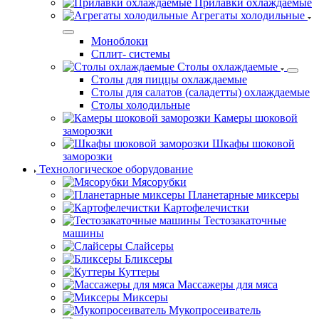
Прилавки охлаждаемые
Агрегаты холодильные
Моноблоки
Сплит- системы
Столы охлаждаемые
Столы для пиццы охлаждаемые
Столы для салатов (саладетты) охлаждаемые
Столы холодильные
Камеры шоковой
заморозки
Шкафы шоковой
заморозки
Технологическое оборудование
Мясорубки
Планетарные миксеры
Картофелечистки
Тестозакаточные
машины
Слайсеры
Бликсеры
Куттеры
Массажеры для мяса
Миксеры
Мукопросеиватель