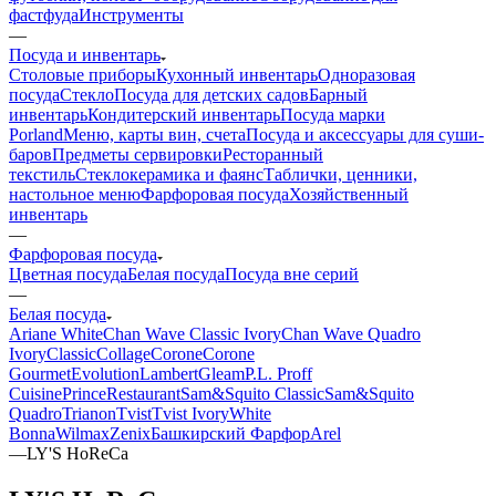
фастфуда
Инструменты
—
Посуда и инвентарь
Столовые приборы
Кухонный инвентарь
Одноразовая
посуда
Стекло
Посуда для детских садов
Барный
инвентарь
Кондитерский инвентарь
Посуда марки
Porland
Меню, карты вин, счета
Посуда и аксессуары для суши-
баров
Предметы сервировки
Ресторанный
текстиль
Стеклокерамика и фаянс
Таблички, ценники,
настольное меню
Фарфоровая посуда
Хозяйственный
инвентарь
—
Фарфоровая посуда
Цветная посуда
Белая посуда
Посуда вне серий
—
Белая посуда
Ariane White
Chan Wave Classic Ivory
Chan Wave Quadro
Ivory
Classic
Collage
Corone
Corone
Gourmet
Evolution
Lambert
Gleam
P.L. Proff
Cuisine
Prince
Restaurant
Sam&Squito Classic
Sam&Squito
Quadro
Trianon
Tvist
Tvist Ivory
White
Bonna
Wilmax
Zenix
Башкирский Фарфор
Arel
—
LY'S HoReCa