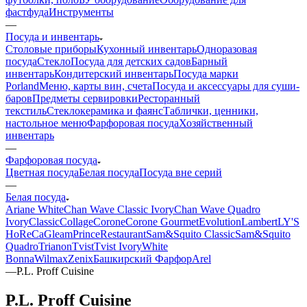
фастфуда
Инструменты
—
Посуда и инвентарь
Столовые приборы
Кухонный инвентарь
Одноразовая
посуда
Стекло
Посуда для детских садов
Барный
инвентарь
Кондитерский инвентарь
Посуда марки
Porland
Меню, карты вин, счета
Посуда и аксессуары для суши-
баров
Предметы сервировки
Ресторанный
текстиль
Стеклокерамика и фаянс
Таблички, ценники,
настольное меню
Фарфоровая посуда
Хозяйственный
инвентарь
—
Фарфоровая посуда
Цветная посуда
Белая посуда
Посуда вне серий
—
Белая посуда
Ariane White
Chan Wave Classic Ivory
Chan Wave Quadro
Ivory
Classic
Collage
Corone
Corone Gourmet
Evolution
Lambert
LY'S
HoReCa
Gleam
Prince
Restaurant
Sam&Squito Classic
Sam&Squito
Quadro
Trianon
Tvist
Tvist Ivory
White
Bonna
Wilmax
Zenix
Башкирский Фарфор
Arel
—
P.L. Proff Cuisine
P.L. Proff Cuisine