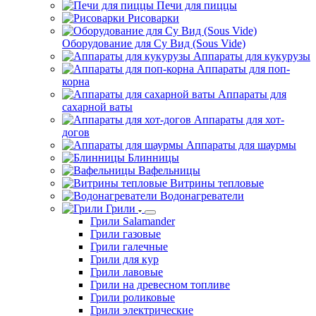
Печи для пиццы
Рисоварки
Оборудование для Су Вид (Sous Vide)
Аппараты для кукурузы
Аппараты для поп-
корна
Аппараты для
сахарной ваты
Аппараты для хот-
догов
Аппараты для шаурмы
Блинницы
Вафельницы
Витрины тепловые
Водонагреватели
Грили
Грили Salamander
Грили газовые
Грили галечные
Грили для кур
Грили лавовые
Грили на древесном топливе
Грили роликовые
Грили электрические