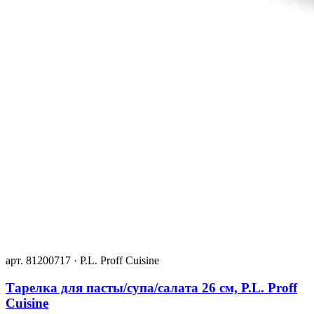
арт. 81200717 · P.L. Proff Cuisine
Тарелка для пасты/супа/салата 26 см, P.L. Proff
Cuisine