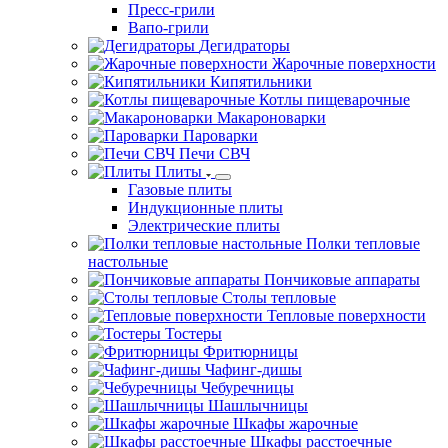
Пресс-грили
Вапо-грили
Дегидраторы
Жарочные поверхности
Кипятильники
Котлы пищеварочные
Макароноварки
Пароварки
Печи СВЧ
Плиты
Газовые плиты
Индукционные плиты
Электрические плиты
Полки тепловые
настольные
Пончиковые аппараты
Столы тепловые
Тепловые поверхности
Тостеры
Фритюрницы
Чафинг-дишы
Чебуречницы
Шашлычницы
Шкафы жарочные
Шкафы расстоечные