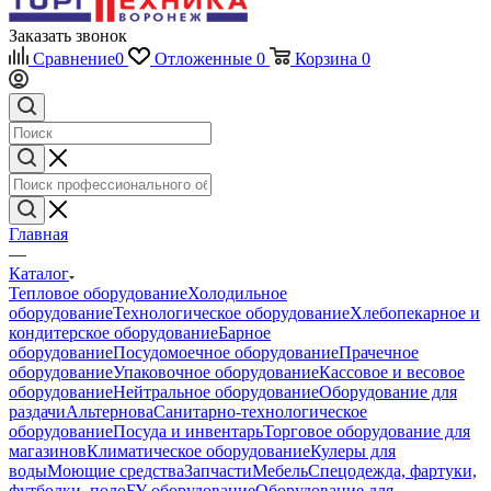
Заказать звонок
Сравнение
0
Отложенные
0
Корзина
0
Главная
—
Каталог
Тепловое оборудование
Холодильное
оборудование
Технологическое оборудование
Хлебопекарное и
кондитерское оборудование
Барное
оборудование
Посудомоечное оборудование
Прачечное
оборудование
Упаковочное оборудование
Кассовое и весовое
оборудование
Нейтральное оборудование
Оборудование для
раздачи
Альтернова
Санитарно-технологическое
оборудование
Посуда и инвентарь
Торговое оборудование для
магазинов
Климатическое оборудование
Кулеры для
воды
Моющие средства
Запчасти
Мебель
Спецодежда, фартуки,
футболки, поло
БУ оборудование
Оборудование для