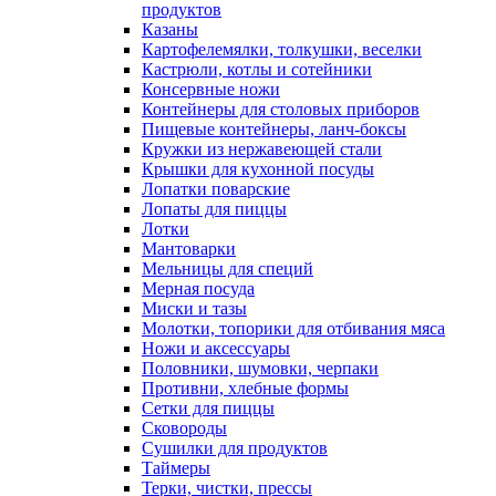
продуктов
Казаны
Картофелемялки, толкушки, веселки
Кастрюли, котлы и сотейники
Консервные ножи
Контейнеры для столовых приборов
Пищевые контейнеры, ланч-боксы
Кружки из нержавеющей стали
Крышки для кухонной посуды
Лопатки поварские
Лопаты для пиццы
Лотки
Мантоварки
Мельницы для специй
Мерная посуда
Миски и тазы
Молотки, топорики для отбивания мяса
Ножи и аксессуары
Половники, шумовки, черпаки
Противни, хлебные формы
Сетки для пиццы
Сковороды
Сушилки для продуктов
Таймеры
Терки, чистки, прессы