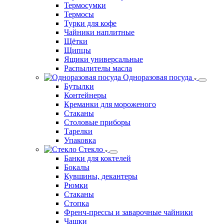
Термосумки
Термосы
Турки для кофе
Чайники наплитные
Щётки
Щипцы
Ящики универсальные
Распылителы масла
Одноразовая посуда
Бутылки
Контейнеры
Креманки для мороженого
Стаканы
Столовые приборы
Тарелки
Упаковка
Стекло
Банки для коктелей
Бокалы
Кувшины, декантеры
Рюмки
Стаканы
Стопка
Френч-прессы и заварочные чайники
Чашки