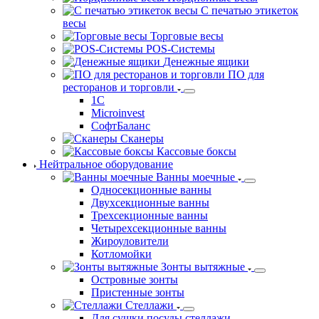
С печатью этикеток
весы
Торговые весы
POS-Системы
Денежные ящики
ПО для
ресторанов и торговли
1С
Microinvest
СофтБаланс
Сканеры
Кассовые боксы
Нейтральное оборудование
Ванны моечные
Односекционные ванны
Двухсекционные ванны
Трехсекционные ванны
Четырехсекционные ванны
Жироуловители
Котломойки
Зонты вытяжные
Островные зонты
Пристенные зонты
Стеллажи
Для сушки посуды стеллажи