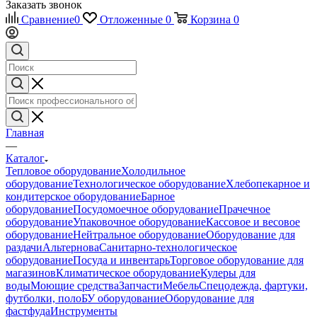
Заказать звонок
Сравнение
0
Отложенные
0
Корзина
0
Главная
—
Каталог
Тепловое оборудование
Холодильное
оборудование
Технологическое оборудование
Хлебопекарное и
кондитерское оборудование
Барное
оборудование
Посудомоечное оборудование
Прачечное
оборудование
Упаковочное оборудование
Кассовое и весовое
оборудование
Нейтральное оборудование
Оборудование для
раздачи
Альтернова
Санитарно-технологическое
оборудование
Посуда и инвентарь
Торговое оборудование для
магазинов
Климатическое оборудование
Кулеры для
воды
Моющие средства
Запчасти
Мебель
Спецодежда, фартуки,
футболки, поло
БУ оборудование
Оборудование для
фастфуда
Инструменты