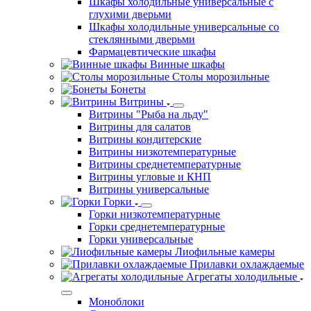
Шкафы холодильные универсальные с
глухими дверьми
Шкафы холодильные универсальные со
стеклянными дверьми
Фармацевтические шкафы
Винные шкафы
Столы морозильные
Бонеты
Витрины
Витрины "Рыба на льду"
Витрины для салатов
Витрины кондитерские
Витрины низкотемпературные
Витрины среднетемпературные
Витрины угловые и КНП
Витрины универсальные
Горки
Горки низкотемпературные
Горки среднетемпературные
Горки универсальные
Лиофильные камеры
Прилавки охлаждаемые
Агрегаты холодильные
Моноблоки