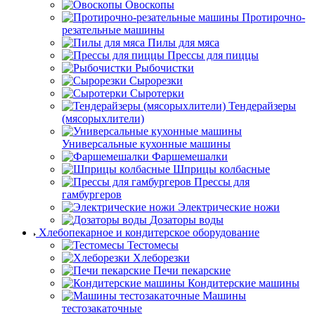
Овоскопы
Протирочно-
резательные машины
Пилы для мяса
Прессы для пиццы
Рыбочистки
Сырорезки
Сыротерки
Тендерайзеры
(мясорыхлители)
Универсальные кухонные машины
Фаршемешалки
Шприцы колбасные
Прессы для
гамбургеров
Электрические ножи
Дозаторы воды
Хлебопекарное и кондитерское оборудование
Тестомесы
Хлеборезки
Печи пекарские
Кондитерские машины
Машины
тестозакаточные