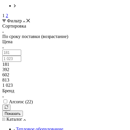
1
2
Фильтр
Сортировка
По сроку поставки (возрастание)
Цена
181
392
602
813
1 023
Бренд
Arcoroc (
22
)
Показать
Каталог
Тепловое оборудование