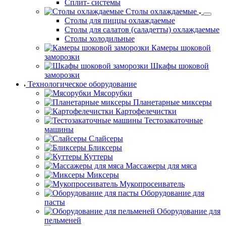
Сплит- системы
Столы охлаждаемые
Столы для пиццы охлаждаемые
Столы для салатов (саладетты) охлаждаемые
Столы холодильные
Камеры шоковой
заморозки
Шкафы шоковой
заморозки
Технологическое оборудование
Мясорубки
Планетарные миксеры
Картофелечистки
Тестозакаточные
машины
Слайсеры
Бликсеры
Куттеры
Массажеры для мяса
Миксеры
Мукопросеиватель
Оборудование для
пасты
Оборудование для
пельменей