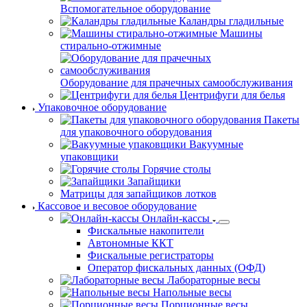
Вспомогательное оборудование
Каландры гладильные
Машины
стирально-отжимные
Оборудование для прачечных самообслуживания
Центрифуги для белья
Упаковочное оборудование
Пакеты
для упаковочного оборудования
Вакуумные
упаковщики
Горячие столы
Запайщики
Матрицы для запайщиков лотков
Кассовое и весовое оборудование
Онлайн-кассы
Фискальные накопители
Автономные ККТ
Фискальные регистраторы
Оператор фискальных данных (ОФД)
Лабораторные весы
Напольные весы
Порционные весы