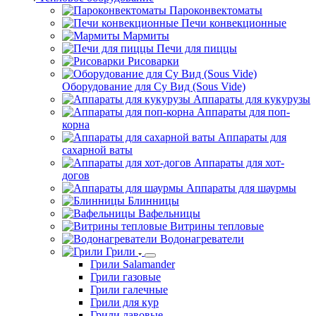
Пароконвектоматы
Печи конвекционные
Мармиты
Печи для пиццы
Рисоварки
Оборудование для Су Вид (Sous Vide)
Аппараты для кукурузы
Аппараты для поп-
корна
Аппараты для
сахарной ваты
Аппараты для хот-
догов
Аппараты для шаурмы
Блинницы
Вафельницы
Витрины тепловые
Водонагреватели
Грили
Грили Salamander
Грили газовые
Грили галечные
Грили для кур
Грили лавовые