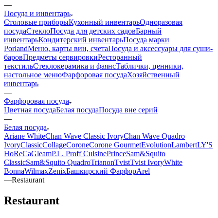
—
Посуда и инвентарь
Столовые приборы
Кухонный инвентарь
Одноразовая
посуда
Стекло
Посуда для детских садов
Барный
инвентарь
Кондитерский инвентарь
Посуда марки
Porland
Меню, карты вин, счета
Посуда и аксессуары для суши-
баров
Предметы сервировки
Ресторанный
текстиль
Стеклокерамика и фаянс
Таблички, ценники,
настольное меню
Фарфоровая посуда
Хозяйственный
инвентарь
—
Фарфоровая посуда
Цветная посуда
Белая посуда
Посуда вне серий
—
Белая посуда
Ariane White
Chan Wave Classic Ivory
Chan Wave Quadro
Ivory
Classic
Collage
Corone
Corone Gourmet
Evolution
Lambert
LY'S
HoReCa
Gleam
P.L. Proff Cuisine
Prince
Sam&Squito
Classic
Sam&Squito Quadro
Trianon
Tvist
Tvist Ivory
White
Bonna
Wilmax
Zenix
Башкирский Фарфор
Arel
—
Restaurant
Restaurant