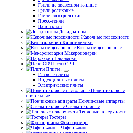
Грили на древесном топливе
Грили роликовые
Грили электрические
Пресс-грили
Вапо-грили
Дегидраторы
Жарочные поверхности
Кипятильники
Котлы пищеварочные
Макароноварки
Пароварки
Печи СВЧ
Плиты
Газовые плиты
Индукционные плиты
Электрические плиты
Полки тепловые
настольные
Пончиковые аппараты
Столы тепловые
Тепловые поверхности
Тостеры
Фритюрницы
Чафинг-дишы