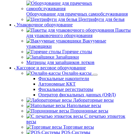
Оборудование для прачечных самообслуживания
Центрифуги для белья
Упаковочное оборудование
Пакеты
для упаковочного оборудования
Вакуумные
упаковщики
Горячие столы
Запайщики
Матрицы для запайщиков лотков
Кассовое и весовое оборудование
Онлайн-кассы
Фискальные накопители
Автономные ККТ
Фискальные регистраторы
Оператор фискальных данных (ОФД)
Лабораторные весы
Напольные весы
Порционные весы
С печатью этикеток
весы
Торговые весы
POS-Системы