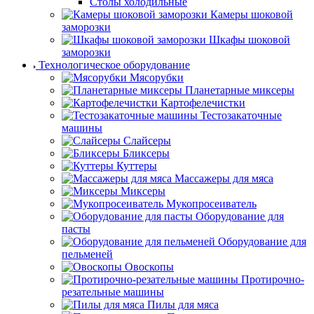
Столы холодильные
Камеры шоковой
заморозки
Шкафы шоковой
заморозки
Технологическое оборудование
Мясорубки
Планетарные миксеры
Картофелечистки
Тестозакаточные
машины
Слайсеры
Бликсеры
Куттеры
Массажеры для мяса
Миксеры
Мукопросеиватель
Оборудование для
пасты
Оборудование для
пельменей
Овоскопы
Протирочно-
резательные машины
Пилы для мяса