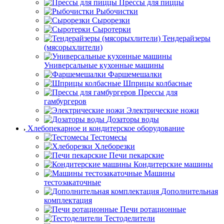
Прессы для пиццы
Рыбочистки
Сырорезки
Сыротерки
Тендерайзеры
(мясорыхлители)
Универсальные кухонные машины
Фаршемешалки
Шприцы колбасные
Прессы для
гамбургеров
Электрические ножи
Дозаторы воды
Хлебопекарное и кондитерское оборудование
Тестомесы
Хлеборезки
Печи пекарские
Кондитерские машины
Машины
тестозакаточные
Дополнительная
комплектация
Печи ротационные
Тестоделители