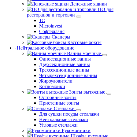
Денежные ящики
ПО для
ресторанов и торговли
1С
Microinvest
СофтБаланс
Сканеры
Кассовые боксы
Нейтральное оборудование
Ванны моечные
Односекционные ванны
Двухсекционные ванны
Трехсекционные ванны
Четырехсекционные ванны
Жироуловители
Котломойки
Зонты вытяжные
Островные зонты
Пристенные зонты
Стеллажи
Для сушки посуды стеллажи
Нейтральные стеллажи
Угловые стеллажи
Рукомойники
Шкафы кухонные