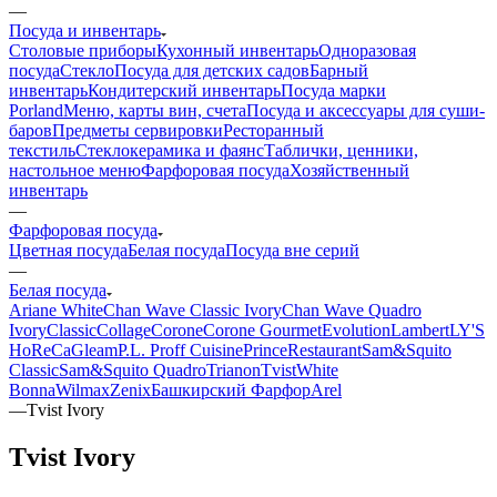
—
Посуда и инвентарь
Столовые приборы
Кухонный инвентарь
Одноразовая
посуда
Стекло
Посуда для детских садов
Барный
инвентарь
Кондитерский инвентарь
Посуда марки
Porland
Меню, карты вин, счета
Посуда и аксессуары для суши-
баров
Предметы сервировки
Ресторанный
текстиль
Стеклокерамика и фаянс
Таблички, ценники,
настольное меню
Фарфоровая посуда
Хозяйственный
инвентарь
—
Фарфоровая посуда
Цветная посуда
Белая посуда
Посуда вне серий
—
Белая посуда
Ariane White
Chan Wave Classic Ivory
Chan Wave Quadro
Ivory
Classic
Collage
Corone
Corone Gourmet
Evolution
Lambert
LY'S
HoReCa
Gleam
P.L. Proff Cuisine
Prince
Restaurant
Sam&Squito
Classic
Sam&Squito Quadro
Trianon
Tvist
White
Bonna
Wilmax
Zenix
Башкирский Фарфор
Arel
—
Tvist Ivory
Tvist Ivory