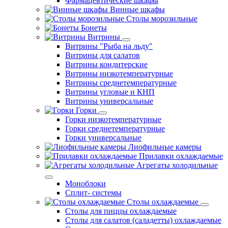
Фармацевтические шкафы
Винные шкафы
Столы морозильные
Бонеты
Витрины
Витрины "Рыба на льду"
Витрины для салатов
Витрины кондитерские
Витрины низкотемпературные
Витрины среднетемпературные
Витрины угловые и КНП
Витрины универсальные
Горки
Горки низкотемпературные
Горки среднетемпературные
Горки универсальные
Лиофильные камеры
Прилавки охлаждаемые
Агрегаты холодильные
Моноблоки
Сплит- системы
Столы охлаждаемые
Столы для пиццы охлаждаемые
Столы для салатов (саладетты) охлаждаемые