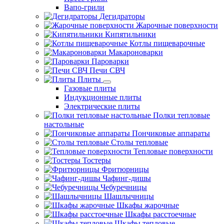
Вапо-грили
Дегидраторы
Жарочные поверхности
Кипятильники
Котлы пищеварочные
Макароноварки
Пароварки
Печи СВЧ
Плиты
Газовые плиты
Индукционные плиты
Электрические плиты
Полки тепловые
настольные
Пончиковые аппараты
Столы тепловые
Тепловые поверхности
Тостеры
Фритюрницы
Чафинг-дишы
Чебуречницы
Шашлычницы
Шкафы жарочные
Шкафы расстоечные
Шкафы тепловые