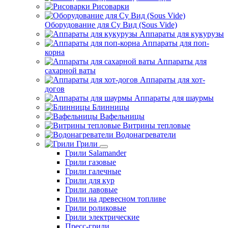
Рисоварки
Оборудование для Су Вид (Sous Vide)
Аппараты для кукурузы
Аппараты для поп-
корна
Аппараты для
сахарной ваты
Аппараты для хот-
догов
Аппараты для шаурмы
Блинницы
Вафельницы
Витрины тепловые
Водонагреватели
Грили
Грили Salamander
Грили газовые
Грили галечные
Грили для кур
Грили лавовые
Грили на древесном топливе
Грили роликовые
Грили электрические
Пресс-грили