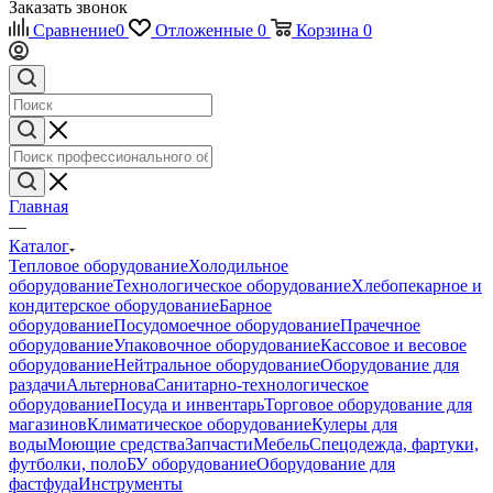
Заказать звонок
Сравнение
0
Отложенные
0
Корзина
0
Главная
—
Каталог
Тепловое оборудование
Холодильное
оборудование
Технологическое оборудование
Хлебопекарное и
кондитерское оборудование
Барное
оборудование
Посудомоечное оборудование
Прачечное
оборудование
Упаковочное оборудование
Кассовое и весовое
оборудование
Нейтральное оборудование
Оборудование для
раздачи
Альтернова
Санитарно-технологическое
оборудование
Посуда и инвентарь
Торговое оборудование для
магазинов
Климатическое оборудование
Кулеры для
воды
Моющие средства
Запчасти
Мебель
Спецодежда, фартуки,
футболки, поло
БУ оборудование
Оборудование для
фастфуда
Инструменты