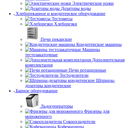
Электрические ножи
Дозаторы воды
Хлебопекарное и кондитерское оборудование
Тестомесы
Хлеборезки
Печи пекарские
Кондитерские машины
Машины
тестозакаточные
Дополнительная
комплектация
Печи ротационные
Тестоделители
Шприцы-
дозаторы кондитерские
Барное оборудование
Льдогенераторы
Фризеры для
мороженного
Сокоохладители
Кофемашины