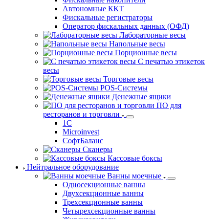
упаковщики
Горячие столы
Запайщики
Матрицы для запайщиков лотков
Кассовое и весовое оборудование
Онлайн-кассы
Фискальные накопители
Автономные ККТ
Фискальные регистраторы
Оператор фискальных данных (ОФД)
Лабораторные весы
Напольные весы
Порционные весы
С печатью этикеток весы
Торговые весы
POS-Системы
Денежные ящики
ПО для
ресторанов и торговли
1С
Microinvest
СофтБаланс
Сканеры
Кассовые боксы