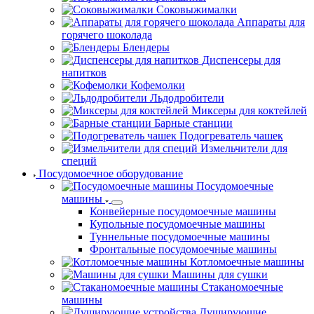
Соковыжималки
Аппараты для
горячего шоколада
Блендеры
Диспенсеры для
напитков
Кофемолки
Льдодробители
Миксеры для коктейлей
Барные станции
Подогреватель чашек
Измельчители для
специй
Посудомоечное оборудование
Посудомоечные
машины
Конвейерные посудомоечные машины
Купольные посудомоечные машины
Туннельные посудомоечные машины
Фронтальные посудомоечные машины
Котломоечные машины
Машины для сушки
Стаканомоечные
машины
Душирующие