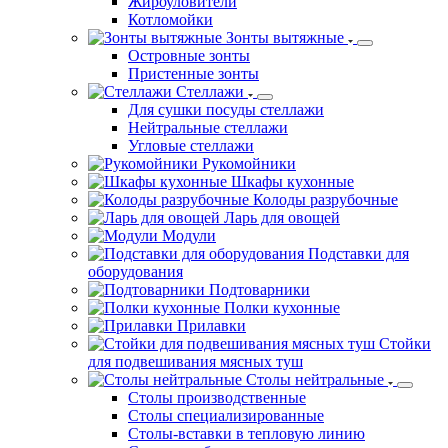
Нейтральное оборудование
Ванны моечные
Односекционные ванны
Двухсекционные ванны
Трехсекционные ванны
Четырехсекционные ванны
Жироуловители
Котломойки
Зонты вытяжные
Островные зонты
Пристенные зонты
Стеллажи
Для сушки посуды стеллажи
Нейтральные стеллажи
Угловые стеллажи
Рукомойники
Шкафы кухонные
Колоды разрубочные
Ларь для овощей
Модули
Подставки для
оборудования
Подтоварники
Полки кухонные
Прилавки