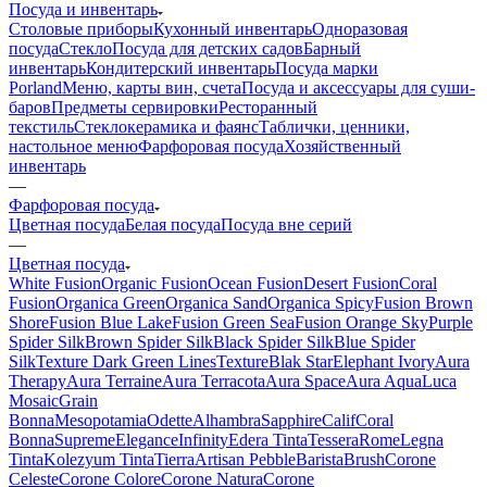
Посуда и инвентарь
Столовые приборы
Кухонный инвентарь
Одноразовая
посуда
Стекло
Посуда для детских садов
Барный
инвентарь
Кондитерский инвентарь
Посуда марки
Porland
Меню, карты вин, счета
Посуда и аксессуары для суши-
баров
Предметы сервировки
Ресторанный
текстиль
Стеклокерамика и фаянс
Таблички, ценники,
настольное меню
Фарфоровая посуда
Хозяйственный
инвентарь
—
Фарфоровая посуда
Цветная посуда
Белая посуда
Посуда вне серий
—
Цветная посуда
White Fusion
Organic Fusion
Ocean Fusion
Desert Fusion
Coral
Fusion
Organica Green
Organica Sand
Organica Spicy
Fusion Brown
Shore
Fusion Blue Lake
Fusion Green Sea
Fusion Orange Sky
Purple
Spider Silk
Brown Spider Silk
Black Spider Silk
Blue Spider
Silk
Texture Dark Green Lines
Texture
Blak Star
Elephant Ivory
Aura
Therapy
Aura Terraine
Aura Terracota
Aura Space
Aura Aqua
Luca
Mosaic
Grain
Bonna
Mesopotamia
Odette
Alhambra
Sapphire
Calif
Coral
Bonna
Supreme
Elegance
Infinity
Edera Tinta
Tessera
Rome
Legna
Tinta
Kolezyum Tinta
Tierra
Artisan Pebble
Barista
Brush
Corone
Celeste
Corone Colore
Corone Natura
Corone