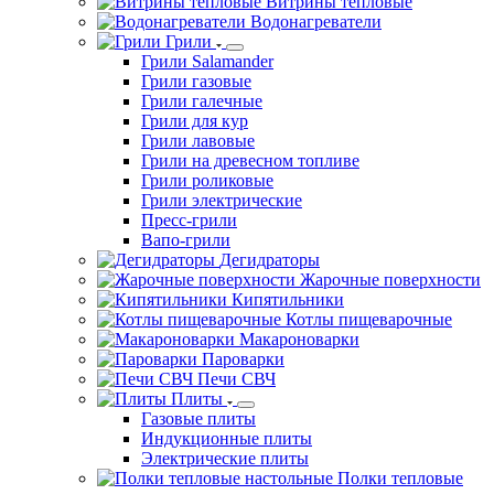
Витрины тепловые
Водонагреватели
Грили
Грили Salamander
Грили газовые
Грили галечные
Грили для кур
Грили лавовые
Грили на древесном топливе
Грили роликовые
Грили электрические
Пресс-грили
Вапо-грили
Дегидраторы
Жарочные поверхности
Кипятильники
Котлы пищеварочные
Макароноварки
Пароварки
Печи СВЧ
Плиты
Газовые плиты
Индукционные плиты
Электрические плиты
Полки тепловые