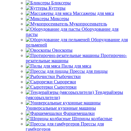
Бликсеры
Куттеры
Массажеры для мяса
Миксеры
Мукопросеиватель
Оборудование для
пасты
Оборудование для
пельменей
Овоскопы
Протирочно-
резательные машины
Пилы для мяса
Прессы для пиццы
Рыбочистки
Сырорезки
Сыротерки
Тендерайзеры
(мясорыхлители)
Универсальные кухонные машины
Фаршемешалки
Шприцы колбасные
Прессы для
гамбургеров