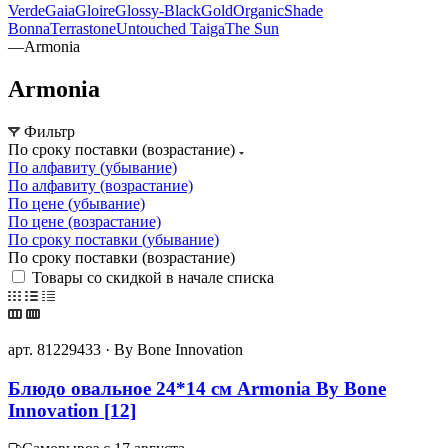
Verde
Gaia
Gloire
Glossy-Black
Gold
Organic
Shade
Bonna
Terrastone
Untouched Taiga
The Sun
—
Armonia
Armonia
Фильтр
По сроку поставки (возрастание)
По алфавиту (убывание)
По алфавиту (возрастание)
По цене (убывание)
По цене (возрастание)
По сроку поставки (убывание)
По сроку поставки (возрастание)
Товары со скидкой в начале списка
арт. 81229433 · By Bone Innovation
Блюдо овальное 24*14 см Armonia By Bone
Innovation [12]