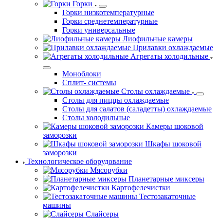
Горки
Горки низкотемпературные
Горки среднетемпературные
Горки универсальные
Лиофильные камеры
Прилавки охлаждаемые
Агрегаты холодильные
Моноблоки
Сплит- системы
Столы охлаждаемые
Столы для пиццы охлаждаемые
Столы для салатов (саладетты) охлаждаемые
Столы холодильные
Камеры шоковой
заморозки
Шкафы шоковой
заморозки
Технологическое оборудование
Мясорубки
Планетарные миксеры
Картофелечистки
Тестозакаточные
машины
Слайсеры