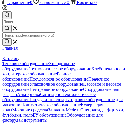
Сравнение
0
Отложенные
0
Корзина
0
Главная
—
Каталог
Тепловое оборудование
Холодильное
оборудование
Технологическое оборудование
Хлебопекарное и
кондитерское оборудование
Барное
оборудование
Посудомоечное оборудование
Прачечное
оборудование
Упаковочное оборудование
Кассовое и весовое
оборудование
Нейтральное оборудование
Оборудование для
раздачи
Альтернова
Санитарно-технологическое
оборудование
Посуда и инвентарь
Торговое оборудование для
магазинов
Климатическое оборудование
Кулеры для
воды
Моющие средства
Запчасти
Мебель
Спецодежда, фартуки,
футболки, поло
БУ оборудование
Оборудование для
фастфуда
Инструменты
—