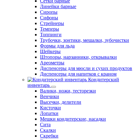
Сетки барные
Линейки барные
Сиропы
Сифоны
Стрейнеры
Темперы
Топпинги
Трубочки, зонтики, мешалки, зубочистки
Формы для льда
Шейкеры
Штопоры, нарзанники, открывалки
Ареометры
Диспенсеры для мюсли и сухих продуктов
Диспенсеры для напитков с краном
Кондитерский
инвентарь
Валики, ножи, тесторезки
Венчики
Высечки, делители
Кисточки
Лопатки
Мешки кондитерские, насадки
Сита
Скалки
Скребки