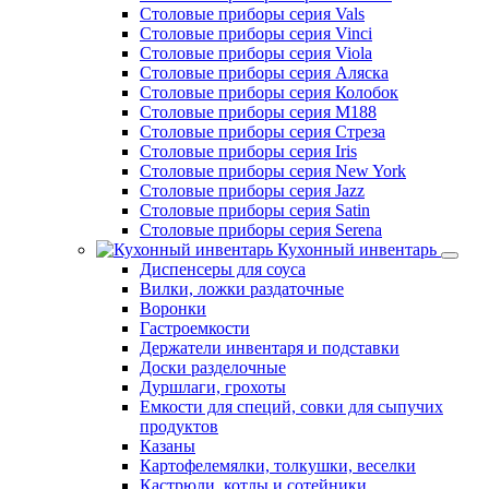
Столовые приборы серия Vals
Столовые приборы серия Vinci
Столовые приборы серия Viola
Столовые приборы серия Аляска
Столовые приборы серия Колобок
Столовые приборы серия М188
Столовые приборы серия Стреза
Столовые приборы серия Iris
Столовые приборы серия New York
Столовые приборы серия Jazz
Столовые приборы серия Satin
Столовые приборы серия Serena
Кухонный инвентарь
Диспенсеры для соуса
Вилки, ложки раздаточные
Воронки
Гастроемкости
Держатели инвентаря и подставки
Доски разделочные
Дуршлаги, грохоты
Емкости для специй, совки для сыпучих
продуктов
Казаны
Картофелемялки, толкушки, веселки
Кастрюли, котлы и сотейники