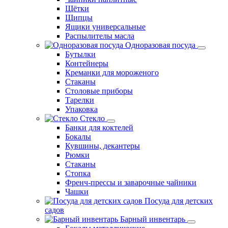
Щётки
Щипцы
Ящики универсальные
Распылителы масла
Одноразовая посуда
Бутылки
Контейнеры
Креманки для мороженого
Стаканы
Столовые приборы
Тарелки
Упаковка
Стекло
Банки для коктелей
Бокалы
Кувшины, декантеры
Рюмки
Стаканы
Стопка
Френч-прессы и заварочные чайники
Чашки
Посуда для детских
садов
Барный инвентарь