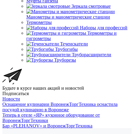
Муфты ганзена
Зеркала смотровые
Манометры и манометрические станции
Термометры
Наборы для профессий
Термометры и
гигрометры
Течеискатели
Трубогибы
Труборасширители
Труборезы
Будьте в курсе наших акций и новостей
Подписаться
Новости
Оснащение кулинарии ВоронежТоргТехника оснастила
посудой кулинарию в Воронеже
Теперь в отеле «ЯР» кухонное оборудование от
ВоронежТоргТехники
Бар «PLEHANOV» и ВоронежТоргТехника