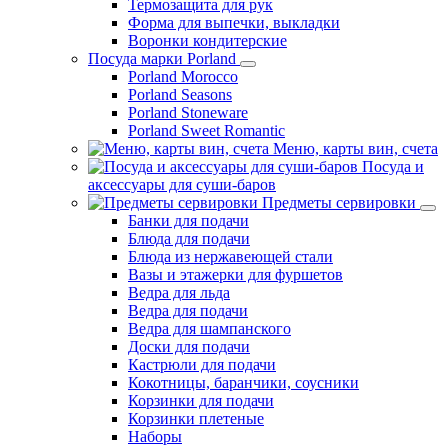
Термозащита для рук
Форма для выпечки, выкладки
Воронки кондитерские
Посуда марки Porland
Porland Morocco
Porland Seasons
Porland Stoneware
Porland Sweet Romantic
Меню, карты вин, счета
Посуда и
аксессуары для суши-баров
Предметы сервировки
Банки для подачи
Блюда для подачи
Блюда из нержавеющей стали
Вазы и этажерки для фуршетов
Ведра для льда
Ведра для подачи
Ведра для шампанского
Доски для подачи
Кастрюли для подачи
Кокотницы, баранчики, соусники
Корзинки для подачи
Корзинки плетеные
Наборы