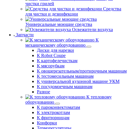
чистки грилей
Средства
для чистки и дезинфекции
Универсальные моющие средства
Освежители воздуха
Запчасти
К
механическому оборудованию
Диски для нарезки
К Robot Coupe
К картофелечисткам
К мясорубкам
К овощерезательным/протирочным машинам
К тестомесильным машинам
К универсальной кухонной машине УКМ
К посудомоечным машинам
Разное
К тепловому
оборудованию
К пароконвектоматам
К электрокотлам
К фритюрницам
Конфорки
Терморегуляторы