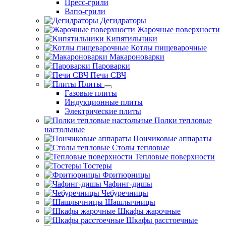
Пресс-грили
Вапо-грили
Дегидраторы
Жарочные поверхности
Кипятильники
Котлы пищеварочные
Макароноварки
Пароварки
Печи СВЧ
Плиты
Газовые плиты
Индукционные плиты
Электрические плиты
Полки тепловые
настольные
Пончиковые аппараты
Столы тепловые
Тепловые поверхности
Тостеры
Фритюрницы
Чафинг-дишы
Чебуречницы
Шашлычницы
Шкафы жарочные
Шкафы расстоечные