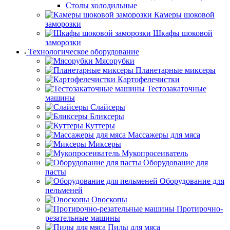
Столы холодильные
Камеры шоковой
заморозки
Шкафы шоковой
заморозки
Технологическое оборудование
Мясорубки
Планетарные миксеры
Картофелечистки
Тестозакаточные
машины
Слайсеры
Бликсеры
Куттеры
Массажеры для мяса
Миксеры
Мукопросеиватель
Оборудование для
пасты
Оборудование для
пельменей
Овоскопы
Протирочно-
резательные машины
Пилы для мяса