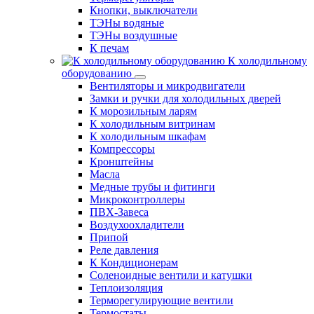
Кнопки, выключатели
ТЭНы водяные
ТЭНы воздушные
К печам
К холодильному
оборудованию
Вентиляторы и микродвигатели
Замки и ручки для холодильных дверей
К морозильным ларям
К холодильным витринам
К холодильным шкафам
Компрессоры
Кронштейны
Масла
Медные трубы и фитинги
Микроконтроллеры
ПВХ-Завеса
Воздухоохладители
Припой
Реле давления
К Кондиционерам
Соленоидные вентили и катушки
Теплоизоляция
Терморегулирующие вентили
Термостаты