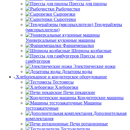
Прессы для пиццы
Рыбочистки
Сырорезки
Сыротерки
Тендерайзеры
(мясорыхлители)
Универсальные кухонные машины
Фаршемешалки
Шприцы колбасные
Прессы для
гамбургеров
Электрические ножи
Дозаторы воды
Хлебопекарное и кондитерское оборудование
Тестомесы
Хлеборезки
Печи пекарские
Кондитерские машины
Машины
тестозакаточные
Дополнительная
комплектация
Печи ротационные
Тестоделители