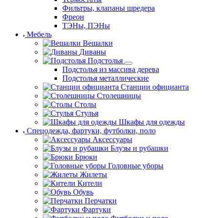
Фильтры, клапаны шредера
Фреон
ТЭНы, ПЭНы
Мебель
Вешалки
Диваны
Подстолья
Подстолья из массива дерева
Подстолья металлические
Станции официанта
Столешницы
Столы
Стулья
Шкафы для одежды
Спецодежда, фартуки, футболки, поло
Аксессуары
Блузы и рубашки
Брюки
Головные уборы
Жилеты
Кители
Обувь
Перчатки
Фартуки