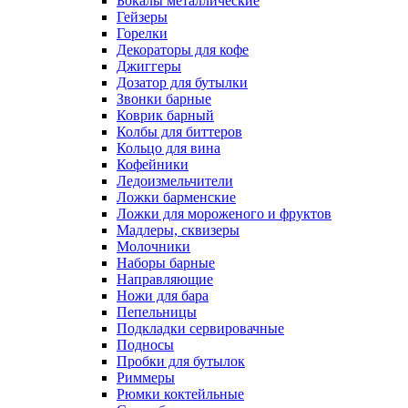
Бокалы металлические
Гейзеры
Горелки
Декораторы для кофе
Джиггеры
Дозатор для бутылки
Звонки барные
Коврик барный
Колбы для биттеров
Кольцо для вина
Кофейники
Ледоизмельчители
Ложки барменские
Ложки для мороженого и фруктов
Мадлеры, сквизеры
Молочники
Наборы барные
Направляющие
Ножи для бара
Пепельницы
Подкладки сервировачные
Подносы
Пробки для бутылок
Риммеры
Рюмки коктейльные