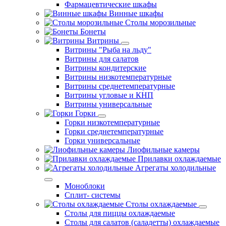
Фармацевтические шкафы
Винные шкафы
Столы морозильные
Бонеты
Витрины
Витрины "Рыба на льду"
Витрины для салатов
Витрины кондитерские
Витрины низкотемпературные
Витрины среднетемпературные
Витрины угловые и КНП
Витрины универсальные
Горки
Горки низкотемпературные
Горки среднетемпературные
Горки универсальные
Лиофильные камеры
Прилавки охлаждаемые
Агрегаты холодильные
Моноблоки
Сплит- системы
Столы охлаждаемые
Столы для пиццы охлаждаемые
Столы для салатов (саладетты) охлаждаемые