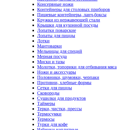
Консервные ножи
Контейнеры для столовых приборов
Пищевые контейнеры, ланч-боксы
Кружки из нержавеющей стали
Крышки для кухонной посуды
Лопатки поварские
Лопаты для пиццы
Лотки
Мантоварки
Мельницы для специй
Мерная посуда
Миски и тазы
Молотки, топорики для отбивания мяса
Ножи и аксессуары
Половники, шумовки, черпаки
Противни, хлебные формы
Сетки для пиццы
Сковороды
Сушилки для продуктов
Таймеры
Терки, чистки, прессы
Термосумки
Термосы
Турки для кофе
Чайники наплитные