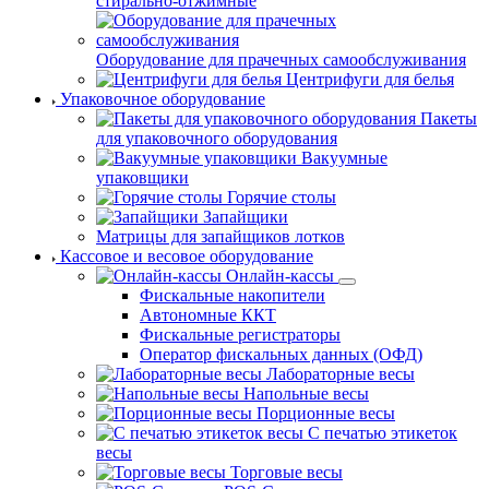
стирально-отжимные
Оборудование для прачечных самообслуживания
Центрифуги для белья
Упаковочное оборудование
Пакеты
для упаковочного оборудования
Вакуумные
упаковщики
Горячие столы
Запайщики
Матрицы для запайщиков лотков
Кассовое и весовое оборудование
Онлайн-кассы
Фискальные накопители
Автономные ККТ
Фискальные регистраторы
Оператор фискальных данных (ОФД)
Лабораторные весы
Напольные весы
Порционные весы
С печатью этикеток
весы
Торговые весы