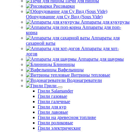
Печи для пиццы
Рисоварки
Оборудование для Су Вид (Sous Vide)
Аппараты для кукурузы
Аппараты для поп-
корна
Аппараты для
сахарной ваты
Аппараты для хот-
догов
Аппараты для шаурмы
Блинницы
Вафельницы
Витрины тепловые
Водонагреватели
Грили
Грили Salamander
Грили газовые
Грили галечные
Грили для кур
Грили лавовые
Грили на древесном топливе
Грили роликовые
Грили электрические