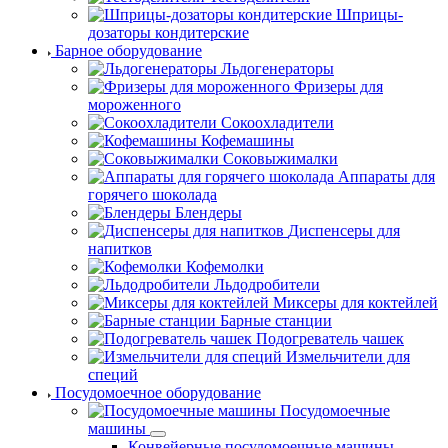
Шприцы-
дозаторы кондитерские
Барное оборудование
Льдогенераторы
Фризеры для
мороженного
Сокоохладители
Кофемашины
Соковыжималки
Аппараты для
горячего шоколада
Блендеры
Диспенсеры для
напитков
Кофемолки
Льдодробители
Миксеры для коктейлей
Барные станции
Подогреватель чашек
Измельчители для
специй
Посудомоечное оборудование
Посудомоечные
машины
Конвейерные посудомоечные машины