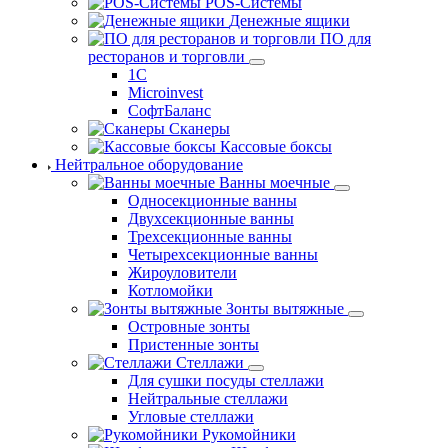
POS-Системы
Денежные ящики
ПО для
ресторанов и торговли
1С
Microinvest
СофтБаланс
Сканеры
Кассовые боксы
Нейтральное оборудование
Ванны моечные
Односекционные ванны
Двухсекционные ванны
Трехсекционные ванны
Четырехсекционные ванны
Жироуловители
Котломойки
Зонты вытяжные
Островные зонты
Пристенные зонты
Стеллажи
Для сушки посуды стеллажи
Нейтральные стеллажи
Угловые стеллажи
Рукомойники