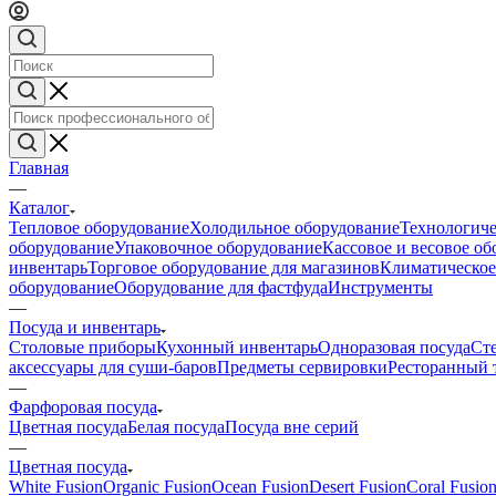
Главная
—
Каталог
Тепловое оборудование
Холодильное оборудование
Технологиче
оборудование
Упаковочное оборудование
Кассовое и весовое о
инвентарь
Торговое оборудование для магазинов
Климатическое
оборудование
Оборудование для фастфуда
Инструменты
—
Посуда и инвентарь
Столовые приборы
Кухонный инвентарь
Одноразовая посуда
Ст
аксессуары для суши-баров
Предметы сервировки
Ресторанный 
—
Фарфоровая посуда
Цветная посуда
Белая посуда
Посуда вне серий
—
Цветная посуда
White Fusion
Organic Fusion
Ocean Fusion
Desert Fusion
Coral Fusio