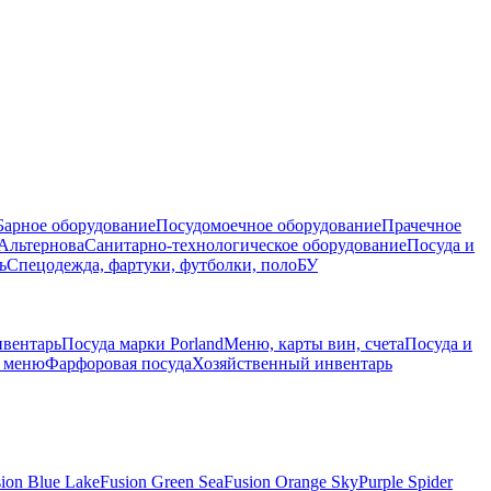
Барное оборудование
Посудомоечное оборудование
Прачечное
Альтернова
Санитарно-технологическое оборудование
Посуда и
ь
Спецодежда, фартуки, футболки, поло
БУ
нвентарь
Посуда марки Porland
Меню, карты вин, счета
Посуда и
е меню
Фарфоровая посуда
Хозяйственный инвентарь
ion Blue Lake
Fusion Green Sea
Fusion Orange Sky
Purple Spider