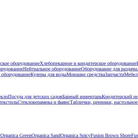
ское оборудование
Хлебопекарное и кондитерское оборудование
борудование
Нейтральное оборудование
Оборудование для раздачи
 оборудование
Кулеры для воды
Моющие средства
Запчасти
Мебел
екло
Посуда для детских садов
Барный инвентарь
Кондитерский и
текстиль
Стеклокерамика и фаянс
Таблички, ценники, настольно
n
Organica Green
Organica Sand
Organica Spicy
Fusion Brown Shore
Fus