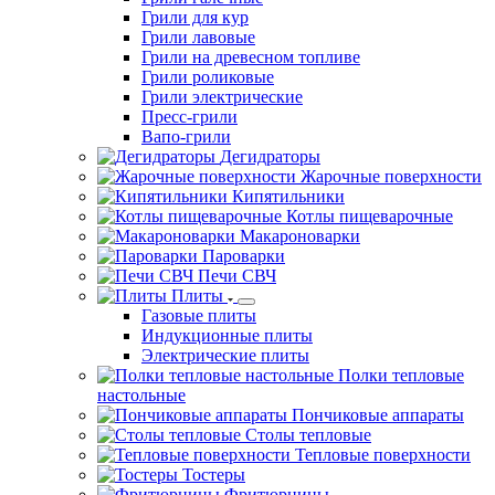
Грили для кур
Грили лавовые
Грили на древесном топливе
Грили роликовые
Грили электрические
Пресс-грили
Вапо-грили
Дегидраторы
Жарочные поверхности
Кипятильники
Котлы пищеварочные
Макароноварки
Пароварки
Печи СВЧ
Плиты
Газовые плиты
Индукционные плиты
Электрические плиты
Полки тепловые
настольные
Пончиковые аппараты
Столы тепловые
Тепловые поверхности
Тостеры
Фритюрницы