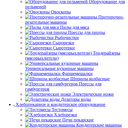
Оборудование для
пельменей
Овоскопы
Протирочно-
резательные машины
Пилы для мяса
Прессы для пиццы
Рыбочистки
Сырорезки
Сыротерки
Тендерайзеры
(мясорыхлители)
Универсальные кухонные машины
Фаршемешалки
Шприцы колбасные
Прессы для
гамбургеров
Электрические ножи
Дозаторы воды
Хлебопекарное и кондитерское оборудование
Тестомесы
Хлеборезки
Печи пекарские
Кондитерские машины