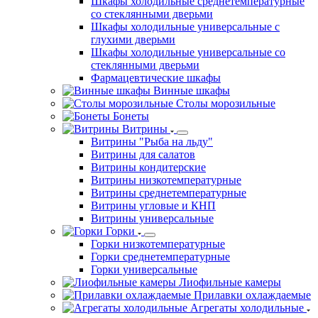
Шкафы холодильные среднетемпературные
со стеклянными дверьми
Шкафы холодильные универсальные с
глухими дверьми
Шкафы холодильные универсальные со
стеклянными дверьми
Фармацевтические шкафы
Винные шкафы
Столы морозильные
Бонеты
Витрины
Витрины "Рыба на льду"
Витрины для салатов
Витрины кондитерские
Витрины низкотемпературные
Витрины среднетемпературные
Витрины угловые и КНП
Витрины универсальные
Горки
Горки низкотемпературные
Горки среднетемпературные
Горки универсальные
Лиофильные камеры
Прилавки охлаждаемые
Агрегаты холодильные