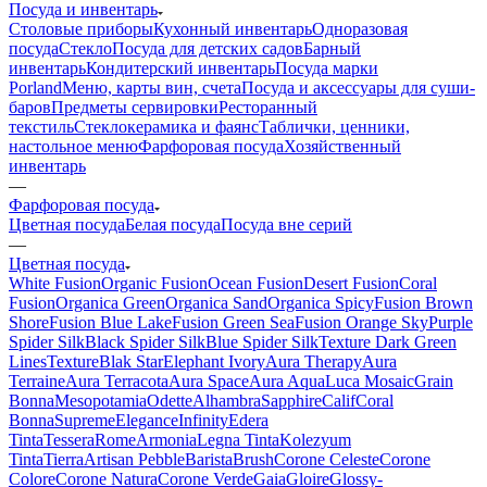
Посуда и инвентарь
Столовые приборы
Кухонный инвентарь
Одноразовая
посуда
Стекло
Посуда для детских садов
Барный
инвентарь
Кондитерский инвентарь
Посуда марки
Porland
Меню, карты вин, счета
Посуда и аксессуары для суши-
баров
Предметы сервировки
Ресторанный
текстиль
Стеклокерамика и фаянс
Таблички, ценники,
настольное меню
Фарфоровая посуда
Хозяйственный
инвентарь
—
Фарфоровая посуда
Цветная посуда
Белая посуда
Посуда вне серий
—
Цветная посуда
White Fusion
Organic Fusion
Ocean Fusion
Desert Fusion
Coral
Fusion
Organica Green
Organica Sand
Organica Spicy
Fusion Brown
Shore
Fusion Blue Lake
Fusion Green Sea
Fusion Orange Sky
Purple
Spider Silk
Black Spider Silk
Blue Spider Silk
Texture Dark Green
Lines
Texture
Blak Star
Elephant Ivory
Aura Therapy
Aura
Terraine
Aura Terracota
Aura Space
Aura Aqua
Luca Mosaic
Grain
Bonna
Mesopotamia
Odette
Alhambra
Sapphire
Calif
Coral
Bonna
Supreme
Elegance
Infinity
Edera
Tinta
Tessera
Rome
Armonia
Legna Tinta
Kolezyum
Tinta
Tierra
Artisan Pebble
Barista
Brush
Corone Celeste
Corone
Colore
Corone Natura
Corone Verde
Gaia
Gloire
Glossy-