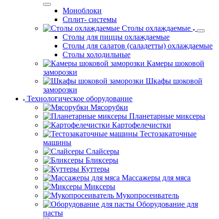
Моноблоки
Сплит- системы
Столы охлаждаемые
Столы для пиццы охлаждаемые
Столы для салатов (саладетты) охлаждаемые
Столы холодильные
Камеры шоковой
заморозки
Шкафы шоковой
заморозки
Технологическое оборудование
Мясорубки
Планетарные миксеры
Картофелечистки
Тестозакаточные
машины
Слайсеры
Бликсеры
Куттеры
Массажеры для мяса
Миксеры
Мукопросеиватель
Оборудование для
пасты