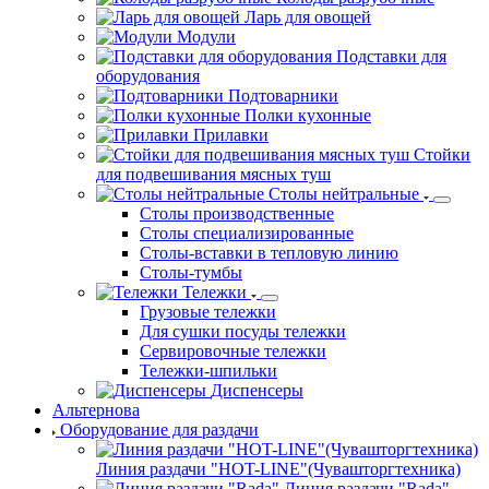
Пристенные зонты
Стеллажи
Для сушки посуды стеллажи
Нейтральные стеллажи
Угловые стеллажи
Рукомойники
Шкафы кухонные
Колоды разрубочные
Ларь для овощей
Модули
Подставки для
оборудования
Подтоварники
Полки кухонные
Прилавки
Стойки
для подвешивания мясных туш
Столы нейтральные
Столы производственные
Столы специализированные
Столы-вставки в тепловую линию
Столы-тумбы
Тележки
Грузовые тележки
Для сушки посуды тележки