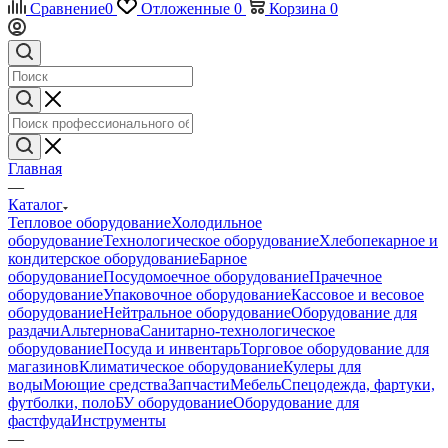
Сравнение
0
Отложенные
0
Корзина
0
Главная
—
Каталог
Тепловое оборудование
Холодильное
оборудование
Технологическое оборудование
Хлебопекарное и
кондитерское оборудование
Барное
оборудование
Посудомоечное оборудование
Прачечное
оборудование
Упаковочное оборудование
Кассовое и весовое
оборудование
Нейтральное оборудование
Оборудование для
раздачи
Альтернова
Санитарно-технологическое
оборудование
Посуда и инвентарь
Торговое оборудование для
магазинов
Климатическое оборудование
Кулеры для
воды
Моющие средства
Запчасти
Мебель
Спецодежда, фартуки,
футболки, поло
БУ оборудование
Оборудование для
фастфуда
Инструменты
—