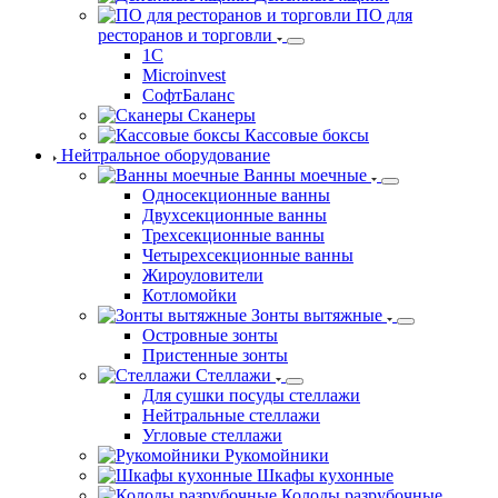
Оператор фискальных данных (ОФД)
Лабораторные весы
Напольные весы
Порционные весы
С печатью этикеток весы
Торговые весы
POS-Системы
Денежные ящики
ПО для
ресторанов и торговли
1С
Microinvest
СофтБаланс
Сканеры
Кассовые боксы
Нейтральное оборудование
Ванны моечные
Односекционные ванны
Двухсекционные ванны
Трехсекционные ванны
Четырехсекционные ванны
Жироуловители
Котломойки
Зонты вытяжные
Островные зонты