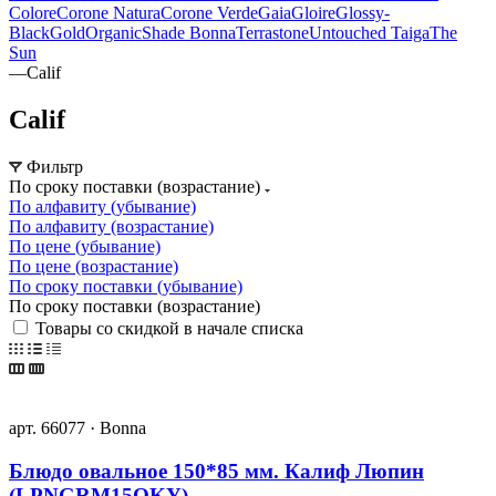
Colore
Corone Natura
Corone Verde
Gaia
Gloire
Glossy-
Black
Gold
Organic
Shade Bonna
Terrastone
Untouched Taiga
The
Sun
—
Calif
Calif
Фильтр
По сроку поставки (возрастание)
По алфавиту (убывание)
По алфавиту (возрастание)
По цене (убывание)
По цене (возрастание)
По сроку поставки (убывание)
По сроку поставки (возрастание)
Товары со скидкой в начале списка
арт. 66077 · Bonna
Блюдо овальное 150*85 мм. Калиф Люпин
(LPNGRM15OKY)