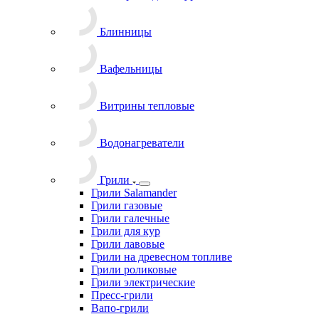
Блинницы
Вафельницы
Витрины тепловые
Водонагреватели
Грили
Грили Salamander
Грили газовые
Грили галечные
Грили для кур
Грили лавовые
Грили на древесном топливе
Грили роликовые
Грили электрические
Пресс-грили
Вапо-грили