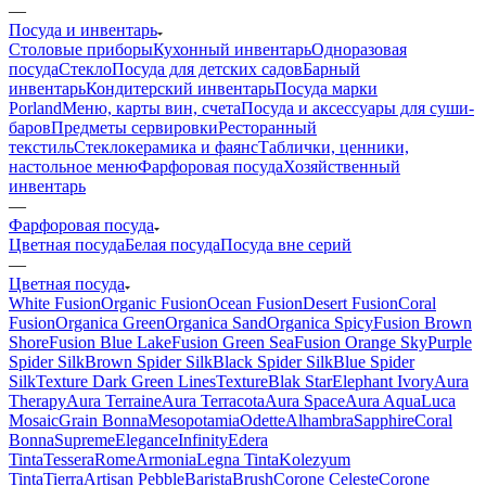
—
Посуда и инвентарь
Столовые приборы
Кухонный инвентарь
Одноразовая
посуда
Стекло
Посуда для детских садов
Барный
инвентарь
Кондитерский инвентарь
Посуда марки
Porland
Меню, карты вин, счета
Посуда и аксессуары для суши-
баров
Предметы сервировки
Ресторанный
текстиль
Стеклокерамика и фаянс
Таблички, ценники,
настольное меню
Фарфоровая посуда
Хозяйственный
инвентарь
—
Фарфоровая посуда
Цветная посуда
Белая посуда
Посуда вне серий
—
Цветная посуда
White Fusion
Organic Fusion
Ocean Fusion
Desert Fusion
Coral
Fusion
Organica Green
Organica Sand
Organica Spicy
Fusion Brown
Shore
Fusion Blue Lake
Fusion Green Sea
Fusion Orange Sky
Purple
Spider Silk
Brown Spider Silk
Black Spider Silk
Blue Spider
Silk
Texture Dark Green Lines
Texture
Blak Star
Elephant Ivory
Aura
Therapy
Aura Terraine
Aura Terracota
Aura Space
Aura Aqua
Luca
Mosaic
Grain Bonna
Mesopotamia
Odette
Alhambra
Sapphire
Coral
Bonna
Supreme
Elegance
Infinity
Edera
Tinta
Tessera
Rome
Armonia
Legna Tinta
Kolezyum
Tinta
Tierra
Artisan Pebble
Barista
Brush
Corone Celeste
Corone