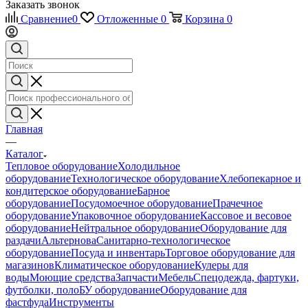
Заказать звонок
Сравнение
0
Отложенные
0
Корзина
0
Главная
—
Каталог
Тепловое оборудование
Холодильное
оборудование
Технологическое оборудование
Хлебопекарное и
кондитерское оборудование
Барное
оборудование
Посудомоечное оборудование
Прачечное
оборудование
Упаковочное оборудование
Кассовое и весовое
оборудование
Нейтральное оборудование
Оборудование для
раздачи
Альтернова
Санитарно-технологическое
оборудование
Посуда и инвентарь
Торговое оборудование для
магазинов
Климатическое оборудование
Кулеры для
воды
Моющие средства
Запчасти
Мебель
Спецодежда, фартуки,
футболки, поло
БУ оборудование
Оборудование для
фастфуда
Инструменты