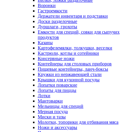
Воронки
Гастроемкости
Держатели инвентаря и подставки
Доски разделочные
Дуршлаги, грохоты
Емкости для специй, совки для сыпучих
продуктов
Казаны
Картофелемялки, толкушки, веселки
Кастрюли, котлы и сотейники
Консервные ножи
Контейнеры для столовых приборов
Пищевые контейнеры, ланч-боксы
Кружки из нержавеющей стали
Крышки для кухонной посуды
Лопатки поварские
Лопаты для пиццы
Лотки
Мантоварки
Мельницы для специй
Мерная посуда
Миски и тазы
Молотки, топорики для отбивания мяса
Ножи и аксессуары
Половники, шумовки, черпаки