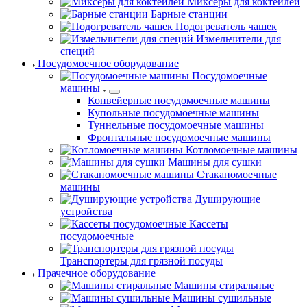
Миксеры для коктейлей
Барные станции
Подогреватель чашек
Измельчители для
специй
Посудомоечное оборудование
Посудомоечные
машины
Конвейерные посудомоечные машины
Купольные посудомоечные машины
Туннельные посудомоечные машины
Фронтальные посудомоечные машины
Котломоечные машины
Машины для сушки
Стаканомоечные
машины
Душирующие
устройства
Кассеты
посудомоечные
Транспортеры для грязной посуды
Прачечное оборудование
Машины стиральные
Машины сушильные