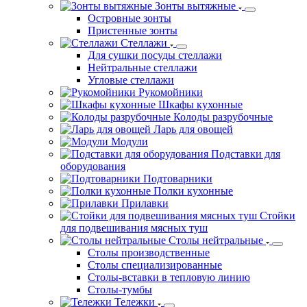
Островные зонты
Пристенные зонты
Стеллажи
Для сушки посуды стеллажи
Нейтральные стеллажи
Угловые стеллажи
Рукомойники
Шкафы кухонные
Колоды разрубочные
Ларь для овощей
Модули
Подставки для
оборудования
Подтоварники
Полки кухонные
Прилавки
Стойки
для подвешивания мясных туш
Столы нейтральные
Столы производственные
Столы специализированные
Столы-вставки в тепловую линию
Столы-тумбы
Тележки
Грузовые тележки