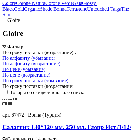
Colore
Corone Natura
Corone Verde
Gaia
Glossy-
Black
Gold
Organic
Shade Bonna
Terrastone
Untouched Taiga
The
Sun
—
Gloire
Gloire
Фильтр
По сроку поставки (возрастание)
По алфавиту (убывание)
По алфавиту (возрастание)
По цене (убывание)
По цене (возрастание)
По сроку поставки (убывание)
По сроку поставки (возрастание)
Товары со скидкой в начале списка
арт. 67472 · Bonna (Турция)
Салатник 130*120 мм. 250 мл. Глоир Ист /1/12/
Самовывоз с 14 августа