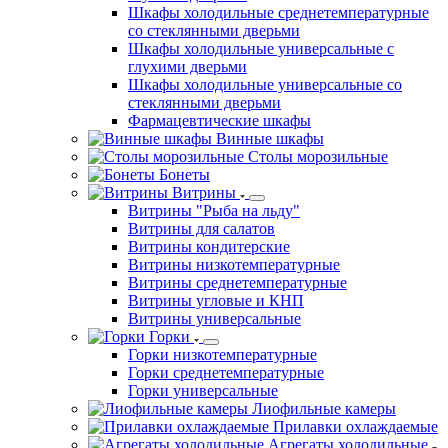
Шкафы холодильные среднетемпературные
со стеклянными дверьми
Шкафы холодильные универсальные с
глухими дверьми
Шкафы холодильные универсальные со
стеклянными дверьми
Фармацевтические шкафы
Винные шкафы
Столы морозильные
Бонеты
Витрины
Витрины "Рыба на льду"
Витрины для салатов
Витрины кондитерские
Витрины низкотемпературные
Витрины среднетемпературные
Витрины угловые и КНП
Витрины универсальные
Горки
Горки низкотемпературные
Горки среднетемпературные
Горки универсальные
Лиофильные камеры
Прилавки охлаждаемые
Агрегаты холодильные