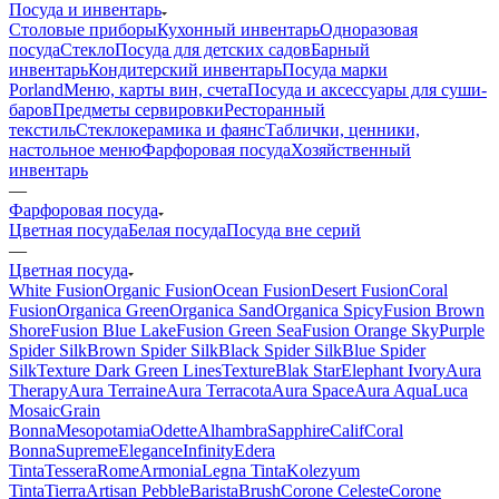
Посуда и инвентарь
Столовые приборы
Кухонный инвентарь
Одноразовая
посуда
Стекло
Посуда для детских садов
Барный
инвентарь
Кондитерский инвентарь
Посуда марки
Porland
Меню, карты вин, счета
Посуда и аксессуары для суши-
баров
Предметы сервировки
Ресторанный
текстиль
Стеклокерамика и фаянс
Таблички, ценники,
настольное меню
Фарфоровая посуда
Хозяйственный
инвентарь
—
Фарфоровая посуда
Цветная посуда
Белая посуда
Посуда вне серий
—
Цветная посуда
White Fusion
Organic Fusion
Ocean Fusion
Desert Fusion
Coral
Fusion
Organica Green
Organica Sand
Organica Spicy
Fusion Brown
Shore
Fusion Blue Lake
Fusion Green Sea
Fusion Orange Sky
Purple
Spider Silk
Brown Spider Silk
Black Spider Silk
Blue Spider
Silk
Texture Dark Green Lines
Texture
Blak Star
Elephant Ivory
Aura
Therapy
Aura Terraine
Aura Terracota
Aura Space
Aura Aqua
Luca
Mosaic
Grain
Bonna
Mesopotamia
Odette
Alhambra
Sapphire
Calif
Coral
Bonna
Supreme
Elegance
Infinity
Edera
Tinta
Tessera
Rome
Armonia
Legna Tinta
Kolezyum
Tinta
Tierra
Artisan Pebble
Barista
Brush
Corone Celeste
Corone