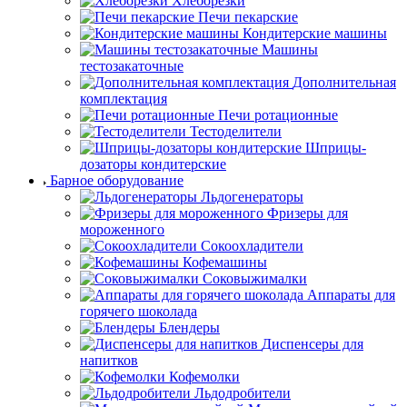
Хлеборезки
Печи пекарские
Кондитерские машины
Машины
тестозакаточные
Дополнительная
комплектация
Печи ротационные
Тестоделители
Шприцы-
дозаторы кондитерские
Барное оборудование
Льдогенераторы
Фризеры для
мороженного
Сокоохладители
Кофемашины
Соковыжималки
Аппараты для
горячего шоколада
Блендеры
Диспенсеры для
напитков
Кофемолки
Льдодробители