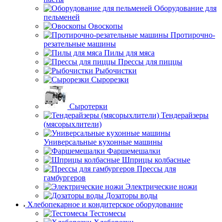
Оборудование для
пельменей
Овоскопы
Протирочно-
резательные машины
Пилы для мяса
Прессы для пиццы
Рыбочистки
Сырорезки
Сыротерки
Тендерайзеры
(мясорыхлители)
Универсальные кухонные машины
Фаршемешалки
Шприцы колбасные
Прессы для
гамбургеров
Электрические ножи
Дозаторы воды
Хлебопекарное и кондитерское оборудование
Тестомесы