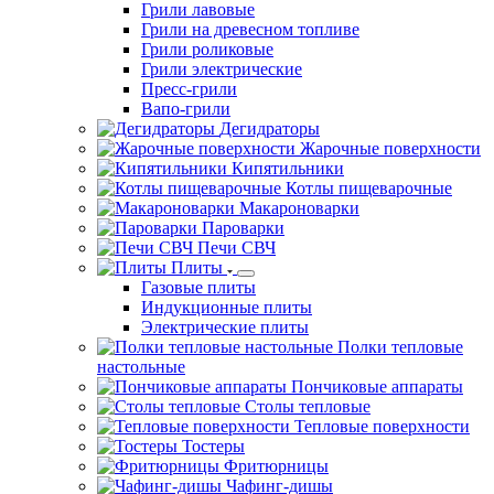
Грили лавовые
Грили на древесном топливе
Грили роликовые
Грили электрические
Пресс-грили
Вапо-грили
Дегидраторы
Жарочные поверхности
Кипятильники
Котлы пищеварочные
Макароноварки
Пароварки
Печи СВЧ
Плиты
Газовые плиты
Индукционные плиты
Электрические плиты
Полки тепловые
настольные
Пончиковые аппараты
Столы тепловые
Тепловые поверхности
Тостеры
Фритюрницы
Чафинг-дишы