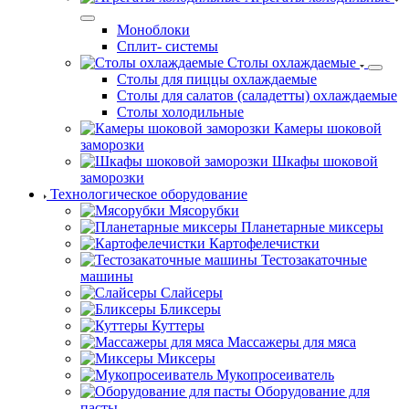
Моноблоки
Сплит- системы
Столы охлаждаемые
Столы для пиццы охлаждаемые
Столы для салатов (саладетты) охлаждаемые
Столы холодильные
Камеры шоковой
заморозки
Шкафы шоковой
заморозки
Технологическое оборудование
Мясорубки
Планетарные миксеры
Картофелечистки
Тестозакаточные
машины
Слайсеры
Бликсеры
Куттеры
Массажеры для мяса
Миксеры
Мукопросеиватель
Оборудование для
пасты