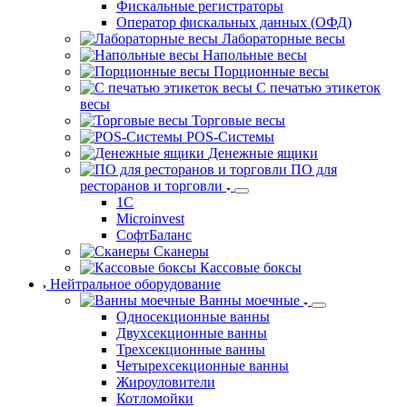
Фискальные регистраторы
Оператор фискальных данных (ОФД)
Лабораторные весы
Напольные весы
Порционные весы
С печатью этикеток
весы
Торговые весы
POS-Системы
Денежные ящики
ПО для ресторанов и торговли
1С
Microinvest
СофтБаланс
Сканеры
Кассовые боксы
Нейтральное оборудование
Ванны моечные
Односекционные ванны
Двухсекционные ванны
Трехсекционные ванны
Четырехсекционные ванны
Жироуловители
Котломойки
Зонты вытяжные