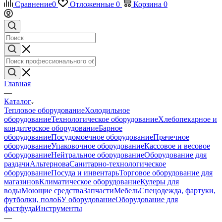
Сравнение
0
Отложенные
0
Корзина
0
Главная
—
Каталог
Тепловое оборудование
Холодильное
оборудование
Технологическое оборудование
Хлебопекарное и
кондитерское оборудование
Барное
оборудование
Посудомоечное оборудование
Прачечное
оборудование
Упаковочное оборудование
Кассовое и весовое
оборудование
Нейтральное оборудование
Оборудование для
раздачи
Альтернова
Санитарно-технологическое
оборудование
Посуда и инвентарь
Торговое оборудование для
магазинов
Климатическое оборудование
Кулеры для
воды
Моющие средства
Запчасти
Мебель
Спецодежда, фартуки,
футболки, поло
БУ оборудование
Оборудование для
фастфуда
Инструменты
—