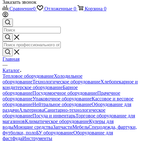
Заказать звонок
Сравнение
0
Отложенные
0
Корзина
0
Главная
—
Каталог
Тепловое оборудование
Холодильное
оборудование
Технологическое оборудование
Хлебопекарное и
кондитерское оборудование
Барное
оборудование
Посудомоечное оборудование
Прачечное
оборудование
Упаковочное оборудование
Кассовое и весовое
оборудование
Нейтральное оборудование
Оборудование для
раздачи
Альтернова
Санитарно-технологическое
оборудование
Посуда и инвентарь
Торговое оборудование для
магазинов
Климатическое оборудование
Кулеры для
воды
Моющие средства
Запчасти
Мебель
Спецодежда, фартуки,
футболки, поло
БУ оборудование
Оборудование для
фастфуда
Инструменты