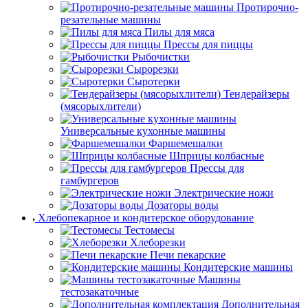
Протирочно-
резательные машины
Пилы для мяса
Прессы для пиццы
Рыбочистки
Сырорезки
Сыротерки
Тендерайзеры
(мясорыхлители)
Универсальные кухонные машины
Фаршемешалки
Шприцы колбасные
Прессы для
гамбургеров
Электрические ножи
Дозаторы воды
Хлебопекарное и кондитерское оборудование
Тестомесы
Хлеборезки
Печи пекарские
Кондитерские машины
Машины
тестозакаточные
Дополнительная