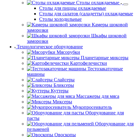
Столы охлаждаемые
Столы для пиццы охлаждаемые
Столы для салатов (саладетты) охлаждаемые
Столы холодильные
Камеры шоковой
заморозки
Шкафы шоковой
заморозки
Технологическое оборудование
Мясорубки
Планетарные миксеры
Картофелечистки
Тестозакаточные
машины
Слайсеры
Бликсеры
Куттеры
Массажеры для мяса
Миксеры
Мукопросеиватель
Оборудование для
пасты
Оборудование для
пельменей
Овоскопы