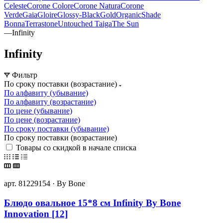
Celeste
Corone Colore
Corone Natura
Corone
Verde
Gaia
Gloire
Glossy-Black
Gold
Organic
Shade
Bonna
Terrastone
Untouched Taiga
The Sun
—
Infinity
Infinity
Фильтр
По сроку поставки (возрастание)
По алфавиту (убывание)
По алфавиту (возрастание)
По цене (убывание)
По цене (возрастание)
По сроку поставки (убывание)
По сроку поставки (возрастание)
Товары со скидкой в начале списка
арт. 81229154 · By Bone
Блюдо овальное 15*8 см Infinity By Bone
Innovation [12]