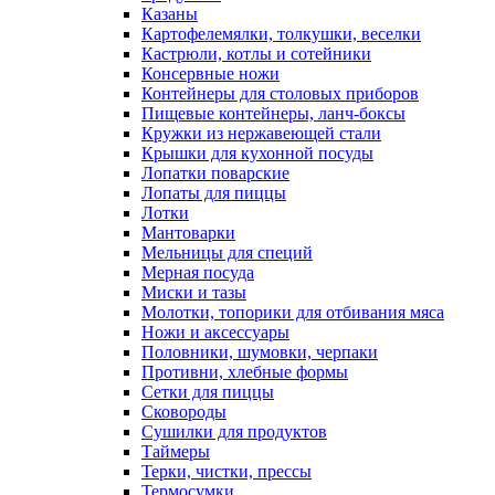
Казаны
Картофелемялки, толкушки, веселки
Кастрюли, котлы и сотейники
Консервные ножи
Контейнеры для столовых приборов
Пищевые контейнеры, ланч-боксы
Кружки из нержавеющей стали
Крышки для кухонной посуды
Лопатки поварские
Лопаты для пиццы
Лотки
Мантоварки
Мельницы для специй
Мерная посуда
Миски и тазы
Молотки, топорики для отбивания мяса
Ножи и аксессуары
Половники, шумовки, черпаки
Противни, хлебные формы
Сетки для пиццы
Сковороды
Сушилки для продуктов
Таймеры
Терки, чистки, прессы
Термосумки