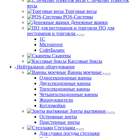
С печатью этикеток
весы
Торговые весы
POS-Системы
Денежные ящики
ПО для
ресторанов и торговли
1С
Microinvest
СофтБаланс
Сканеры
Кассовые боксы
Нейтральное оборудование
Ванны моечные
Односекционные ванны
Двухсекционные ванны
Трехсекционные ванны
Четырехсекционные ванны
Жироуловители
Котломойки
Зонты вытяжные
Островные зонты
Пристенные зонты
Стеллажи
Для сушки посуды стеллажи