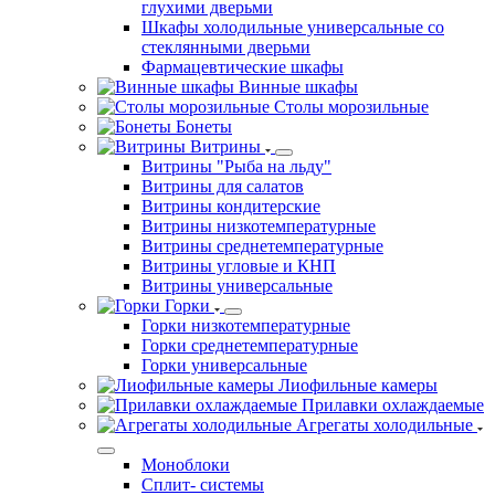
глухими дверьми
Шкафы холодильные универсальные со
стеклянными дверьми
Фармацевтические шкафы
Винные шкафы
Столы морозильные
Бонеты
Витрины
Витрины "Рыба на льду"
Витрины для салатов
Витрины кондитерские
Витрины низкотемпературные
Витрины среднетемпературные
Витрины угловые и КНП
Витрины универсальные
Горки
Горки низкотемпературные
Горки среднетемпературные
Горки универсальные
Лиофильные камеры
Прилавки охлаждаемые
Агрегаты холодильные
Моноблоки
Сплит- системы