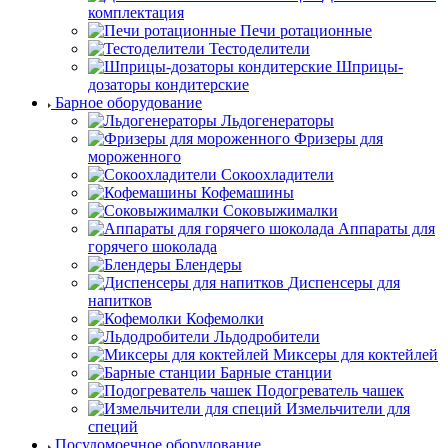
комплектация
Печи ротационные
Тестоделители
Шприцы-
дозаторы кондитерские
Барное оборудование
Льдогенераторы
Фризеры для
мороженного
Сокоохладители
Кофемашины
Соковыжималки
Аппараты для
горячего шоколада
Блендеры
Диспенсеры для
напитков
Кофемолки
Льдодробители
Миксеры для коктейлей
Барные станции
Подогреватель чашек
Измельчители для
специй
Посудомоечное оборудование