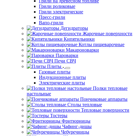
Грили на древесном топливе
Грили роликовые
Грили электрические
Пресс-грили
Вапо-грили
Дегидраторы
Жарочные поверхности
Кипятильники
Котлы пищеварочные
Макароноварки
Пароварки
Печи СВЧ
Плиты
Газовые плиты
Индукционные плиты
Электрические плиты
Полки тепловые
настольные
Пончиковые аппараты
Столы тепловые
Тепловые поверхности
Тостеры
Фритюрницы
Чафинг-дишы
Чебуречницы