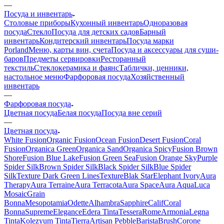
—
Посуда и инвентарь
Столовые приборы
Кухонный инвентарь
Одноразовая
посуда
Стекло
Посуда для детских садов
Барный
инвентарь
Кондитерский инвентарь
Посуда марки
Porland
Меню, карты вин, счета
Посуда и аксессуары для суши-
баров
Предметы сервировки
Ресторанный
текстиль
Стеклокерамика и фаянс
Таблички, ценники,
настольное меню
Фарфоровая посуда
Хозяйственный
инвентарь
—
Фарфоровая посуда
Цветная посуда
Белая посуда
Посуда вне серий
—
Цветная посуда
White Fusion
Organic Fusion
Ocean Fusion
Desert Fusion
Coral
Fusion
Organica Green
Organica Sand
Organica Spicy
Fusion Brown
Shore
Fusion Blue Lake
Fusion Green Sea
Fusion Orange Sky
Purple
Spider Silk
Brown Spider Silk
Black Spider Silk
Blue Spider
Silk
Texture Dark Green Lines
Texture
Blak Star
Elephant Ivory
Aura
Therapy
Aura Terraine
Aura Terracota
Aura Space
Aura Aqua
Luca
Mosaic
Grain
Bonna
Mesopotamia
Odette
Alhambra
Sapphire
Calif
Coral
Bonna
Supreme
Elegance
Edera Tinta
Tessera
Rome
Armonia
Legna
Tinta
Kolezyum Tinta
Tierra
Artisan Pebble
Barista
Brush
Corone