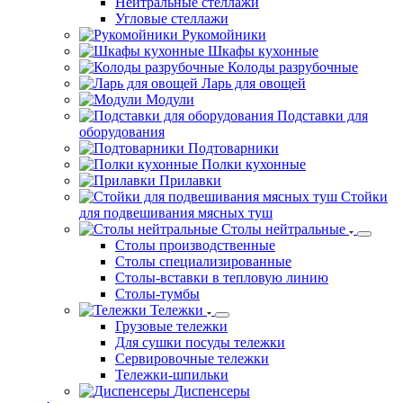
Нейтральные стеллажи
Угловые стеллажи
Рукомойники
Шкафы кухонные
Колоды разрубочные
Ларь для овощей
Модули
Подставки для
оборудования
Подтоварники
Полки кухонные
Прилавки
Стойки
для подвешивания мясных туш
Столы нейтральные
Столы производственные
Столы специализированные
Столы-вставки в тепловую линию
Столы-тумбы
Тележки
Грузовые тележки
Для сушки посуды тележки
Сервировочные тележки
Тележки-шпильки
Диспенсеры