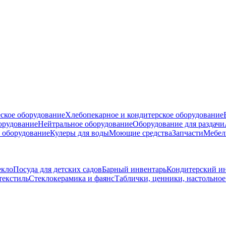
ское оборудование
Хлебопекарное и кондитерское оборудование
борудование
Нейтральное оборудование
Оборудование для раздачи
 оборудование
Кулеры для воды
Моющие средства
Запчасти
Мебел
екло
Посуда для детских садов
Барный инвентарь
Кондитерский и
текстиль
Стеклокерамика и фаянс
Таблички, ценники, настольно