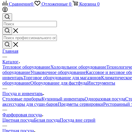
Сравнение
0
Отложенные
0
Корзина
0
Главная
—
Каталог
Тепловое оборудование
Холодильное оборудование
Технологиче
оборудование
Упаковочное оборудование
Кассовое и весовое о
инвентарь
Торговое оборудование для магазинов
Климатическое
оборудование
Оборудование для фастфуда
Инструменты
—
Посуда и инвентарь
Столовые приборы
Кухонный инвентарь
Одноразовая посуда
Ст
аксессуары для суши-баров
Предметы сервировки
Ресторанный 
—
Фарфоровая посуда
Цветная посуда
Белая посуда
Посуда вне серий
—
Цветная посуда