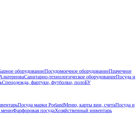
Барное оборудование
Посудомоечное оборудование
Прачечное
Альтернова
Санитарно-технологическое оборудование
Посуда и
ь
Спецодежда, фартуки, футболки, поло
БУ
нвентарь
Посуда марки Porland
Меню, карты вин, счета
Посуда и
е меню
Фарфоровая посуда
Хозяйственный инвентарь