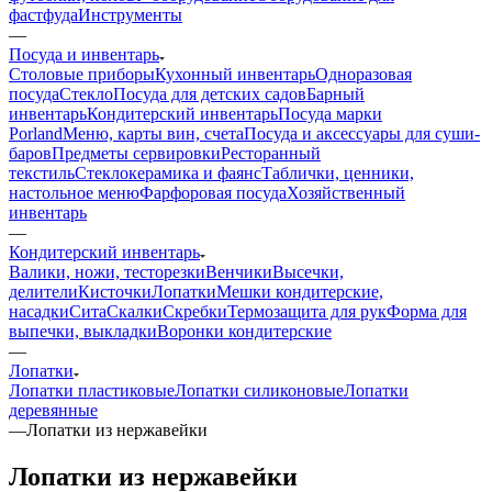
фастфуда
Инструменты
—
Посуда и инвентарь
Столовые приборы
Кухонный инвентарь
Одноразовая
посуда
Стекло
Посуда для детских садов
Барный
инвентарь
Кондитерский инвентарь
Посуда марки
Porland
Меню, карты вин, счета
Посуда и аксессуары для суши-
баров
Предметы сервировки
Ресторанный
текстиль
Стеклокерамика и фаянс
Таблички, ценники,
настольное меню
Фарфоровая посуда
Хозяйственный
инвентарь
—
Кондитерский инвентарь
Валики, ножи, тесторезки
Венчики
Высечки,
делители
Кисточки
Лопатки
Мешки кондитерские,
насадки
Сита
Скалки
Скребки
Термозащита для рук
Форма для
выпечки, выкладки
Воронки кондитерские
—
Лопатки
Лопатки пластиковые
Лопатки силиконовые
Лопатки
деревянные
—
Лопатки из нержавейки
Лопатки из нержавейки