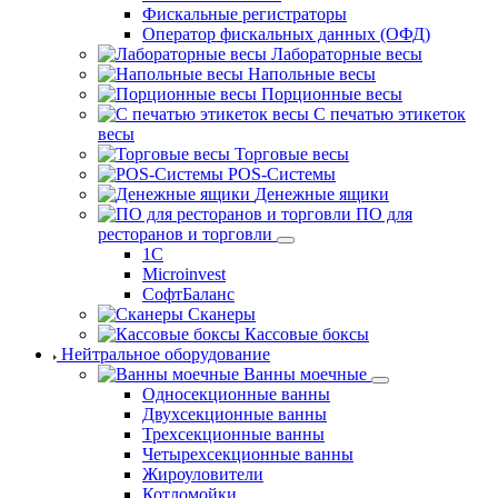
Фискальные регистраторы
Оператор фискальных данных (ОФД)
Лабораторные весы
Напольные весы
Порционные весы
С печатью этикеток
весы
Торговые весы
POS-Системы
Денежные ящики
ПО для
ресторанов и торговли
1С
Microinvest
СофтБаланс
Сканеры
Кассовые боксы
Нейтральное оборудование
Ванны моечные
Односекционные ванны
Двухсекционные ванны
Трехсекционные ванны
Четырехсекционные ванны
Жироуловители
Котломойки