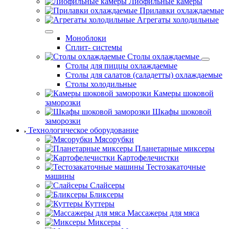
Лиофильные камеры
Прилавки охлаждаемые
Агрегаты холодильные
Моноблоки
Сплит- системы
Столы охлаждаемые
Столы для пиццы охлаждаемые
Столы для салатов (саладетты) охлаждаемые
Столы холодильные
Камеры шоковой
заморозки
Шкафы шоковой
заморозки
Технологическое оборудование
Мясорубки
Планетарные миксеры
Картофелечистки
Тестозакаточные
машины
Слайсеры
Бликсеры
Куттеры
Массажеры для мяса
Миксеры