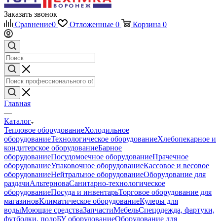
Заказать звонок
Сравнение
0
Отложенные
0
Корзина
0
Главная
—
Каталог
Тепловое оборудование
Холодильное
оборудование
Технологическое оборудование
Хлебопекарное и
кондитерское оборудование
Барное
оборудование
Посудомоечное оборудование
Прачечное
оборудование
Упаковочное оборудование
Кассовое и весовое
оборудование
Нейтральное оборудование
Оборудование для
раздачи
Альтернова
Санитарно-технологическое
оборудование
Посуда и инвентарь
Торговое оборудование для
магазинов
Климатическое оборудование
Кулеры для
воды
Моющие средства
Запчасти
Мебель
Спецодежда, фартуки,
футболки, поло
БУ оборудование
Оборудование для