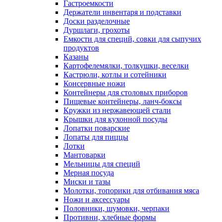
Гастроемкости
Держатели инвентаря и подставки
Доски разделочные
Дуршлаги, грохоты
Емкости для специй, совки для сыпучих
продуктов
Казаны
Картофелемялки, толкушки, веселки
Кастрюли, котлы и сотейники
Консервные ножи
Контейнеры для столовых приборов
Пищевые контейнеры, ланч-боксы
Кружки из нержавеющей стали
Крышки для кухонной посуды
Лопатки поварские
Лопаты для пиццы
Лотки
Мантоварки
Мельницы для специй
Мерная посуда
Миски и тазы
Молотки, топорики для отбивания мяса
Ножи и аксессуары
Половники, шумовки, черпаки
Противни, хлебные формы