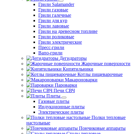
Грили Salamander
Грили газовые
Грили галечные
Грили для кур
Грили лавовые
Грили на древесном топливе
Грили роликовые
Грили электрические
Пресс-грили
Вапо-грили
Дегидраторы
Жарочные поверхности
Кипятильники
Котлы пищеварочные
Макароноварки
Пароварки
Печи СВЧ
Плиты
Газовые плиты
Индукционные плиты
Электрические плиты
Полки тепловые
настольные
Пончиковые аппараты
Столы тепловые