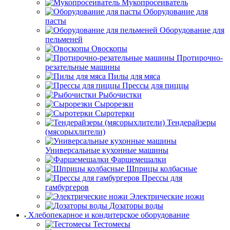
Мукопросеиватель
Оборудование для
пасты
Оборудование для
пельменей
Овоскопы
Протирочно-
резательные машины
Пилы для мяса
Прессы для пиццы
Рыбочистки
Сырорезки
Сыротерки
Тендерайзеры
(мясорыхлители)
Универсальные кухонные машины
Фаршемешалки
Шприцы колбасные
Прессы для
гамбургеров
Электрические ножи
Дозаторы воды
Хлебопекарное и кондитерское оборудование
Тестомесы