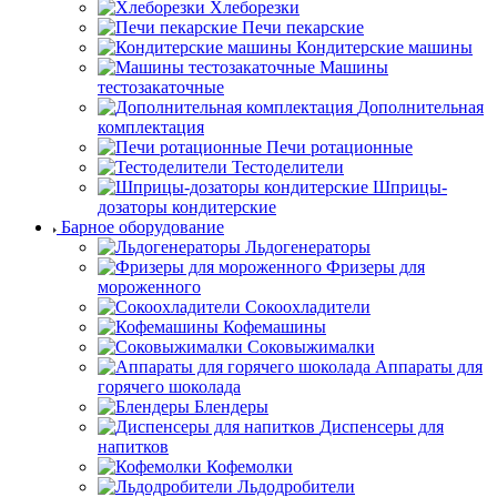
Хлеборезки
Печи пекарские
Кондитерские машины
Машины
тестозакаточные
Дополнительная
комплектация
Печи ротационные
Тестоделители
Шприцы-
дозаторы кондитерские
Барное оборудование
Льдогенераторы
Фризеры для
мороженного
Сокоохладители
Кофемашины
Соковыжималки
Аппараты для
горячего шоколада
Блендеры
Диспенсеры для
напитков
Кофемолки
Льдодробители