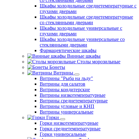
со стеклянными дверьми
Шкафы холодильные среднетемпературные с
глухими дверьми
Шкафы холодильные среднетемпературные
со стеклянными дверьми
Шкафы холодильные универсальные с
глухими дверьми
Шкафы холодильные универсальные со
стеклянными дверьми
Фармацевтические шкафы
Винные шкафы
Столы морозильные
Бонеты
Витрины
Витрины "Рыба на льду"
Витрины для салатов
Витрины кондитерские
Витрины низкотемпературные
Витрины среднетемпературные
Витрины угловые и КНП
Витрины универсальные
Горки
Горки низкотемпературные
Горки среднетемпературные
Горки универсальные