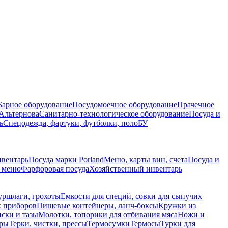
Барное оборудование
Посудомоечное оборудование
Прачечное
Альтернова
Санитарно-технологическое оборудование
Посуда и
ь
Спецодежда, фартуки, футболки, поло
БУ
нвентарь
Посуда марки Porland
Меню, карты вин, счета
Посуда и
е меню
Фарфоровая посуда
Хозяйственный инвентарь
уршлаги, грохоты
Емкости для специй, совки для сыпучих
х приборов
Пищевые контейнеры, ланч-боксы
Кружки из
ски и тазы
Молотки, топорики для отбивания мяса
Ножи и
ры
Терки, чистки, прессы
Термосумки
Термосы
Турки для