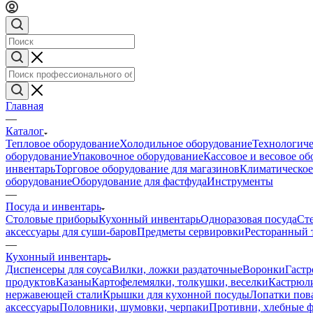
Главная
—
Каталог
Тепловое оборудование
Холодильное оборудование
Технологиче
оборудование
Упаковочное оборудование
Кассовое и весовое о
инвентарь
Торговое оборудование для магазинов
Климатическое
оборудование
Оборудование для фастфуда
Инструменты
—
Посуда и инвентарь
Столовые приборы
Кухонный инвентарь
Одноразовая посуда
Ст
аксессуары для суши-баров
Предметы сервировки
Ресторанный 
—
Кухонный инвентарь
Диспенсеры для соуса
Вилки, ложки раздаточные
Воронки
Гастр
продуктов
Казаны
Картофелемялки, толкушки, веселки
Кастрюли
нержавеющей стали
Крышки для кухонной посуды
Лопатки пов
аксессуары
Половники, шумовки, черпаки
Противни, хлебные 