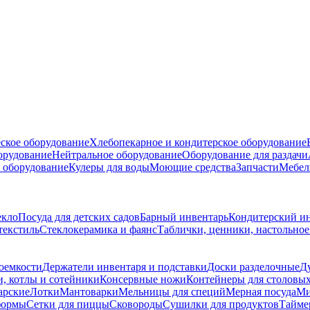
ское оборудование
Хлебопекарное и кондитерское оборудование
борудование
Нейтральное оборудование
Оборудование для раздачи
 оборудование
Кулеры для воды
Моющие средства
Запчасти
Мебел
екло
Посуда для детских садов
Барный инвентарь
Кондитерский и
текстиль
Стеклокерамика и фаянс
Таблички, ценники, настольно
оемкости
Держатели инвентаря и подставки
Доски разделочные
Д
, котлы и сотейники
Консервные ножи
Контейнеры для столовы
арские
Лотки
Мантоварки
Мельницы для специй
Мерная посуда
Ми
формы
Сетки для пиццы
Сковороды
Сушилки для продуктов
Тайме