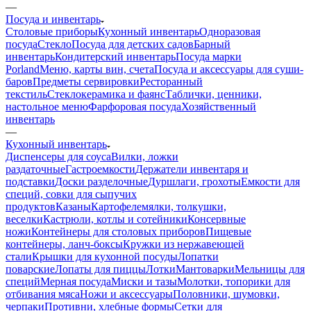
—
Посуда и инвентарь
Столовые приборы
Кухонный инвентарь
Одноразовая
посуда
Стекло
Посуда для детских садов
Барный
инвентарь
Кондитерский инвентарь
Посуда марки
Porland
Меню, карты вин, счета
Посуда и аксессуары для суши-
баров
Предметы сервировки
Ресторанный
текстиль
Стеклокерамика и фаянс
Таблички, ценники,
настольное меню
Фарфоровая посуда
Хозяйственный
инвентарь
—
Кухонный инвентарь
Диспенсеры для соуса
Вилки, ложки
раздаточные
Гастроемкости
Держатели инвентаря и
подставки
Доски разделочные
Дуршлаги, грохоты
Емкости для
специй, совки для сыпучих
продуктов
Казаны
Картофелемялки, толкушки,
веселки
Кастрюли, котлы и сотейники
Консервные
ножи
Контейнеры для столовых приборов
Пищевые
контейнеры, ланч-боксы
Кружки из нержавеющей
стали
Крышки для кухонной посуды
Лопатки
поварские
Лопаты для пиццы
Лотки
Мантоварки
Мельницы для
специй
Мерная посуда
Миски и тазы
Молотки, топорики для
отбивания мяса
Ножи и аксессуары
Половники, шумовки,
черпаки
Противни, хлебные формы
Сетки для