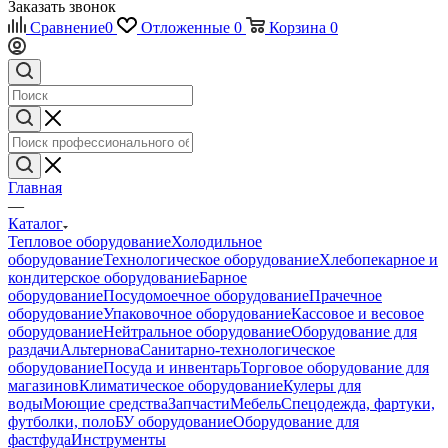
Заказать звонок
Сравнение
0
Отложенные
0
Корзина
0
Главная
—
Каталог
Тепловое оборудование
Холодильное
оборудование
Технологическое оборудование
Хлебопекарное и
кондитерское оборудование
Барное
оборудование
Посудомоечное оборудование
Прачечное
оборудование
Упаковочное оборудование
Кассовое и весовое
оборудование
Нейтральное оборудование
Оборудование для
раздачи
Альтернова
Санитарно-технологическое
оборудование
Посуда и инвентарь
Торговое оборудование для
магазинов
Климатическое оборудование
Кулеры для
воды
Моющие средства
Запчасти
Мебель
Спецодежда, фартуки,
футболки, поло
БУ оборудование
Оборудование для
фастфуда
Инструменты