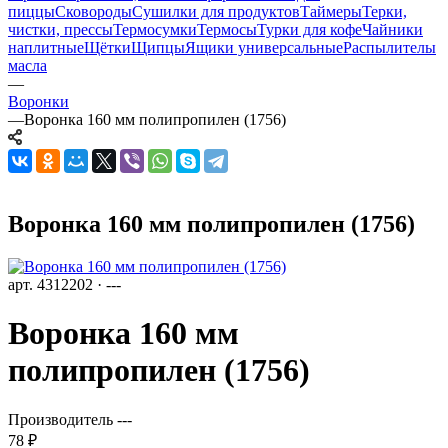
пиццы
Сковороды
Сушилки для продуктов
Таймеры
Терки,
чистки, прессы
Термосумки
Термосы
Турки для кофе
Чайники
наплитные
Щётки
Щипцы
Ящики универсальные
Распылителы
масла
—
Воронки
—
Воронка 160 мм полипропилен (1756)
Воронка 160 мм полипропилен (1756)
арт. 4312202 · ---
Воронка 160 мм
полипропилен (1756)
Производитель
---
78 ₽