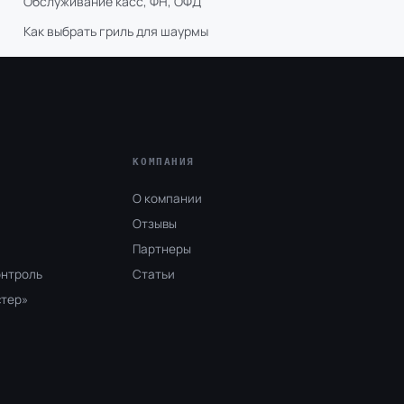
Обслуживание касс, ФН, ОФД
Как выбрать гриль для шаурмы
КОМПАНИЯ
О компании
Отзывы
Партнеры
онтроль
Статьи
стер»