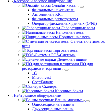
Кассовое и весовое оборудование
Онлайн-кассы
Фискальные накопители
Автономные ККТ
Фискальные регистраторы
Оператор фискальных данных (ОФД)
Лабораторные весы
Напольные весы
Порционные весы
С печатью этикеток
весы
Торговые весы
POS-Системы
Денежные ящики
ПО для
ресторанов и торговли
1С
Microinvest
СофтБаланс
Сканеры
Кассовые боксы
Нейтральное оборудование
Ванны моечные
Односекционные ванны
Двухсекционные ванны