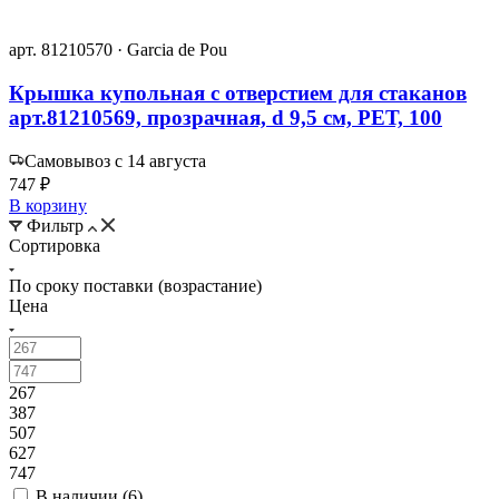
арт. 81210570 · Garcia de Pou
Крышка купольная с отверстием для стаканов
арт.81210569, прозрачная, d 9,5 см, РЕТ, 100
Самовывоз с 14 августа
747 ₽
В корзину
Фильтр
Сортировка
По сроку поставки (возрастание)
Цена
267
387
507
627
747
В наличии (
6
)