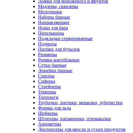
Ложки для мороженого и фруктов
Мадлеры, сквизеры
Молочники
Наборы барные
Направляющие
Ножи для бара
Пепельницы
Подкладки сервировачные
Подносы
Пробки для бутылок
Риммеры
Рюмки коктейльные
Сетки барные
Линейки барные
Сиропы
Сифоны
Стрейнеры
Темперы
Топпинги
Трубочки, зонтики, мешалки, зубочистки
Формы для льда
Шейкеры
Штопоры, нарзанники, открывалки
Ареометры
Диспенсеры для мюсли и сухих продуктов