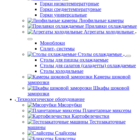
Горки низкотемпературные
Горки среднетемпературные
Горки универсальные
Лиофильные камеры
Прилавки охлаждаемые
Агрегаты холодильные
Моноблоки
Сплит- системы
Столы охлаждаемые
Столы для пиццы охлаждаемые
Столы для салатов (саладетты) охлаждаемые
Столы холодильные
Камеры шоковой
заморозки
Шкафы шоковой
заморозки
Технологическое оборудование
Мясорубки
Планетарные миксеры
Картофелечистки
Тестозакаточные
машины
Слайсеры
Бликсеры