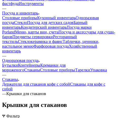
фастфуда
Инструменты
—
Посуда и инвентарь
Столовые приборы
Кухонный инвентарь
Одноразовая
посуда
Стекло
Посуда для детских садов
Барный
инвентарь
Кондитерский инвентарь
Посуда марки
Porland
Меню, карты вин, счета
Посуда и аксессуары для суши-
баров
Предметы сервировки
Ресторанный
текстиль
Стеклокерамика и фаянс
Таблички, ценники,
настольное меню
Фарфоровая посуда
Хозяйственный
инвентарь
—
Одноразовая посуда
Бутылки
Контейнеры
Креманки для
мороженого
Стаканы
Столовые приборы
Тарелки
Упаковка
—
Стаканы
Держатели для стаканов кофе с собой
Стаканы для кофе с
собой
—
Крышки для стаканов
Крышки для стаканов
Фильтр