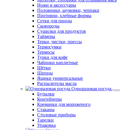
Ножи и аксессуары
Половники, шумовки, черпаки
Противни, хлебные формы
Сетки для пиццы
Сковороды
Сушилки для продуктов
Таймеры
Терки, чистки, прессы
Термосумки
Термосы
Турки для кофе
Чайники наплитные
Щётки
Щипцы
Ящики универсальные
Распылителы масла
Одноразовая посуда
Бутылки
Контейнеры
Креманки для мороженого
Стаканы
Столовые приборы
Тарелки
Упаковка