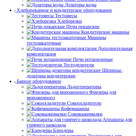
Дозаторы воды
Хлебопекарное и кондитерское оборудование
Тестомесы
Хлеборезки
Печи пекарские
Кондитерские машины
Машины
тестозакаточные
Дополнительная
комплектация
Печи ротационные
Тестоделители
Шприцы-
дозаторы кондитерские
Барное оборудование
Льдогенераторы
Фризеры для
мороженного
Сокоохладители
Кофемашины
Соковыжималки
Аппараты для
горячего шоколада
Блендеры
Диспенсеры для