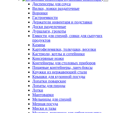
Диспенсеры для соуса
Вилки, ложки раздаточные
Воронки
Гастроемкости
Держатели инвентаря и подставки
Доски разделочные
Дуршлаги, грохоты
Емкости для специй, совки для сыпучих
продуктов
Казаны
Картофелемялки, толкушки, веселки
Кастрюли, котлы и сотейники
Консервные ножи
Контейнеры для столовых приборов
Пищевые контейнеры, ланч-боксы
Кружки из нержавеющей стали
Крышки для кухонной посуды
Лопатки поварские
Лопаты для пиццы
Лотки
Мантоварки
Мельницы для специй
Мерная посуда
Миски и тазы
Молотки, топорики для отбивания мяса