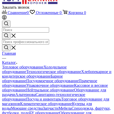
Заказать звонок
Сравнение
0
Отложенные
0
Корзина
0
Главная
—
Каталог
Тепловое оборудование
Холодильное
оборудование
Технологическое оборудование
Хлебопекарное и
кондитерское оборудование
Барное
оборудование
Посудомоечное оборудование
Прачечное
оборудование
Упаковочное оборудование
Кассовое и весовое
оборудование
Нейтральное оборудование
Оборудование для
раздачи
Альтернова
Санитарно-технологическое
оборудование
Посуда и инвентарь
Торговое оборудование для
магазинов
Климатическое оборудование
Кулеры для
воды
Моющие средства
Запчасти
Мебель
Спецодежда, фартуки,
футболки, поло
БУ оборудование
Оборудование для