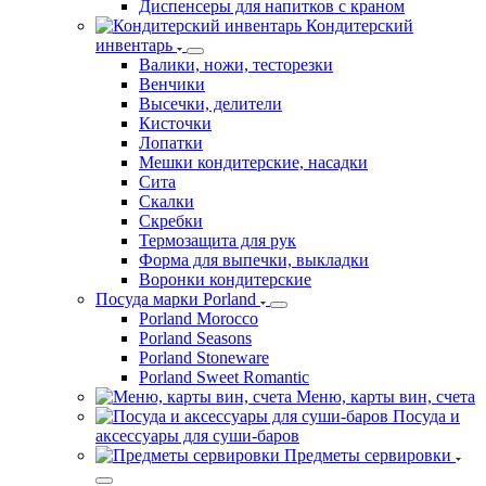
Диспенсеры для напитков с краном
Кондитерский
инвентарь
Валики, ножи, тесторезки
Венчики
Высечки, делители
Кисточки
Лопатки
Мешки кондитерские, насадки
Сита
Скалки
Скребки
Термозащита для рук
Форма для выпечки, выкладки
Воронки кондитерские
Посуда марки Porland
Porland Morocco
Porland Seasons
Porland Stoneware
Porland Sweet Romantic
Меню, карты вин, счета
Посуда и
аксессуары для суши-баров
Предметы сервировки