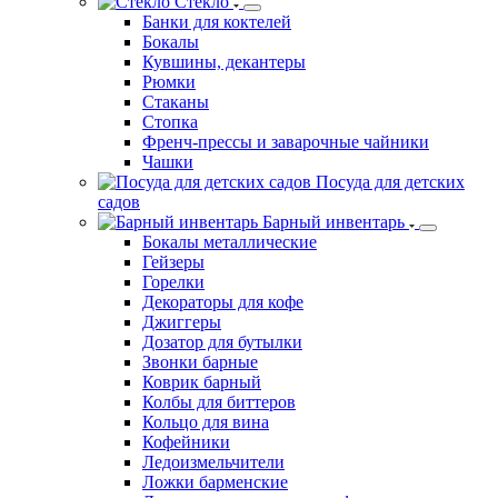
Стекло
Банки для коктелей
Бокалы
Кувшины, декантеры
Рюмки
Стаканы
Стопка
Френч-прессы и заварочные чайники
Чашки
Посуда для детских
садов
Барный инвентарь
Бокалы металлические
Гейзеры
Горелки
Декораторы для кофе
Джиггеры
Дозатор для бутылки
Звонки барные
Коврик барный
Колбы для биттеров
Кольцо для вина
Кофейники
Ледоизмельчители
Ложки барменские