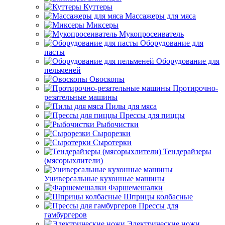
Куттеры
Массажеры для мяса
Миксеры
Мукопросеиватель
Оборудование для
пасты
Оборудование для
пельменей
Овоскопы
Протирочно-
резательные машины
Пилы для мяса
Прессы для пиццы
Рыбочистки
Сырорезки
Сыротерки
Тендерайзеры
(мясорыхлители)
Универсальные кухонные машины
Фаршемешалки
Шприцы колбасные
Прессы для
гамбургеров
Электрические ножи