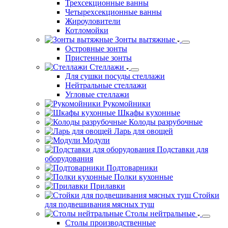
Трехсекционные ванны
Четырехсекционные ванны
Жироуловители
Котломойки
Зонты вытяжные
Островные зонты
Пристенные зонты
Стеллажи
Для сушки посуды стеллажи
Нейтральные стеллажи
Угловые стеллажи
Рукомойники
Шкафы кухонные
Колоды разрубочные
Ларь для овощей
Модули
Подставки для
оборудования
Подтоварники
Полки кухонные
Прилавки
Стойки
для подвешивания мясных туш
Столы нейтральные
Столы производственные