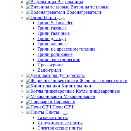
Вафельницы
Витрины тепловые
Водонагреватели
Грили
Грили Salamander
Грили газовые
Грили галечные
Грили для кур
Грили лавовые
Грили на древесном топливе
Грили роликовые
Грили электрические
Пресс-грили
Вапо-грили
Дегидраторы
Жарочные поверхности
Кипятильники
Котлы пищеварочные
Макароноварки
Пароварки
Печи СВЧ
Плиты
Газовые плиты
Индукционные плиты
Электрические плиты