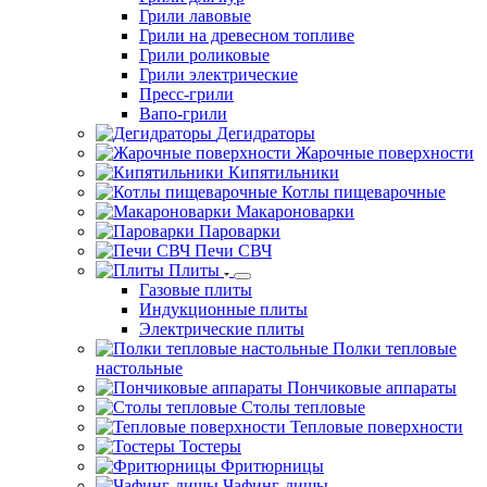
Грили лавовые
Грили на древесном топливе
Грили роликовые
Грили электрические
Пресс-грили
Вапо-грили
Дегидраторы
Жарочные поверхности
Кипятильники
Котлы пищеварочные
Макароноварки
Пароварки
Печи СВЧ
Плиты
Газовые плиты
Индукционные плиты
Электрические плиты
Полки тепловые
настольные
Пончиковые аппараты
Столы тепловые
Тепловые поверхности
Тостеры
Фритюрницы
Чафинг-дишы