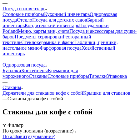
—
Посуда и инвентарь
Столовые приборы
Кухонный инвентарь
Одноразовая
посуда
Стекло
Посуда для детских садов
Барный
инвентарь
Кондитерский инвентарь
Посуда марки
Porland
Меню, карты вин, счета
Посуда и аксессуары для суши-
баров
Предметы сервировки
Ресторанный
текстиль
Стеклокерамика и фаянс
Таблички, ценники,
настольное меню
Фарфоровая посуда
Хозяйственный
инвентарь
—
Одноразовая посуда
Бутылки
Контейнеры
Креманки для
мороженого
Стаканы
Столовые приборы
Тарелки
Упаковка
—
Стаканы
Держатели для стаканов кофе с собой
Крышки для стаканов
—
Стаканы для кофе с собой
Стаканы для кофе с собой
Фильтр
По сроку поставки (возрастание)
По алфавиту (убывание)