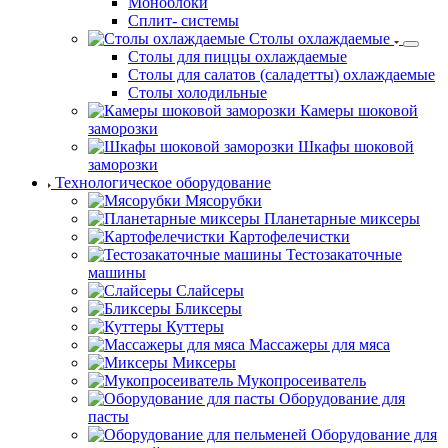
Моноблоки
Сплит- системы
Столы охлаждаемые
Столы для пиццы охлаждаемые
Столы для салатов (саладетты) охлаждаемые
Столы холодильные
Камеры шоковой
заморозки
Шкафы шоковой
заморозки
Технологическое оборудование
Мясорубки
Планетарные миксеры
Картофелечистки
Тестозакаточные
машины
Слайсеры
Бликсеры
Куттеры
Массажеры для мяса
Миксеры
Мукопросеиватель
Оборудование для
пасты
Оборудование для