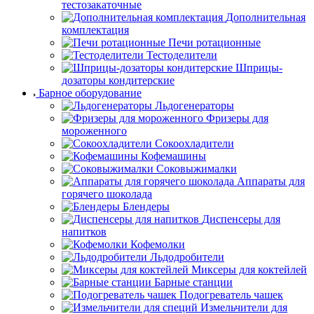
тестозакаточные
Дополнительная
комплектация
Печи ротационные
Тестоделители
Шприцы-
дозаторы кондитерские
Барное оборудование
Льдогенераторы
Фризеры для
мороженного
Сокоохладители
Кофемашины
Соковыжималки
Аппараты для
горячего шоколада
Блендеры
Диспенсеры для
напитков
Кофемолки
Льдодробители
Миксеры для коктейлей
Барные станции
Подогреватель чашек
Измельчители для