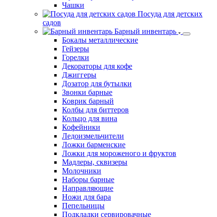
Чашки
Посуда для детских
садов
Барный инвентарь
Бокалы металлические
Гейзеры
Горелки
Декораторы для кофе
Джиггеры
Дозатор для бутылки
Звонки барные
Коврик барный
Колбы для биттеров
Кольцо для вина
Кофейники
Ледоизмельчители
Ложки барменские
Ложки для мороженого и фруктов
Мадлеры, сквизеры
Молочники
Наборы барные
Направляющие
Ножи для бара
Пепельницы
Подкладки сервировачные