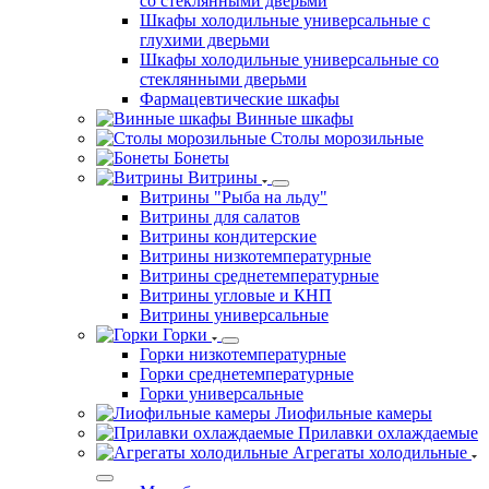
со стеклянными дверьми
Шкафы холодильные универсальные с
глухими дверьми
Шкафы холодильные универсальные со
стеклянными дверьми
Фармацевтические шкафы
Винные шкафы
Столы морозильные
Бонеты
Витрины
Витрины "Рыба на льду"
Витрины для салатов
Витрины кондитерские
Витрины низкотемпературные
Витрины среднетемпературные
Витрины угловые и КНП
Витрины универсальные
Горки
Горки низкотемпературные
Горки среднетемпературные
Горки универсальные
Лиофильные камеры
Прилавки охлаждаемые
Агрегаты холодильные