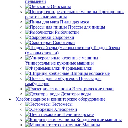
пельменей
Овоскопы
Протирочно-
резательные машины
Пилы для мяса
Прессы для пиццы
Рыбочистки
Сырорезки
Сыротерки
Тендерайзеры
(мясорыхлители)
Универсальные кухонные машины
Фаршемешалки
Шприцы колбасные
Прессы для
гамбургеров
Электрические ножи
Дозаторы воды
Хлебопекарное и кондитерское оборудование
Тестомесы
Хлеборезки
Печи пекарские
Кондитерские машины
Машины