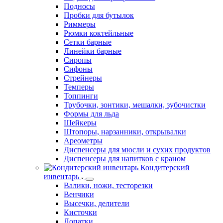
Подносы
Пробки для бутылок
Риммеры
Рюмки коктейльные
Сетки барные
Линейки барные
Сиропы
Сифоны
Стрейнеры
Темперы
Топпинги
Трубочки, зонтики, мешалки, зубочистки
Формы для льда
Шейкеры
Штопоры, нарзанники, открывалки
Ареометры
Диспенсеры для мюсли и сухих продуктов
Диспенсеры для напитков с краном
Кондитерский
инвентарь
Валики, ножи, тесторезки
Венчики
Высечки, делители
Кисточки
Лопатки