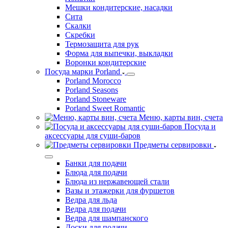
Мешки кондитерские, насадки
Сита
Скалки
Скребки
Термозащита для рук
Форма для выпечки, выкладки
Воронки кондитерские
Посуда марки Porland
Porland Morocco
Porland Seasons
Porland Stoneware
Porland Sweet Romantic
Меню, карты вин, счета
Посуда и
аксессуары для суши-баров
Предметы сервировки
Банки для подачи
Блюда для подачи
Блюда из нержавеющей стали
Вазы и этажерки для фуршетов
Ведра для льда
Ведра для подачи
Ведра для шампанского
Доски для подачи