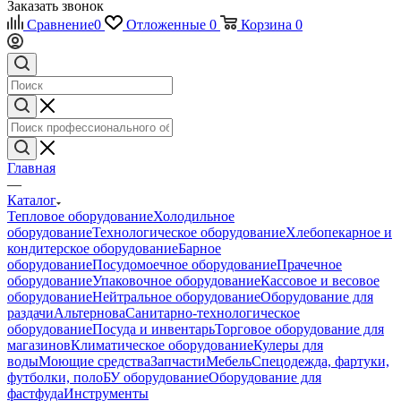
Заказать звонок
Сравнение
0
Отложенные
0
Корзина
0
Главная
—
Каталог
Тепловое оборудование
Холодильное
оборудование
Технологическое оборудование
Хлебопекарное и
кондитерское оборудование
Барное
оборудование
Посудомоечное оборудование
Прачечное
оборудование
Упаковочное оборудование
Кассовое и весовое
оборудование
Нейтральное оборудование
Оборудование для
раздачи
Альтернова
Санитарно-технологическое
оборудование
Посуда и инвентарь
Торговое оборудование для
магазинов
Климатическое оборудование
Кулеры для
воды
Моющие средства
Запчасти
Мебель
Спецодежда, фартуки,
футболки, поло
БУ оборудование
Оборудование для
фастфуда
Инструменты