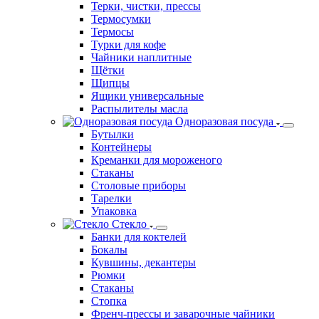
Терки, чистки, прессы
Термосумки
Термосы
Турки для кофе
Чайники наплитные
Щётки
Щипцы
Ящики универсальные
Распылителы масла
Одноразовая посуда
Бутылки
Контейнеры
Креманки для мороженого
Стаканы
Столовые приборы
Тарелки
Упаковка
Стекло
Банки для коктелей
Бокалы
Кувшины, декантеры
Рюмки
Стаканы
Стопка
Френч-прессы и заварочные чайники