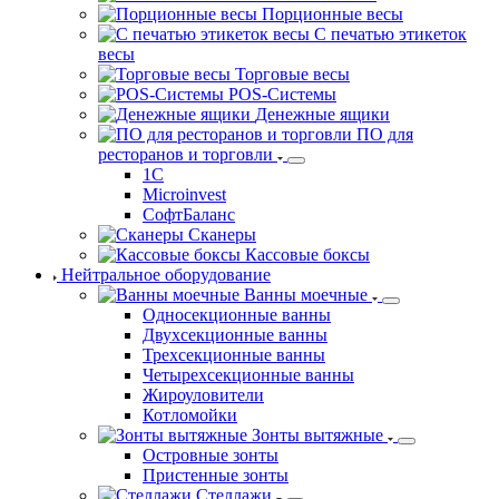
Порционные весы
С печатью этикеток
весы
Торговые весы
POS-Системы
Денежные ящики
ПО для
ресторанов и торговли
1С
Microinvest
СофтБаланс
Сканеры
Кассовые боксы
Нейтральное оборудование
Ванны моечные
Односекционные ванны
Двухсекционные ванны
Трехсекционные ванны
Четырехсекционные ванны
Жироуловители
Котломойки
Зонты вытяжные
Островные зонты
Пристенные зонты
Стеллажи