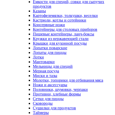
Емкости для специй, совки для сыпучих
продуктов
Казаны
Картофелемялки, толкушки, веселки
Кастрюли, котлы и сотейники
Консервные ножи
Контейнеры для столовых приборов
Пищевые контейнеры, ланч-боксы
Кружки из нержавеющей стали
Крышки для кухонной посуды
Лопатки поварские
Лопаты для пиццы
Лотки
Мантоварки
Мельницы для специй
Мерная посуда
Миски и тазы
Молотки, топорики для отбивания мяса
Ножи и аксессуары
Половники, шумовки, черпаки
Противни, хлебные формы
Сетки для пиццы
Сковороды
Сушилки для продуктов
Таймеры