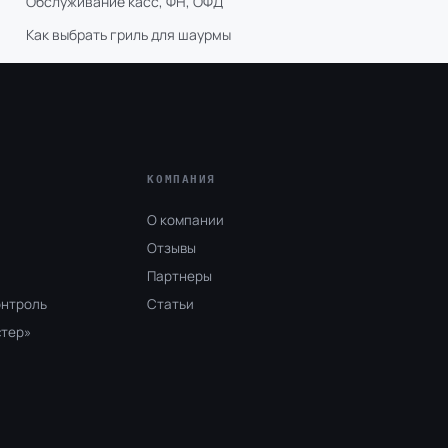
Обслуживание касс, ФН, ОФД
Как выбрать гриль для шаурмы
КОМПАНИЯ
О компании
Отзывы
Партнеры
онтроль
Статьи
стер»