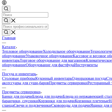
Главная
—
Каталог
Тепловое оборудование
Холодильное оборудование
Технологиче
оборудование
Упаковочное оборудование
Кассовое и весовое о
инвентарь
Торговое оборудование для магазинов
Климатическое
оборудование
Оборудование для фастфуда
Инструменты
—
Посуда и инвентарь
Столовые приборы
Кухонный инвентарь
Одноразовая посуда
Ст
аксессуары для суши-баров
Предметы сервировки
Ресторанный 
—
Предметы сервировки
Банки для подачи
Блюда для подачи
Блюда из нержавеющей ста
баранчики, соусники
Корзинки для подачи
Корзинки плетеные
Н
сланца
Свечи и подсвечники
Сковороды для подачи
Ящики для 
—