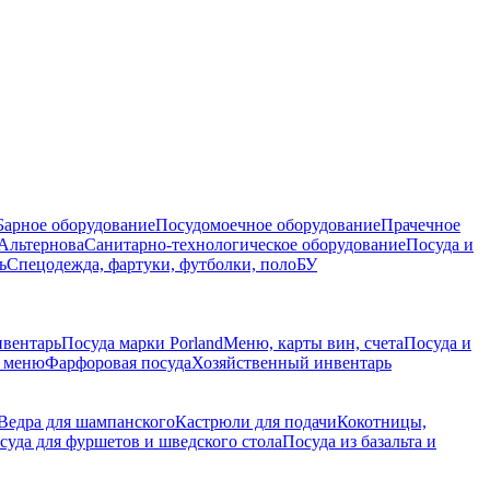
Барное оборудование
Посудомоечное оборудование
Прачечное
Альтернова
Санитарно-технологическое оборудование
Посуда и
ь
Спецодежда, фартуки, футболки, поло
БУ
нвентарь
Посуда марки Porland
Меню, карты вин, счета
Посуда и
е меню
Фарфоровая посуда
Хозяйственный инвентарь
Ведра для шампанского
Кастрюли для подачи
Кокотницы,
суда для фуршетов и шведского стола
Посуда из базальта и