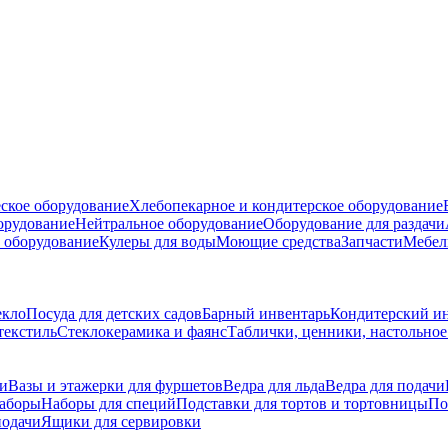
ское оборудование
Хлебопекарное и кондитерское оборудование
борудование
Нейтральное оборудование
Оборудование для раздачи
 оборудование
Кулеры для воды
Моющие средства
Запчасти
Мебел
екло
Посуда для детских садов
Барный инвентарь
Кондитерский и
текстиль
Стеклокерамика и фаянс
Таблички, ценники, настольно
ли
Вазы и этажерки для фуршетов
Ведра для льда
Ведра для подачи
аборы
Наборы для специй
Подставки для тортов и тортовницы
По
подачи
Ящики для сервировки