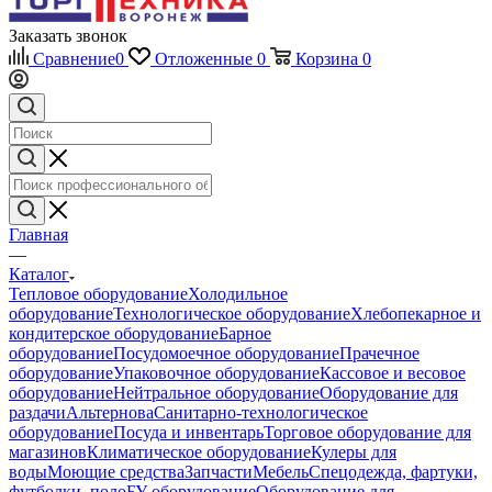
Заказать звонок
Сравнение
0
Отложенные
0
Корзина
0
Главная
—
Каталог
Тепловое оборудование
Холодильное
оборудование
Технологическое оборудование
Хлебопекарное и
кондитерское оборудование
Барное
оборудование
Посудомоечное оборудование
Прачечное
оборудование
Упаковочное оборудование
Кассовое и весовое
оборудование
Нейтральное оборудование
Оборудование для
раздачи
Альтернова
Санитарно-технологическое
оборудование
Посуда и инвентарь
Торговое оборудование для
магазинов
Климатическое оборудование
Кулеры для
воды
Моющие средства
Запчасти
Мебель
Спецодежда, фартуки,
футболки, поло
БУ оборудование
Оборудование для