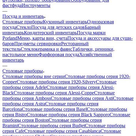
фастфуда
Инструменты
—
Посуда и инвентарь
Столовые приборы
Кухонный инвентарь
Одноразовая
посуда
Стекло
Посуда для детских садов
Барный
инвентарь
Кондитерский инвентарь
Посуда марки
Porland
Меню, карты вин, счета
Посуда и аксессуары для суши-
баров
Предметы сервировки
Ресторанный
текстиль
Стеклокерамика и фаянс
Таблички, ценники,
настольное меню
Фарфоровая посуда
Хозяйственный
инвентарь
—
Столовые приборы
Столовые приборы вне серии
Столовые приборы серия 1920-
Copper
Столовые приборы серия 1920-Silvery
Столовые
приборы серия Adele
Столовые приборы серия Alessi-
Black
Столовые приборы серия Alessi-Coppe
Столовые
приборы серия Amboss
Столовые приборы серия Asti
Столовые
приборы серия Astra
Столовые приборы серия
Barcelona
Столовые приборы серия Basel
Столовые приборы
серия Bistro
Столовые приборы серия Black Sapporo
Столовые
приборы серия Boston
Столовые приборы серия
Bramini
Столовые приборы серия Budjet
Столовые приборы
серия Cafe
Столовые приборы серия Casablanca
Столовые