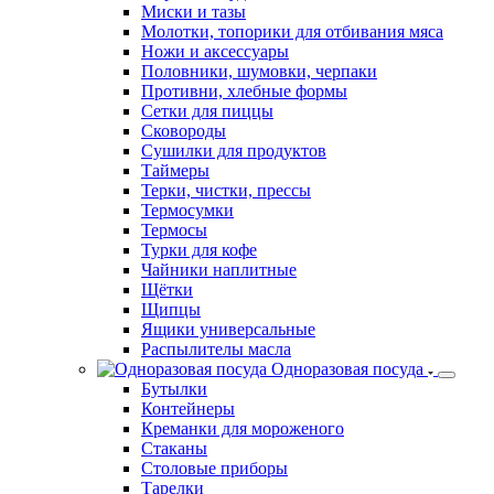
Миски и тазы
Молотки, топорики для отбивания мяса
Ножи и аксессуары
Половники, шумовки, черпаки
Противни, хлебные формы
Сетки для пиццы
Сковороды
Сушилки для продуктов
Таймеры
Терки, чистки, прессы
Термосумки
Термосы
Турки для кофе
Чайники наплитные
Щётки
Щипцы
Ящики универсальные
Распылителы масла
Одноразовая посуда
Бутылки
Контейнеры
Креманки для мороженого
Стаканы
Столовые приборы
Тарелки