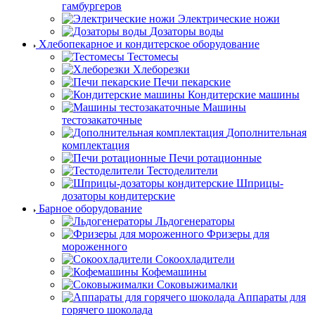
гамбургеров
Электрические ножи
Дозаторы воды
Хлебопекарное и кондитерское оборудование
Тестомесы
Хлеборезки
Печи пекарские
Кондитерские машины
Машины
тестозакаточные
Дополнительная
комплектация
Печи ротационные
Тестоделители
Шприцы-
дозаторы кондитерские
Барное оборудование
Льдогенераторы
Фризеры для
мороженного
Сокоохладители
Кофемашины
Соковыжималки
Аппараты для
горячего шоколада