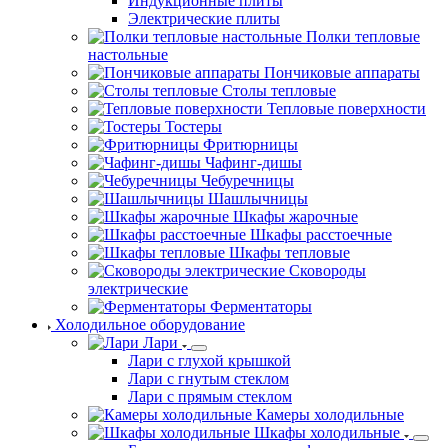
Индукционные плиты
Электрические плиты
Полки тепловые
настольные
Пончиковые аппараты
Столы тепловые
Тепловые поверхности
Тостеры
Фритюрницы
Чафинг-дишы
Чебуречницы
Шашлычницы
Шкафы жарочные
Шкафы расстоечные
Шкафы тепловые
Сковороды
электрические
Ферментаторы
Холодильное оборудование
Лари
Лари с глухой крышкой
Лари с гнутым стеклом
Лари с прямым стеклом
Камеры холодильные
Шкафы холодильные