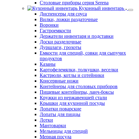
Столовые приборы серия Serena
Кухонный инвентарь
Диспенсеры для соуса
Вилки, ложки раздаточные
Воронки
Гастроемкости
Держатели инвентаря и подставки
Доски разделочные
Дуршлаги, грохоты
Емкости для специй, совки для сыпучих
продуктов
Казаны
Картофелемялки, толкушки, веселки
Кастрюли, котлы и сотейники
Консервные ножи
Контейнеры для столовых приборов
Пищевые контейнеры, ланч-боксы
Кружки из нержавеющей стали
Крышки для кухонной посуды
Лопатки поварские
Лопаты для пиццы
Лотки
Мантоварки
Мельницы для специй
Мерная посуда