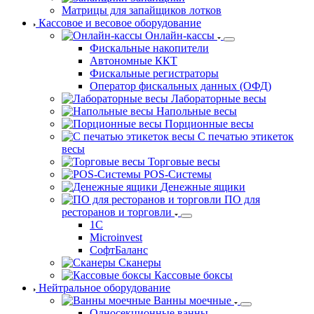
Матрицы для запайщиков лотков
Кассовое и весовое оборудование
Онлайн-кассы
Фискальные накопители
Автономные ККТ
Фискальные регистраторы
Оператор фискальных данных (ОФД)
Лабораторные весы
Напольные весы
Порционные весы
С печатью этикеток
весы
Торговые весы
POS-Системы
Денежные ящики
ПО для
ресторанов и торговли
1С
Microinvest
СофтБаланс
Сканеры
Кассовые боксы
Нейтральное оборудование
Ванны моечные
Односекционные ванны