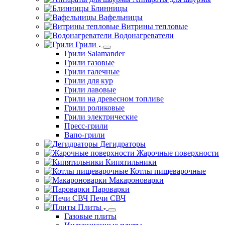
Блинницы
Вафельницы
Витрины тепловые
Водонагреватели
Грили
Грили Salamander
Грили газовые
Грили галечные
Грили для кур
Грили лавовые
Грили на древесном топливе
Грили роликовые
Грили электрические
Пресс-грили
Вапо-грили
Дегидраторы
Жарочные поверхности
Кипятильники
Котлы пищеварочные
Макароноварки
Пароварки
Печи СВЧ
Плиты
Газовые плиты