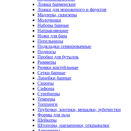
Ложки барменские
Ложки для мороженого и фруктов
Мадлеры, сквизеры
Молочники
Наборы барные
Направляющие
Ножи для бара
Пепельницы
Подкладки сервировачные
Подносы
Пробки для бутылок
Риммеры
Рюмки коктейльные
Сетки барные
Линейки барные
Сиропы
Сифоны
Стрейнеры
Темперы
Топпинги
Трубочки, зонтики, мешалки, зубочистки
Формы для льда
Шейкеры
Штопоры, нарзанники, открывалки
Ареометры