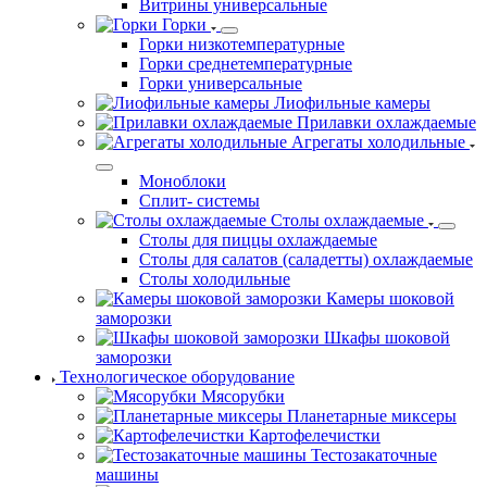
Витрины универсальные
Горки
Горки низкотемпературные
Горки среднетемпературные
Горки универсальные
Лиофильные камеры
Прилавки охлаждаемые
Агрегаты холодильные
Моноблоки
Сплит- системы
Столы охлаждаемые
Столы для пиццы охлаждаемые
Столы для салатов (саладетты) охлаждаемые
Столы холодильные
Камеры шоковой
заморозки
Шкафы шоковой
заморозки
Технологическое оборудование
Мясорубки
Планетарные миксеры
Картофелечистки
Тестозакаточные
машины