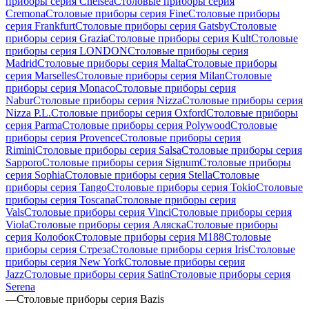
приборы серия Chelsea
Столовые приборы серия
Cremona
Столовые приборы серия Fine
Столовые приборы
серия Frankfurt
Столовые приборы серия Gatsby
Столовые
приборы серия Grazia
Столовые приборы серия Kult
Столовые
приборы серия LONDON
Столовые приборы серия
Madrid
Столовые приборы серия Malta
Столовые приборы
серия Marselles
Столовые приборы серия Milan
Столовые
приборы серия Monaco
Столовые приборы серия
Nabur
Столовые приборы серия Nizza
Столовые приборы серия
Nizza P.L.
Столовые приборы серия Oxford
Столовые приборы
серия Parma
Столовые приборы серия Polywood
Столовые
приборы серия Provence
Столовые приборы серия
Rimini
Столовые приборы серия Salsa
Столовые приборы серия
Sapporo
Столовые приборы серия Signum
Столовые приборы
серия Sophia
Столовые приборы серия Stella
Столовые
приборы серия Tango
Столовые приборы серия Tokio
Столовые
приборы серия Toscana
Столовые приборы серия
Vals
Столовые приборы серия Vinci
Столовые приборы серия
Viola
Столовые приборы серия Аляска
Столовые приборы
серия Колобок
Столовые приборы серия М188
Столовые
приборы серия Стреза
Столовые приборы серия Iris
Столовые
приборы серия New York
Столовые приборы серия
Jazz
Столовые приборы серия Satin
Столовые приборы серия
Serena
—
Столовые приборы серия Bazis