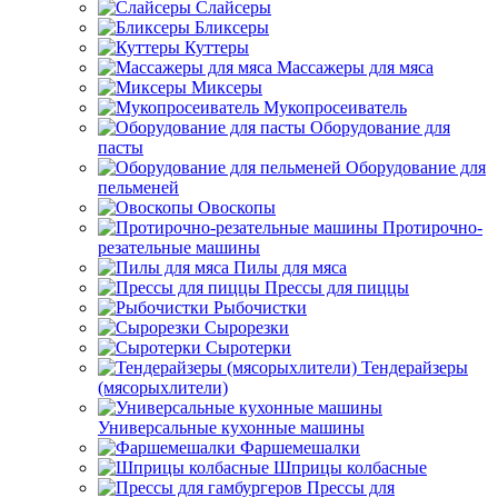
Слайсеры
Бликсеры
Куттеры
Массажеры для мяса
Миксеры
Мукопросеиватель
Оборудование для
пасты
Оборудование для
пельменей
Овоскопы
Протирочно-
резательные машины
Пилы для мяса
Прессы для пиццы
Рыбочистки
Сырорезки
Сыротерки
Тендерайзеры
(мясорыхлители)
Универсальные кухонные машины
Фаршемешалки
Шприцы колбасные
Прессы для