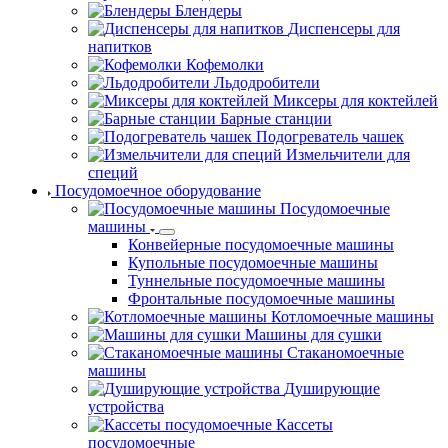
Блендеры
Диспенсеры для
напитков
Кофемолки
Льдодробители
Миксеры для коктейлей
Барные станции
Подогреватель чашек
Измельчители для
специй
Посудомоечное оборудование
Посудомоечные
машины
Конвейерные посудомоечные машины
Купольные посудомоечные машины
Туннельные посудомоечные машины
Фронтальные посудомоечные машины
Котломоечные машины
Машины для сушки
Стаканомоечные
машины
Душирующие
устройства
Кассеты
посудомоечные