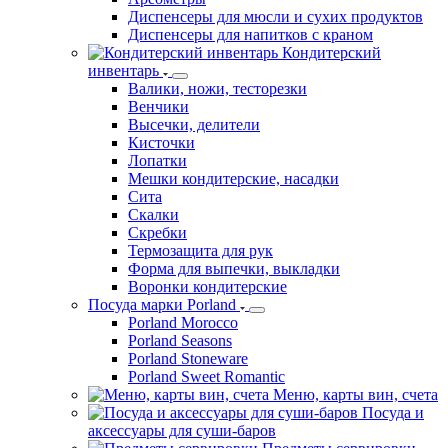
Диспенсеры для мюсли и сухих продуктов
Диспенсеры для напитков с краном
Кондитерский
инвентарь
Валики, ножи, тесторезки
Венчики
Высечки, делители
Кисточки
Лопатки
Мешки кондитерские, насадки
Сита
Скалки
Скребки
Термозащита для рук
Форма для выпечки, выкладки
Воронки кондитерские
Посуда марки Porland
Porland Morocco
Porland Seasons
Porland Stoneware
Porland Sweet Romantic
Меню, карты вин, счета
Посуда и
аксессуары для суши-баров