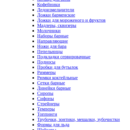
Кофейники
Ледоизмельчители
Ложки барменские
Ложки для мороженого и фруктов
Мадлеры, сквизеры
Молочники
Наборы барные
Направляющие
Ножи для бара
Пепельницы
Подкладки сервировачные
Подносы
Пробки для бутылок
Риммеры
Рюмки коктейльные
Сетки барные
Линейки барные
Сиропы
Сифоны
Стрейнеры
Темперы
Топпинги
Трубочки, зонтики, мешалки, зубочистки
Формы для льда
Шейкеры