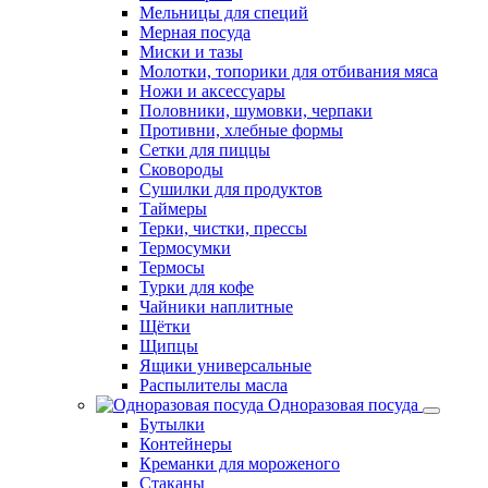
Мельницы для специй
Мерная посуда
Миски и тазы
Молотки, топорики для отбивания мяса
Ножи и аксессуары
Половники, шумовки, черпаки
Противни, хлебные формы
Сетки для пиццы
Сковороды
Сушилки для продуктов
Таймеры
Терки, чистки, прессы
Термосумки
Термосы
Турки для кофе
Чайники наплитные
Щётки
Щипцы
Ящики универсальные
Распылителы масла
Одноразовая посуда
Бутылки
Контейнеры
Креманки для мороженого
Стаканы