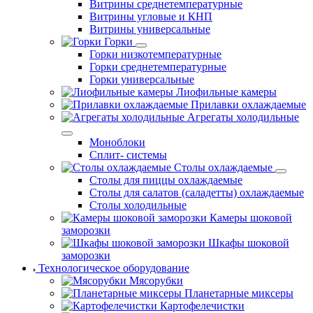
Витрины среднетемпературные
Витрины угловые и КНП
Витрины универсальные
Горки
Горки низкотемпературные
Горки среднетемпературные
Горки универсальные
Лиофильные камеры
Прилавки охлаждаемые
Агрегаты холодильные
Моноблоки
Сплит- системы
Столы охлаждаемые
Столы для пиццы охлаждаемые
Столы для салатов (саладетты) охлаждаемые
Столы холодильные
Камеры шоковой
заморозки
Шкафы шоковой
заморозки
Технологическое оборудование
Мясорубки
Планетарные миксеры
Картофелечистки