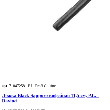
арт. 71047258 · P.L. Proff Cuisine
Ложка Black Sapporo кофейная 11,5 см, P.L. -
Davinci