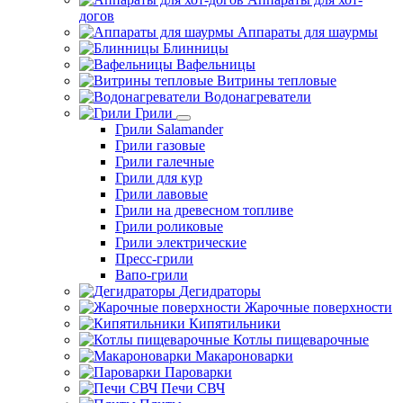
догов
Аппараты для шаурмы
Блинницы
Вафельницы
Витрины тепловые
Водонагреватели
Грили
Грили Salamander
Грили газовые
Грили галечные
Грили для кур
Грили лавовые
Грили на древесном топливе
Грили роликовые
Грили электрические
Пресс-грили
Вапо-грили
Дегидраторы
Жарочные поверхности
Кипятильники
Котлы пищеварочные
Макароноварки
Пароварки
Печи СВЧ