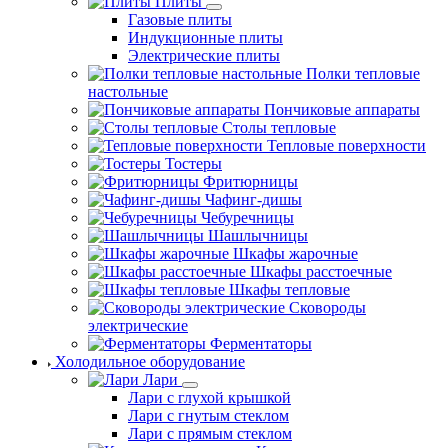
Плиты
Газовые плиты
Индукционные плиты
Электрические плиты
Полки тепловые
настольные
Пончиковые аппараты
Столы тепловые
Тепловые поверхности
Тостеры
Фритюрницы
Чафинг-дишы
Чебуречницы
Шашлычницы
Шкафы жарочные
Шкафы расстоечные
Шкафы тепловые
Сковороды
электрические
Ферментаторы
Холодильное оборудование
Лари
Лари с глухой крышкой
Лари с гнутым стеклом
Лари с прямым стеклом