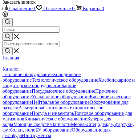
Заказать звонок
Сравнение
0
Отложенные
0
Корзина
0
Главная
—
Каталог
Тепловое оборудование
Холодильное
оборудование
Технологическое оборудование
Хлебопекарное и
кондитерское оборудование
Барное
оборудование
Посудомоечное оборудование
Прачечное
оборудование
Упаковочное оборудование
Кассовое и весовое
оборудование
Нейтральное оборудование
Оборудование для
раздачи
Альтернова
Санитарно-технологическое
оборудование
Посуда и инвентарь
Торговое оборудование для
магазинов
Климатическое оборудование
Кулеры для
воды
Моющие средства
Запчасти
Мебель
Спецодежда, фартуки,
футболки, поло
БУ оборудование
Оборудование для
фастфуда
Инструменты