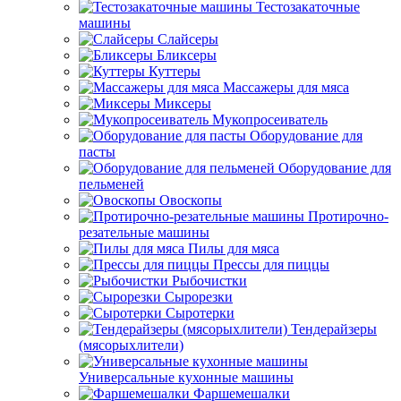
Тестозакаточные
машины
Слайсеры
Бликсеры
Куттеры
Массажеры для мяса
Миксеры
Мукопросеиватель
Оборудование для
пасты
Оборудование для
пельменей
Овоскопы
Протирочно-
резательные машины
Пилы для мяса
Прессы для пиццы
Рыбочистки
Сырорезки
Сыротерки
Тендерайзеры
(мясорыхлители)
Универсальные кухонные машины
Фаршемешалки