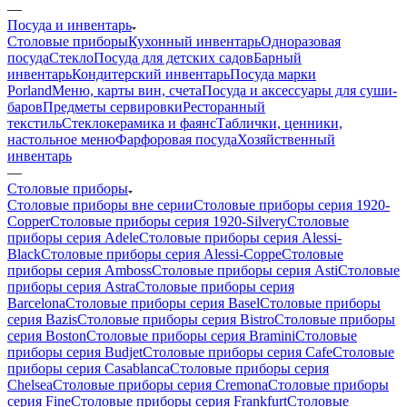
—
Посуда и инвентарь
Столовые приборы
Кухонный инвентарь
Одноразовая
посуда
Стекло
Посуда для детских садов
Барный
инвентарь
Кондитерский инвентарь
Посуда марки
Porland
Меню, карты вин, счета
Посуда и аксессуары для суши-
баров
Предметы сервировки
Ресторанный
текстиль
Стеклокерамика и фаянс
Таблички, ценники,
настольное меню
Фарфоровая посуда
Хозяйственный
инвентарь
—
Столовые приборы
Столовые приборы вне серии
Столовые приборы серия 1920-
Copper
Столовые приборы серия 1920-Silvery
Столовые
приборы серия Adele
Столовые приборы серия Alessi-
Black
Столовые приборы серия Alessi-Coppe
Столовые
приборы серия Amboss
Столовые приборы серия Asti
Столовые
приборы серия Astra
Столовые приборы серия
Barcelona
Столовые приборы серия Basel
Столовые приборы
серия Bazis
Столовые приборы серия Bistro
Столовые приборы
серия Boston
Столовые приборы серия Bramini
Столовые
приборы серия Budjet
Столовые приборы серия Cafe
Столовые
приборы серия Casablanca
Столовые приборы серия
Chelsea
Столовые приборы серия Cremona
Столовые приборы
серия Fine
Столовые приборы серия Frankfurt
Столовые