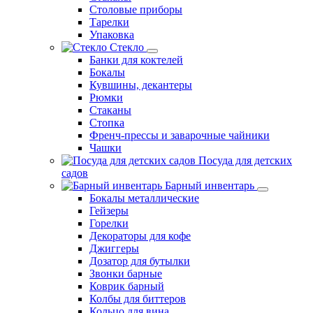
Столовые приборы
Тарелки
Упаковка
Стекло
Банки для коктелей
Бокалы
Кувшины, декантеры
Рюмки
Стаканы
Стопка
Френч-прессы и заварочные чайники
Чашки
Посуда для детских
садов
Барный инвентарь
Бокалы металлические
Гейзеры
Горелки
Декораторы для кофе
Джиггеры
Дозатор для бутылки
Звонки барные
Коврик барный
Колбы для биттеров
Кольцо для вина