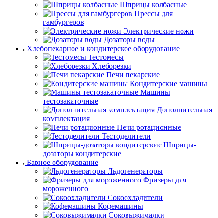
Шприцы колбасные
Прессы для
гамбургеров
Электрические ножи
Дозаторы воды
Хлебопекарное и кондитерское оборудование
Тестомесы
Хлеборезки
Печи пекарские
Кондитерские машины
Машины
тестозакаточные
Дополнительная
комплектация
Печи ротационные
Тестоделители
Шприцы-
дозаторы кондитерские
Барное оборудование
Льдогенераторы
Фризеры для
мороженного
Сокоохладители
Кофемашины
Соковыжималки