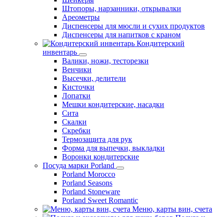
Штопоры, нарзанники, открывалки
Ареометры
Диспенсеры для мюсли и сухих продуктов
Диспенсеры для напитков с краном
Кондитерский
инвентарь
Валики, ножи, тесторезки
Венчики
Высечки, делители
Кисточки
Лопатки
Мешки кондитерские, насадки
Сита
Скалки
Скребки
Термозащита для рук
Форма для выпечки, выкладки
Воронки кондитерские
Посуда марки Porland
Porland Morocco
Porland Seasons
Porland Stoneware
Porland Sweet Romantic
Меню, карты вин, счета