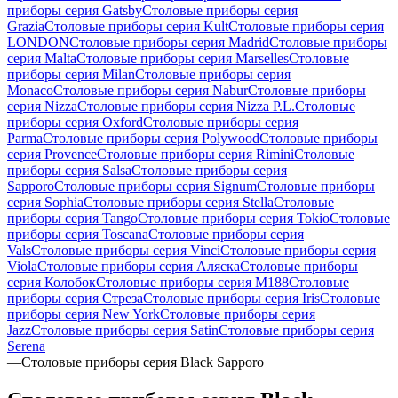
приборы серия Gatsby
Столовые приборы серия
Grazia
Столовые приборы серия Kult
Столовые приборы серия
LONDON
Столовые приборы серия Madrid
Столовые приборы
серия Malta
Столовые приборы серия Marselles
Столовые
приборы серия Milan
Столовые приборы серия
Monaco
Столовые приборы серия Nabur
Столовые приборы
серия Nizza
Столовые приборы серия Nizza P.L.
Столовые
приборы серия Oxford
Столовые приборы серия
Parma
Столовые приборы серия Polywood
Столовые приборы
серия Provence
Столовые приборы серия Rimini
Столовые
приборы серия Salsa
Столовые приборы серия
Sapporo
Столовые приборы серия Signum
Столовые приборы
серия Sophia
Столовые приборы серия Stella
Столовые
приборы серия Tango
Столовые приборы серия Tokio
Столовые
приборы серия Toscana
Столовые приборы серия
Vals
Столовые приборы серия Vinci
Столовые приборы серия
Viola
Столовые приборы серия Аляска
Столовые приборы
серия Колобок
Столовые приборы серия М188
Столовые
приборы серия Стреза
Столовые приборы серия Iris
Столовые
приборы серия New York
Столовые приборы серия
Jazz
Столовые приборы серия Satin
Столовые приборы серия
Serena
—
Столовые приборы серия Black Sapporo