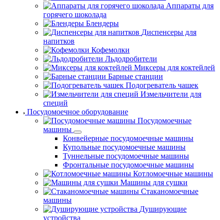
Аппараты для
горячего шоколада
Блендеры
Диспенсеры для
напитков
Кофемолки
Льдодробители
Миксеры для коктейлей
Барные станции
Подогреватель чашек
Измельчители для
специй
Посудомоечное оборудование
Посудомоечные
машины
Конвейерные посудомоечные машины
Купольные посудомоечные машины
Туннельные посудомоечные машины
Фронтальные посудомоечные машины
Котломоечные машины
Машины для сушки
Стаканомоечные
машины
Душирующие
устройства