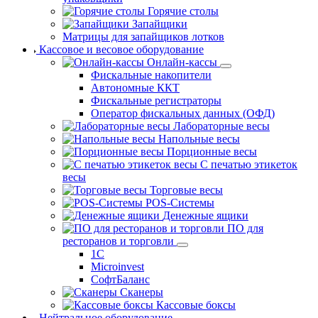
Горячие столы
Запайщики
Матрицы для запайщиков лотков
Кассовое и весовое оборудование
Онлайн-кассы
Фискальные накопители
Автономные ККТ
Фискальные регистраторы
Оператор фискальных данных (ОФД)
Лабораторные весы
Напольные весы
Порционные весы
С печатью этикеток
весы
Торговые весы
POS-Системы
Денежные ящики
ПО для
ресторанов и торговли
1С
Microinvest
СофтБаланс
Сканеры
Кассовые боксы
Нейтральное оборудование