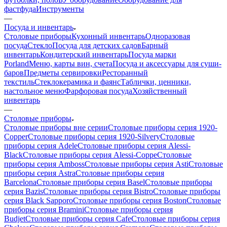
фастфуда
Инструменты
—
Посуда и инвентарь
Столовые приборы
Кухонный инвентарь
Одноразовая
посуда
Стекло
Посуда для детских садов
Барный
инвентарь
Кондитерский инвентарь
Посуда марки
Porland
Меню, карты вин, счета
Посуда и аксессуары для суши-
баров
Предметы сервировки
Ресторанный
текстиль
Стеклокерамика и фаянс
Таблички, ценники,
настольное меню
Фарфоровая посуда
Хозяйственный
инвентарь
—
Столовые приборы
Столовые приборы вне серии
Столовые приборы серия 1920-
Copper
Столовые приборы серия 1920-Silvery
Столовые
приборы серия Adele
Столовые приборы серия Alessi-
Black
Столовые приборы серия Alessi-Coppe
Столовые
приборы серия Amboss
Столовые приборы серия Asti
Столовые
приборы серия Astra
Столовые приборы серия
Barcelona
Столовые приборы серия Basel
Столовые приборы
серия Bazis
Столовые приборы серия Bistro
Столовые приборы
серия Black Sapporo
Столовые приборы серия Boston
Столовые
приборы серия Bramini
Столовые приборы серия
Budjet
Столовые приборы серия Cafe
Столовые приборы серия