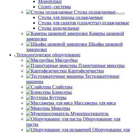
Моноблоки
Сплит- системы
Столы охлаждаемые
Столы для пиццы охлаждаемые
Столы для салатов (саладетты) охлаждаемые
Столы холодильные
Камеры шоковой
заморозки
Шкафы шоковой
заморозки
Технологическое оборудование
Мясорубки
Планетарные миксеры
Картофелечистки
Тестозакаточные
машины
Слайсеры
Бликсеры
Куттеры
Массажеры для мяса
Миксеры
Мукопросеиватель
Оборудование для
пасты
Оборудование для