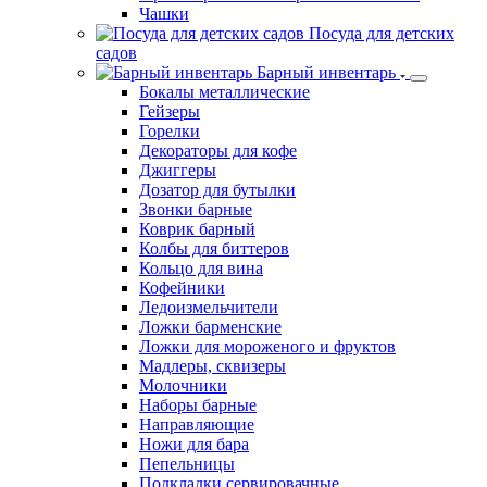
Чашки
Посуда для детских
садов
Барный инвентарь
Бокалы металлические
Гейзеры
Горелки
Декораторы для кофе
Джиггеры
Дозатор для бутылки
Звонки барные
Коврик барный
Колбы для биттеров
Кольцо для вина
Кофейники
Ледоизмельчители
Ложки барменские
Ложки для мороженого и фруктов
Мадлеры, сквизеры
Молочники
Наборы барные
Направляющие
Ножи для бара
Пепельницы
Подкладки сервировачные