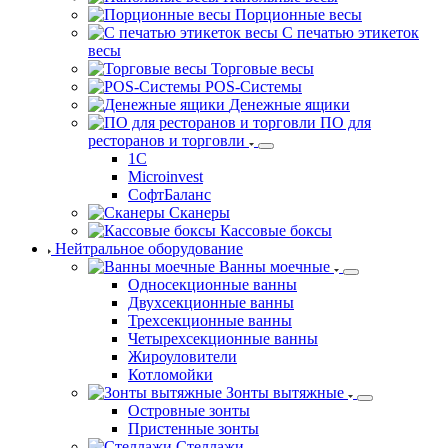
Порционные весы
С печатью этикеток
весы
Торговые весы
POS-Системы
Денежные ящики
ПО для
ресторанов и торговли
1С
Microinvest
СофтБаланс
Сканеры
Кассовые боксы
Нейтральное оборудование
Ванны моечные
Односекционные ванны
Двухсекционные ванны
Трехсекционные ванны
Четырехсекционные ванны
Жироуловители
Котломойки
Зонты вытяжные
Островные зонты
Пристенные зонты
Стеллажи