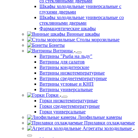
со стеклянными дверьми
Шкафы холодильные универсальные с
глухими дверьми
Шкафы холодильные универсальные со
стеклянными дверьми
Фармацевтические шкафы
Винные шкафы
Столы морозильные
Бонеты
Витрины
Витрины "Рыба на льду"
Витрины для салатов
Витрины кондитерские
Витрины низкотемпературные
Витрины среднетемпературные
Витрины угловые и КНП
Витрины универсальные
Горки
Горки низкотемпературные
Горки среднетемпературные
Горки универсальные
Лиофильные камеры
Прилавки охлаждаемые
Агрегаты холодильные