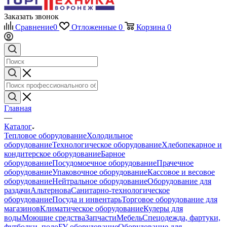
Заказать звонок
Сравнение
0
Отложенные
0
Корзина
0
Главная
—
Каталог
Тепловое оборудование
Холодильное
оборудование
Технологическое оборудование
Хлебопекарное и
кондитерское оборудование
Барное
оборудование
Посудомоечное оборудование
Прачечное
оборудование
Упаковочное оборудование
Кассовое и весовое
оборудование
Нейтральное оборудование
Оборудование для
раздачи
Альтернова
Санитарно-технологическое
оборудование
Посуда и инвентарь
Торговое оборудование для
магазинов
Климатическое оборудование
Кулеры для
воды
Моющие средства
Запчасти
Мебель
Спецодежда, фартуки,
футболки, поло
БУ оборудование
Оборудование для