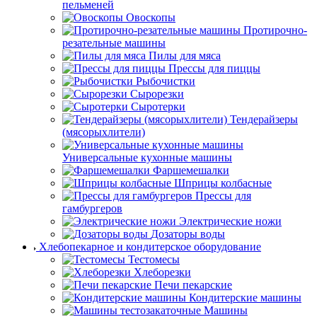
пельменей
Овоскопы
Протирочно-
резательные машины
Пилы для мяса
Прессы для пиццы
Рыбочистки
Сырорезки
Сыротерки
Тендерайзеры
(мясорыхлители)
Универсальные кухонные машины
Фаршемешалки
Шприцы колбасные
Прессы для
гамбургеров
Электрические ножи
Дозаторы воды
Хлебопекарное и кондитерское оборудование
Тестомесы
Хлеборезки
Печи пекарские
Кондитерские машины
Машины