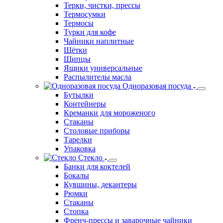
Терки, чистки, прессы
Термосумки
Термосы
Турки для кофе
Чайники наплитные
Щётки
Щипцы
Ящики универсальные
Распылителы масла
Одноразовая посуда
Бутылки
Контейнеры
Креманки для мороженого
Стаканы
Столовые приборы
Тарелки
Упаковка
Стекло
Банки для коктелей
Бокалы
Кувшины, декантеры
Рюмки
Стаканы
Стопка
Френч-прессы и заварочные чайники