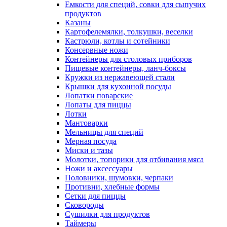
Емкости для специй, совки для сыпучих
продуктов
Казаны
Картофелемялки, толкушки, веселки
Кастрюли, котлы и сотейники
Консервные ножи
Контейнеры для столовых приборов
Пищевые контейнеры, ланч-боксы
Кружки из нержавеющей стали
Крышки для кухонной посуды
Лопатки поварские
Лопаты для пиццы
Лотки
Мантоварки
Мельницы для специй
Мерная посуда
Миски и тазы
Молотки, топорики для отбивания мяса
Ножи и аксессуары
Половники, шумовки, черпаки
Противни, хлебные формы
Сетки для пиццы
Сковороды
Сушилки для продуктов
Таймеры