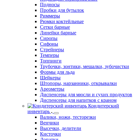
Подносы
Пробки для бутылок
Риммеры
Рюмки коктейльные
Сетки барные
Линейки барные
Сиропы
Сифоны
Стрейнеры
Темперы
Топпинги
Трубочки, зонтики, мешалки, зубочистки
Формы для льда
Шейкеры
Штопоры, нарзанники, открывалки
Ареометры
Диспенсеры для мюсли и сухих продуктов
Диспенсеры для напитков с краном
Кондитерский
инвентарь
Валики, ножи, тесторезки
Венчики
Высечки, делители
Кисточки
Лопатки