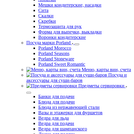
Мешки кондитерские, насадки
Сита
Скалки
Скребки
Термозащита для рук
Форма для выпечки, выкладки
Воронки кондитерские
Посуда марки Porland
Porland Morocco
Porland Seasons
Porland Stoneware
Porland Sweet Romantic
Меню, карты вин, счета
Посуда и
аксессуары для суши-баров
Предметы сервировки
Банки для подачи
Блюда для подачи
Блюда из нержавеющей стали
Вазы и этажерки для фуршетов
Ведра для льда
Ведра для подачи
Ведра для шампанского