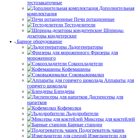
тестозакаточные
Дополнительная
комплектация
Печи ротационные
Тестоделители
Шприцы-
дозаторы кондитерские
Барное оборудование
Льдогенераторы
Фризеры для
мороженного
Сокоохладители
Кофемашины
Соковыжималки
Аппараты для
горячего шоколада
Блендеры
Диспенсеры для
напитков
Кофемолки
Льдодробители
Миксеры для коктейлей
Барные станции
Подогреватель чашек
Измельчители для