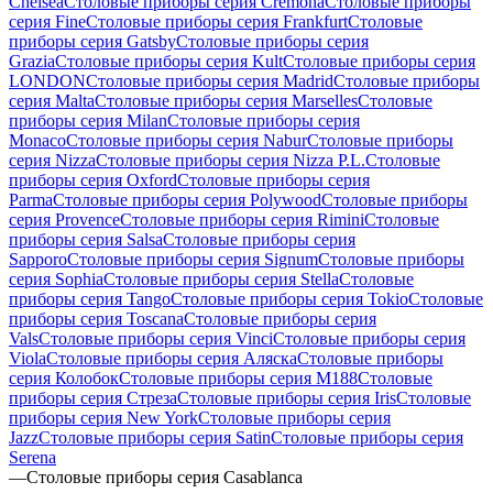
Chelsea
Столовые приборы серия Cremona
Столовые приборы
серия Fine
Столовые приборы серия Frankfurt
Столовые
приборы серия Gatsby
Столовые приборы серия
Grazia
Столовые приборы серия Kult
Столовые приборы серия
LONDON
Столовые приборы серия Madrid
Столовые приборы
серия Malta
Столовые приборы серия Marselles
Столовые
приборы серия Milan
Столовые приборы серия
Monaco
Столовые приборы серия Nabur
Столовые приборы
серия Nizza
Столовые приборы серия Nizza P.L.
Столовые
приборы серия Oxford
Столовые приборы серия
Parma
Столовые приборы серия Polywood
Столовые приборы
серия Provence
Столовые приборы серия Rimini
Столовые
приборы серия Salsa
Столовые приборы серия
Sapporo
Столовые приборы серия Signum
Столовые приборы
серия Sophia
Столовые приборы серия Stella
Столовые
приборы серия Tango
Столовые приборы серия Tokio
Столовые
приборы серия Toscana
Столовые приборы серия
Vals
Столовые приборы серия Vinci
Столовые приборы серия
Viola
Столовые приборы серия Аляска
Столовые приборы
серия Колобок
Столовые приборы серия М188
Столовые
приборы серия Стреза
Столовые приборы серия Iris
Столовые
приборы серия New York
Столовые приборы серия
Jazz
Столовые приборы серия Satin
Столовые приборы серия
Serena
—
Столовые приборы серия Casablanca