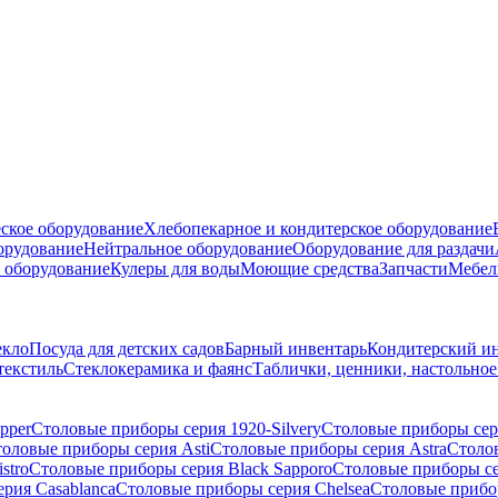
ское оборудование
Хлебопекарное и кондитерское оборудование
борудование
Нейтральное оборудование
Оборудование для раздачи
 оборудование
Кулеры для воды
Моющие средства
Запчасти
Мебел
екло
Посуда для детских садов
Барный инвентарь
Кондитерский и
текстиль
Стеклокерамика и фаянс
Таблички, ценники, настольно
pper
Столовые приборы серия 1920-Silvery
Столовые приборы сер
оловые приборы серия Asti
Столовые приборы серия Astra
Столов
stro
Столовые приборы серия Black Sapporo
Столовые приборы се
рия Casablanca
Столовые приборы серия Chelsea
Столовые прибо