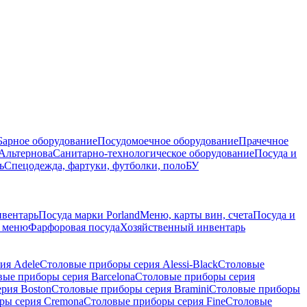
Барное оборудование
Посудомоечное оборудование
Прачечное
Альтернова
Санитарно-технологическое оборудование
Посуда и
ь
Спецодежда, фартуки, футболки, поло
БУ
нвентарь
Посуда марки Porland
Меню, карты вин, счета
Посуда и
е меню
Фарфоровая посуда
Хозяйственный инвентарь
ия Adele
Столовые приборы серия Alessi-Black
Столовые
ые приборы серия Barcelona
Столовые приборы серия
рия Boston
Столовые приборы серия Bramini
Столовые приборы
ры серия Cremona
Столовые приборы серия Fine
Столовые