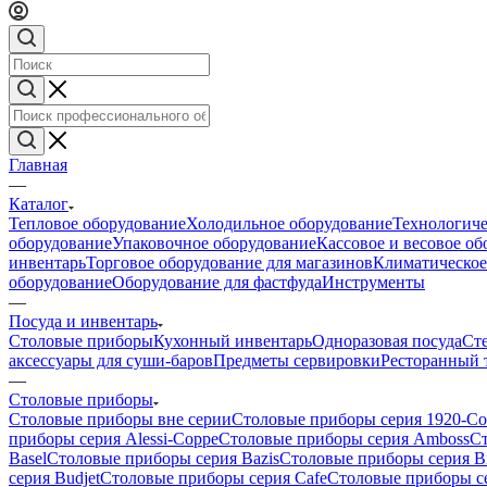
Главная
—
Каталог
Тепловое оборудование
Холодильное оборудование
Технологиче
оборудование
Упаковочное оборудование
Кассовое и весовое о
инвентарь
Торговое оборудование для магазинов
Климатическое
оборудование
Оборудование для фастфуда
Инструменты
—
Посуда и инвентарь
Столовые приборы
Кухонный инвентарь
Одноразовая посуда
Ст
аксессуары для суши-баров
Предметы сервировки
Ресторанный 
—
Столовые приборы
Столовые приборы вне серии
Столовые приборы серия 1920-Co
приборы серия Alessi-Coppe
Столовые приборы серия Amboss
Ст
Basel
Столовые приборы серия Bazis
Столовые приборы серия Bi
серия Budjet
Столовые приборы серия Cafe
Столовые приборы се