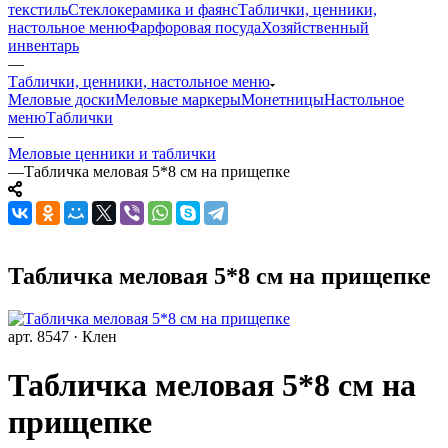
текстиль
Стеклокерамика и фаянс
Таблички, ценники,
настольное меню
Фарфоровая посуда
Хозяйственный
инвентарь
—
Таблички, ценники, настольное меню
Меловые доски
Меловые маркеры
Монетницы
Настольное
меню
Таблички
—
Меловые ценники и таблички
—
Табличка меловая 5*8 см на прищепке
Табличка меловая 5*8 см на прищепке
арт. 8547 · Клен
Табличка меловая 5*8 см на
прищепке