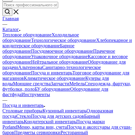
Главная
—
Каталог
Тепловое оборудование
Холодильное
оборудование
Технологическое оборудование
Хлебопекарное и
кондитерское оборудование
Барное
оборудование
Посудомоечное оборудование
Прачечное
оборудование
Упаковочное оборудование
Кассовое и весовое
оборудование
Нейтральное оборудование
Оборудование для
раздачи
Альтернова
Санитарно-технологическое
оборудование
Посуда и инвентарь
Торговое оборудование для
магазинов
Климатическое оборудование
Кулеры для
воды
Моющие средства
Запчасти
Мебель
Спецодежда, фартуки,
футболки, поло
БУ оборудование
Оборудование для
фастфуда
Инструменты
—
Посуда и инвентарь
Столовые приборы
Кухонный инвентарь
Одноразовая
посуда
Стекло
Посуда для детских садов
Барный
инвентарь
Кондитерский инвентарь
Посуда марки
Porland
Меню, карты вин, счета
Посуда и аксессуары для суши-
баров
Предметы сервировки
Ресторанный