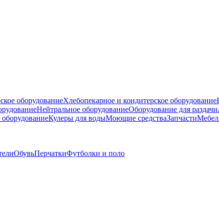
ское оборудование
Хлебопекарное и кондитерское оборудование
борудование
Нейтральное оборудование
Оборудование для раздачи
 оборудование
Кулеры для воды
Моющие средства
Запчасти
Мебел
тели
Обувь
Перчатки
Футболки и поло