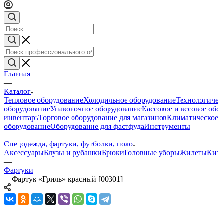
Главная
—
Каталог
Тепловое оборудование
Холодильное оборудование
Технологиче
оборудование
Упаковочное оборудование
Кассовое и весовое о
инвентарь
Торговое оборудование для магазинов
Климатическое
оборудование
Оборудование для фастфуда
Инструменты
—
Спецодежда, фартуки, футболки, поло
Аксессуары
Блузы и рубашки
Брюки
Головные уборы
Жилеты
Ки
—
Фартуки
—
Фартук «Гриль» красный [00301]