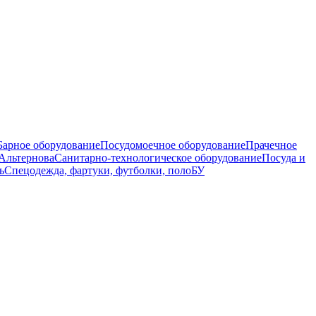
Барное оборудование
Посудомоечное оборудование
Прачечное
Альтернова
Санитарно-технологическое оборудование
Посуда и
ь
Спецодежда, фартуки, футболки, поло
БУ