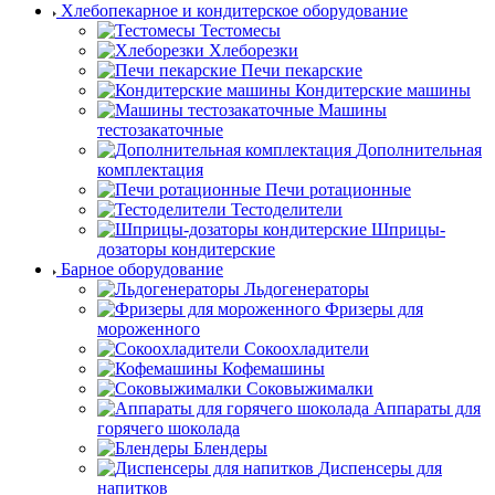
Хлебопекарное и кондитерское оборудование
Тестомесы
Хлеборезки
Печи пекарские
Кондитерские машины
Машины
тестозакаточные
Дополнительная
комплектация
Печи ротационные
Тестоделители
Шприцы-
дозаторы кондитерские
Барное оборудование
Льдогенераторы
Фризеры для
мороженного
Сокоохладители
Кофемашины
Соковыжималки
Аппараты для
горячего шоколада
Блендеры
Диспенсеры для
напитков