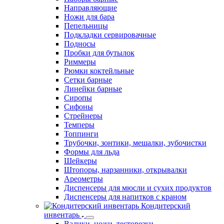
Молочники
Наборы барные
Направляющие
Ножи для бара
Пепельницы
Подкладки сервировачные
Подносы
Пробки для бутылок
Риммеры
Рюмки коктейльные
Сетки барные
Линейки барные
Сиропы
Сифоны
Стрейнеры
Темперы
Топпинги
Трубочки, зонтики, мешалки, зубочистки
Формы для льда
Шейкеры
Штопоры, нарзанники, открывалки
Ареометры
Диспенсеры для мюсли и сухих продуктов
Диспенсеры для напитков с краном
Кондитерский