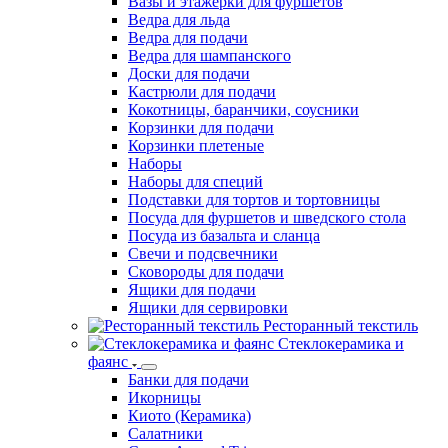
Блюда для подачи
Блюда из нержавеющей стали
Вазы и этажерки для фуршетов
Ведра для льда
Ведра для подачи
Ведра для шампанского
Доски для подачи
Кастрюли для подачи
Кокотницы, баранчики, соусники
Корзинки для подачи
Корзинки плетеные
Наборы
Наборы для специй
Подставки для тортов и тортовницы
Посуда для фуршетов и шведского стола
Посуда из базальта и сланца
Свечи и подсвечники
Сковороды для подачи
Ящики для подачи
Ящики для сервировки
Ресторанный текстиль
Стеклокерамика и
фаянс
Банки для подачи
Икорницы