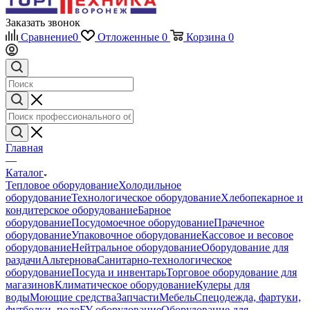
Заказать звонок
Сравнение
0
Отложенные
0
Корзина
0
Главная
—
Каталог
Тепловое оборудование
Холодильное
оборудование
Технологическое оборудование
Хлебопекарное и
кондитерское оборудование
Барное
оборудование
Посудомоечное оборудование
Прачечное
оборудование
Упаковочное оборудование
Кассовое и весовое
оборудование
Нейтральное оборудование
Оборудование для
раздачи
Альтернова
Санитарно-технологическое
оборудование
Посуда и инвентарь
Торговое оборудование для
магазинов
Климатическое оборудование
Кулеры для
воды
Моющие средства
Запчасти
Мебель
Спецодежда, фартуки,
футболки, поло
БУ оборудование
Оборудование для