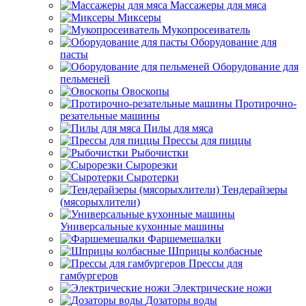
Массажеры для мяса
Миксеры
Мукопросеиватель
Оборудование для
пасты
Оборудование для
пельменей
Овоскопы
Протирочно-
резательные машины
Пилы для мяса
Прессы для пиццы
Рыбочистки
Сырорезки
Сыротерки
Тендерайзеры
(мясорыхлители)
Универсальные кухонные машины
Фаршемешалки
Шприцы колбасные
Прессы для
гамбургеров
Электрические ножи
Дозаторы воды