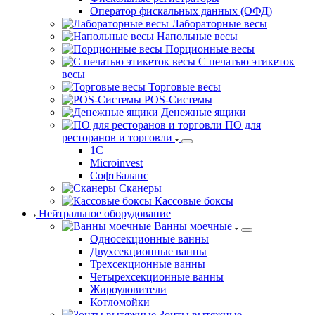
Фискальные накопители
Автономные ККТ
Фискальные регистраторы
Оператор фискальных данных (ОФД)
Лабораторные весы
Напольные весы
Порционные весы
С печатью этикеток весы
Торговые весы
POS-Системы
Денежные ящики
ПО для
ресторанов и торговли
1С
Microinvest
СофтБаланс
Сканеры
Кассовые боксы
Нейтральное оборудование
Ванны моечные
Односекционные ванны
Двухсекционные ванны
Трехсекционные ванны
Четырехсекционные ванны
Жироуловители