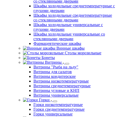
со стеклянными дверьми
Шкафы холодильные среднетемпературные с
глухими дверьми
Шкафы холодильные среднетемпературные
со стеклянными дверьми
Шкафы холодильные универсальные с
глухими дверьми
Шкафы холодильные универсальные со
стеклянными дверьми
Фармацевтические шкафы
Винные шкафы
Столы морозильные
Бонеты
Витрины
Витрины "Рыба на льду"
Витрины для салатов
Витрины кондитерские
Витрины низкотемпературные
Витрины среднетемпературные
Витрины угловые и КНП
Витрины универсальные
Горки
Горки низкотемпературные
Горки среднетемпературные
Горки универсальные