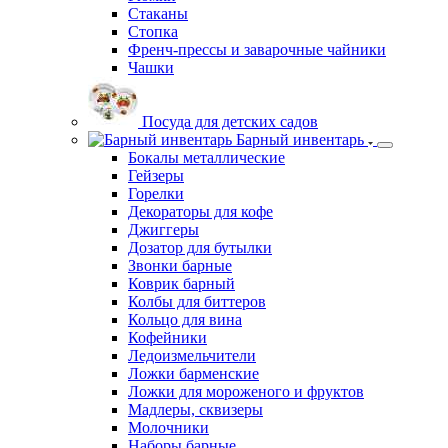
Кувшины, декантеры
Рюмки
Стаканы
Стопка
Френч-прессы и заварочные чайники
Чашки
Посуда для детских садов
Барный инвентарь
Бокалы металлические
Гейзеры
Горелки
Декораторы для кофе
Джиггеры
Дозатор для бутылки
Звонки барные
Коврик барный
Колбы для биттеров
Кольцо для вина
Кофейники
Ледоизмельчители
Ложки барменские
Ложки для мороженого и фруктов
Мадлеры, сквизеры