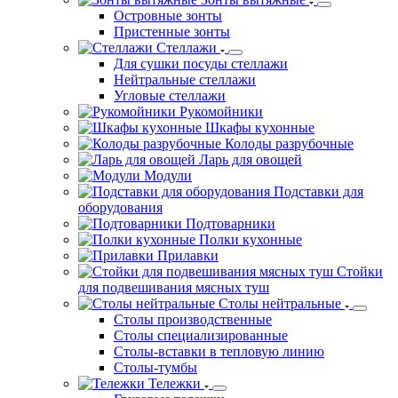
Котломойки
Зонты вытяжные
Островные зонты
Пристенные зонты
Стеллажи
Для сушки посуды стеллажи
Нейтральные стеллажи
Угловые стеллажи
Рукомойники
Шкафы кухонные
Колоды разрубочные
Ларь для овощей
Модули
Подставки для
оборудования
Подтоварники
Полки кухонные
Прилавки
Стойки
для подвешивания мясных туш
Столы нейтральные
Столы производственные
Столы специализированные
Столы-вставки в тепловую линию