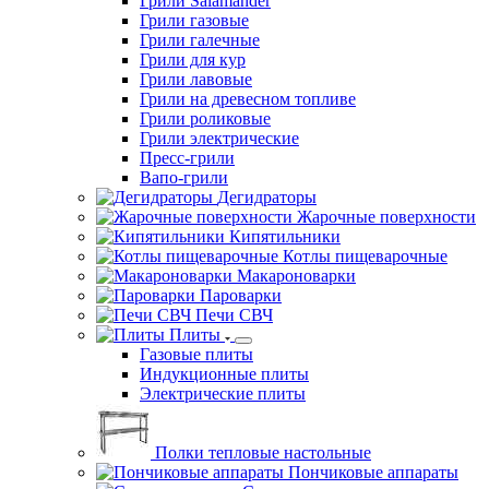
Грили Salamander
Грили газовые
Грили галечные
Грили для кур
Грили лавовые
Грили на древесном топливе
Грили роликовые
Грили электрические
Пресс-грили
Вапо-грили
Дегидраторы
Жарочные поверхности
Кипятильники
Котлы пищеварочные
Макароноварки
Пароварки
Печи СВЧ
Плиты
Газовые плиты
Индукционные плиты
Электрические плиты
Полки тепловые настольные
Пончиковые аппараты