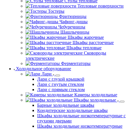
Столы тепловые
Тепловые поверхности
Тостеры
Фритюрницы
Чафинг-дишы
Чебуречницы
Шашлычницы
Шкафы жарочные
Шкафы расстоечные
Шкафы тепловые
Сковороды
электрические
Ферментаторы
Холодильное оборудование
Лари
Лари с глухой крышкой
Лари с гнутым стеклом
Лари с прямым стеклом
Камеры холодильные
Шкафы холодильные
Барные холодильные шкафы
Кондитерские холодильные шкафы
Шкафы холодильные низкотемпературные с
глухими дверьми
Шкафы холодильные низкотемпературные