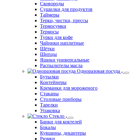
Противни, хлебные формы
Сетки для пиццы
Сковороды
Сушилки для продуктов
Таймеры
Терки, чистки, прессы
Термосумки
Термосы
Турки для кофе
Чайники наплитные
Щётки
Щипцы
Ящики универсальные
Распылителы масла
Одноразовая посуда
Бутылки
Контейнеры
Креманки для мороженого
Стаканы
Столовые приборы
Тарелки
Упаковка
Стекло
Банки для коктелей
Бокалы