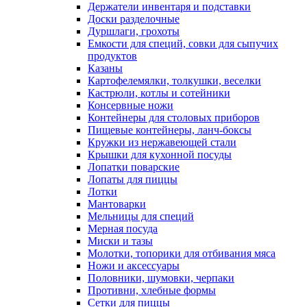
Воронки
Гастроемкости
Держатели инвентаря и подставки
Доски разделочные
Дуршлаги, грохоты
Емкости для специй, совки для сыпучих
продуктов
Казаны
Картофелемялки, толкушки, веселки
Кастрюли, котлы и сотейники
Консервные ножи
Контейнеры для столовых приборов
Пищевые контейнеры, ланч-боксы
Кружки из нержавеющей стали
Крышки для кухонной посуды
Лопатки поварские
Лопаты для пиццы
Лотки
Мантоварки
Мельницы для специй
Мерная посуда
Миски и тазы
Молотки, топорики для отбивания мяса
Ножи и аксессуары
Половники, шумовки, черпаки