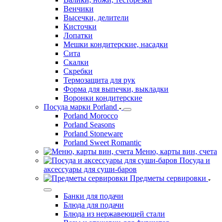
инвентарь
Валики, ножи, тесторезки
Венчики
Высечки, делители
Кисточки
Лопатки
Мешки кондитерские, насадки
Сита
Скалки
Скребки
Термозащита для рук
Форма для выпечки, выкладки
Воронки кондитерские
Посуда марки Porland
Porland Morocco
Porland Seasons
Porland Stoneware
Porland Sweet Romantic
Меню, карты вин, счета
Посуда и
аксессуары для суши-баров
Предметы сервировки
Банки для подачи