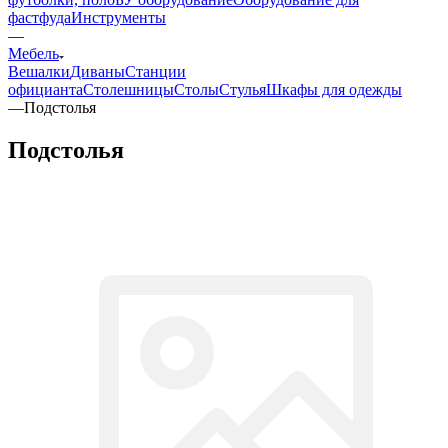
фастфуда
Инструменты
—
Мебель
Вешалки
Диваны
Станции
официанта
Столешницы
Столы
Стулья
Шкафы для одежды
—
Подстолья
Подстолья