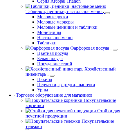
Киото (Керамика)
Салатники
Серия Arcopal Trianon
Таблички, ценники, настольное меню
Меловые доски
Меловые маркеры
Меловые ценники и таблички
Монетницы
Настольное меню
Таблички
Фарфоровая посуда
Цветная посуда
Белая посуда
Посуда вне серий
Хозяйственный
инвентарь
Пакеты
Перчатки, фартуки, шапочки
Урны
Торговое оборудование для магазинов
Покупательские
корзинки
Стойки для
печатной продукции