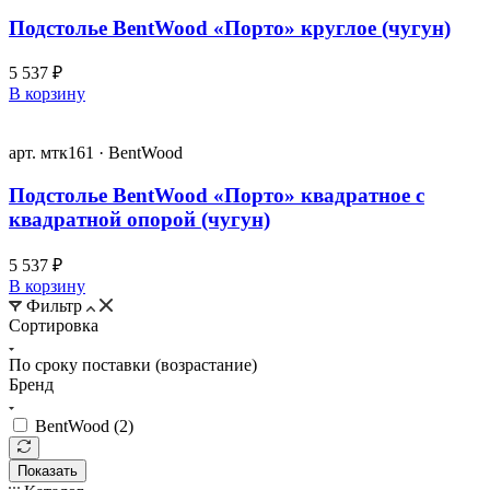
Подстолье BentWood «Порто» круглое (чугун)
5 537 ₽
В корзину
арт. мтк161 · BentWood
Подстолье BentWood «Порто» квадратное с
квадратной опорой (чугун)
5 537 ₽
В корзину
Фильтр
Сортировка
По сроку поставки (возрастание)
Бренд
BentWood (
2
)
Показать