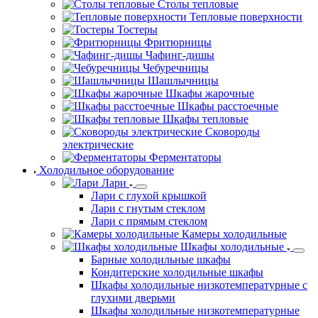
Столы тепловые
Тепловые поверхности
Тостеры
Фритюрницы
Чафинг-дишы
Чебуречницы
Шашлычницы
Шкафы жарочные
Шкафы расстоечные
Шкафы тепловые
Сковороды
электрические
Ферментаторы
Холодильное оборудование
Лари
Лари с глухой крышкой
Лари с гнутым стеклом
Лари с прямым стеклом
Камеры холодильные
Шкафы холодильные
Барные холодильные шкафы
Кондитерские холодильные шкафы
Шкафы холодильные низкотемпературные с
глухими дверьми
Шкафы холодильные низкотемпературные