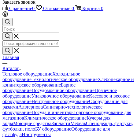
Заказать звонок
Сравнение
0
Отложенные
0
Корзина
0
Главная
—
Каталог
Тепловое оборудование
Холодильное
оборудование
Технологическое оборудование
Хлебопекарное и
кондитерское оборудование
Барное
оборудование
Посудомоечное оборудование
Прачечное
оборудование
Упаковочное оборудование
Кассовое и весовое
оборудование
Нейтральное оборудование
Оборудование для
раздачи
Альтернова
Санитарно-технологическое
оборудование
Посуда и инвентарь
Торговое оборудование для
магазинов
Климатическое оборудование
Кулеры для
воды
Моющие средства
Запчасти
Мебель
Спецодежда, фартуки,
футболки, поло
БУ оборудование
Оборудование для
фастфуда
Инструменты