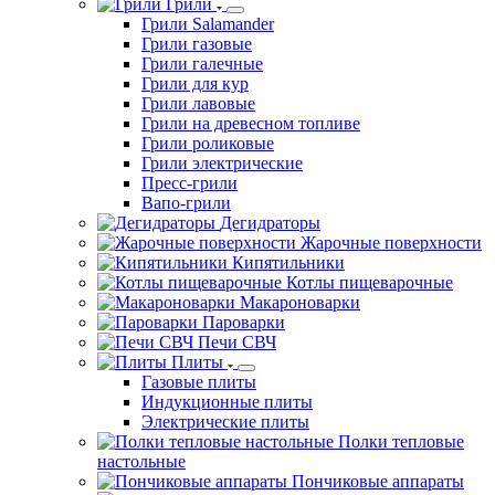
Грили
Грили Salamander
Грили газовые
Грили галечные
Грили для кур
Грили лавовые
Грили на древесном топливе
Грили роликовые
Грили электрические
Пресс-грили
Вапо-грили
Дегидраторы
Жарочные поверхности
Кипятильники
Котлы пищеварочные
Макароноварки
Пароварки
Печи СВЧ
Плиты
Газовые плиты
Индукционные плиты
Электрические плиты
Полки тепловые
настольные
Пончиковые аппараты