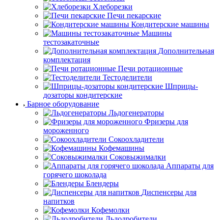
Хлеборезки
Печи пекарские
Кондитерские машины
Машины
тестозакаточные
Дополнительная
комплектация
Печи ротационные
Тестоделители
Шприцы-
дозаторы кондитерские
Барное оборудование
Льдогенераторы
Фризеры для
мороженного
Сокоохладители
Кофемашины
Соковыжималки
Аппараты для
горячего шоколада
Блендеры
Диспенсеры для
напитков
Кофемолки
Льдодробители