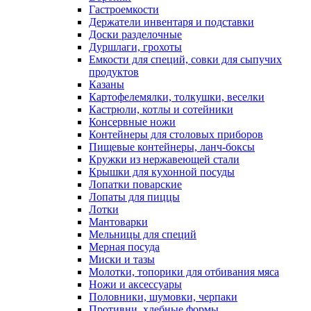
Гастроемкости
Держатели инвентаря и подставки
Доски разделочные
Дуршлаги, грохоты
Емкости для специй, совки для сыпучих
продуктов
Казаны
Картофелемялки, толкушки, веселки
Кастрюли, котлы и сотейники
Консервные ножи
Контейнеры для столовых приборов
Пищевые контейнеры, ланч-боксы
Кружки из нержавеющей стали
Крышки для кухонной посуды
Лопатки поварские
Лопаты для пиццы
Лотки
Мантоварки
Мельницы для специй
Мерная посуда
Миски и тазы
Молотки, топорики для отбивания мяса
Ножи и аксессуары
Половники, шумовки, черпаки
Противни, хлебные формы