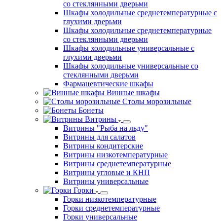
со стеклянными дверьми
Шкафы холодильные среднетемпературные с
глухими дверьми
Шкафы холодильные среднетемпературные
со стеклянными дверьми
Шкафы холодильные универсальные с
глухими дверьми
Шкафы холодильные универсальные со
стеклянными дверьми
Фармацевтические шкафы
Винные шкафы
Столы морозильные
Бонеты
Витрины
Витрины "Рыба на льду"
Витрины для салатов
Витрины кондитерские
Витрины низкотемпературные
Витрины среднетемпературные
Витрины угловые и КНП
Витрины универсальные
Горки
Горки низкотемпературные
Горки среднетемпературные
Горки универсальные