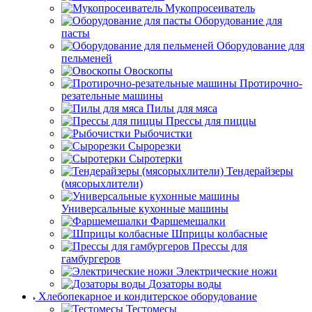
Мукопросеиватель
Оборудование для
пасты
Оборудование для
пельменей
Овоскопы
Протирочно-
резательные машины
Пилы для мяса
Прессы для пиццы
Рыбочистки
Сырорезки
Сыротерки
Тендерайзеры
(мясорыхлители)
Универсальные кухонные машины
Фаршемешалки
Шприцы колбасные
Прессы для
гамбургеров
Электрические ножи
Дозаторы воды
Хлебопекарное и кондитерское оборудование
Тестомесы