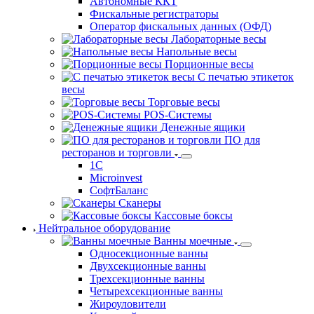
Автономные ККТ
Фискальные регистраторы
Оператор фискальных данных (ОФД)
Лабораторные весы
Напольные весы
Порционные весы
С печатью этикеток
весы
Торговые весы
POS-Системы
Денежные ящики
ПО для
ресторанов и торговли
1С
Microinvest
СофтБаланс
Сканеры
Кассовые боксы
Нейтральное оборудование
Ванны моечные
Односекционные ванны
Двухсекционные ванны
Трехсекционные ванны
Четырехсекционные ванны
Жироуловители