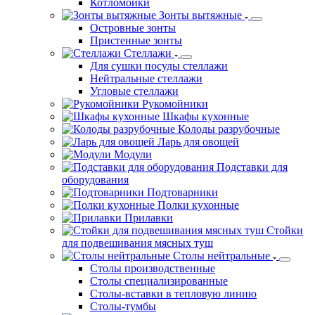
Котломойки
Зонты вытяжные
Островные зонты
Пристенные зонты
Стеллажи
Для сушки посуды стеллажи
Нейтральные стеллажи
Угловые стеллажи
Рукомойники
Шкафы кухонные
Колоды разрубочные
Ларь для овощей
Модули
Подставки для
оборудования
Подтоварники
Полки кухонные
Прилавки
Стойки
для подвешивания мясных туш
Столы нейтральные
Столы производственные
Столы специализированные
Столы-вставки в тепловую линию
Столы-тумбы