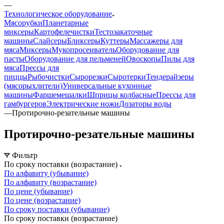
—
Технологическое оборудование
Мясорубки
Планетарные
миксеры
Картофелечистки
Тестозакаточные
машины
Слайсеры
Бликсеры
Куттеры
Массажеры для
мяса
Миксеры
Мукопросеиватель
Оборудование для
пасты
Оборудование для пельменей
Овоскопы
Пилы для
мяса
Прессы для
пиццы
Рыбочистки
Сырорезки
Сыротерки
Тендерайзеры
(мясорыхлители)
Универсальные кухонные
машины
Фаршемешалки
Шприцы колбасные
Прессы для
гамбургеров
Электрические ножи
Дозаторы воды
—
Протирочно-резательные машины
Протирочно-резательные машины
Фильтр
По сроку поставки (возрастание)
По алфавиту (убывание)
По алфавиту (возрастание)
По цене (убывание)
По цене (возрастание)
По сроку поставки (убывание)
По сроку поставки (возрастание)