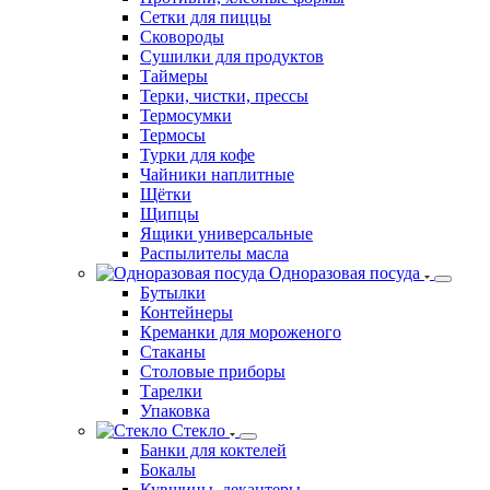
Сетки для пиццы
Сковороды
Сушилки для продуктов
Таймеры
Терки, чистки, прессы
Термосумки
Термосы
Турки для кофе
Чайники наплитные
Щётки
Щипцы
Ящики универсальные
Распылителы масла
Одноразовая посуда
Бутылки
Контейнеры
Креманки для мороженого
Стаканы
Столовые приборы
Тарелки
Упаковка
Стекло
Банки для коктелей
Бокалы
Кувшины, декантеры