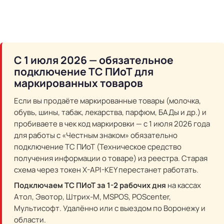
С 1 июля 2026 — обязательное
подключение ТС ПИоТ для
маркированных товаров
Если вы продаёте маркированные товары (молочка,
обувь, шины, табак, лекарства, парфюм, БАДы и др.) и
пробиваете в чек код маркировки — с 1 июля 2026 года
для работы с «Честным знаком» обязательно
подключение ТС ПИоТ (Техническое средство
получения информации о товаре) из реестра. Старая
схема через токен X-API-KEY перестанет работать.
Подключаем ТС ПИоТ за 1-2 рабочих дня
на кассах
Атол, Эвотор, Штрих-М, MSPOS, POScenter,
Мультисофт. Удалённо или с выездом по Воронежу и
области.