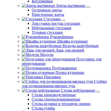
Котломойки
Зонты вытяжные
Островные зонты
Пристенные зонты
Стеллажи
Для сушки посуды стеллажи
Нейтральные стеллажи
Угловые стеллажи
Рукомойники
Шкафы кухонные
Колоды разрубочные
Ларь для овощей
Модули
Подставки для
оборудования
Подтоварники
Полки кухонные
Прилавки
Стойки
для подвешивания мясных туш
Столы нейтральные
Столы производственные
Столы специализированные
Столы-вставки в тепловую линию
Столы-тумбы