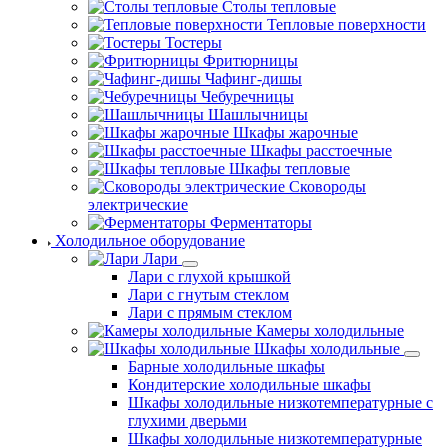
Столы тепловые
Тепловые поверхности
Тостеры
Фритюрницы
Чафинг-дишы
Чебуречницы
Шашлычницы
Шкафы жарочные
Шкафы расстоечные
Шкафы тепловые
Сковороды
электрические
Ферментаторы
Холодильное оборудование
Лари
Лари с глухой крышкой
Лари с гнутым стеклом
Лари с прямым стеклом
Камеры холодильные
Шкафы холодильные
Барные холодильные шкафы
Кондитерские холодильные шкафы
Шкафы холодильные низкотемпературные с
глухими дверьми
Шкафы холодильные низкотемпературные