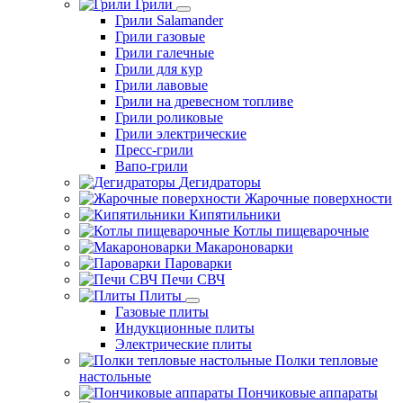
Грили
Грили Salamander
Грили газовые
Грили галечные
Грили для кур
Грили лавовые
Грили на древесном топливе
Грили роликовые
Грили электрические
Пресс-грили
Вапо-грили
Дегидраторы
Жарочные поверхности
Кипятильники
Котлы пищеварочные
Макароноварки
Пароварки
Печи СВЧ
Плиты
Газовые плиты
Индукционные плиты
Электрические плиты
Полки тепловые
настольные
Пончиковые аппараты