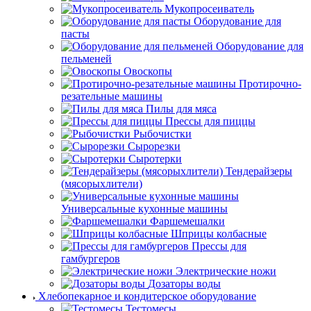
Мукопросеиватель
Оборудование для
пасты
Оборудование для
пельменей
Овоскопы
Протирочно-
резательные машины
Пилы для мяса
Прессы для пиццы
Рыбочистки
Сырорезки
Сыротерки
Тендерайзеры
(мясорыхлители)
Универсальные кухонные машины
Фаршемешалки
Шприцы колбасные
Прессы для
гамбургеров
Электрические ножи
Дозаторы воды
Хлебопекарное и кондитерское оборудование
Тестомесы