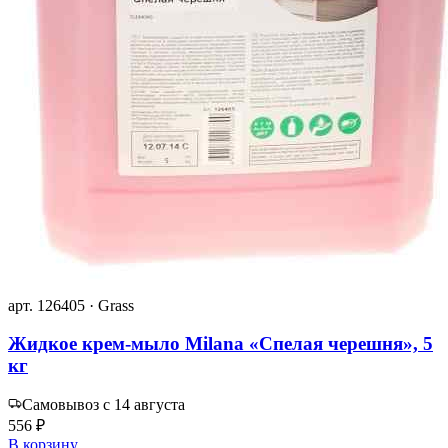
арт. 126405 · Grass
Жидкое крем-мыло Milana «Спелая черешня», 5
кг
Самовывоз с 14 августа
556 ₽
В корзину