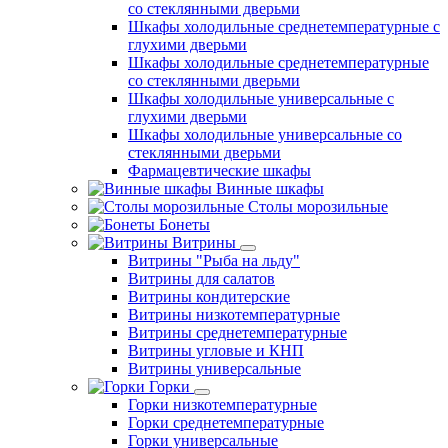
со стеклянными дверьми
Шкафы холодильные среднетемпературные с
глухими дверьми
Шкафы холодильные среднетемпературные
со стеклянными дверьми
Шкафы холодильные универсальные с
глухими дверьми
Шкафы холодильные универсальные со
стеклянными дверьми
Фармацевтические шкафы
Винные шкафы
Столы морозильные
Бонеты
Витрины
Витрины "Рыба на льду"
Витрины для салатов
Витрины кондитерские
Витрины низкотемпературные
Витрины среднетемпературные
Витрины угловые и КНП
Витрины универсальные
Горки
Горки низкотемпературные
Горки среднетемпературные
Горки универсальные