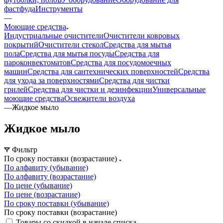
фастфуда
Инструменты
—
Моющие средства
Индустриальные очистители
Очистители ковровых
покрытий
Очистители стекол
Средства для мытья
пола
Средства для мытья посуды
Средства для
пароконвектоматов
Средства для посудомоечных
машин
Средства для сантехнических поверхностей
Средства
для ухода за поверхностями
Средства для чистки
грилей
Средства для чистки и дезинфекции
Универсальные
моющие средства
Освежители воздуха
—
Жидкое мыло
Жидкое мыло
Фильтр
По сроку поставки (возрастание)
По алфавиту (убывание)
По алфавиту (возрастание)
По цене (убывание)
По цене (возрастание)
По сроку поставки (убывание)
По сроку поставки (возрастание)
Товары со скидкой в начале списка