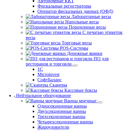
Автономные ККТ
Фискальные регистраторы
Оператор фискальных данных (ОФД)
Лабораторные весы
Напольные весы
Порционные весы
С печатью этикеток
весы
Торговые весы
POS-Системы
Денежные ящики
ПО для
ресторанов и торговли
1С
Microinvest
СофтБаланс
Сканеры
Кассовые боксы
Нейтральное оборудование
Ванны моечные
Односекционные ванны
Двухсекционные ванны
Трехсекционные ванны
Четырехсекционные ванны
Жироуловители