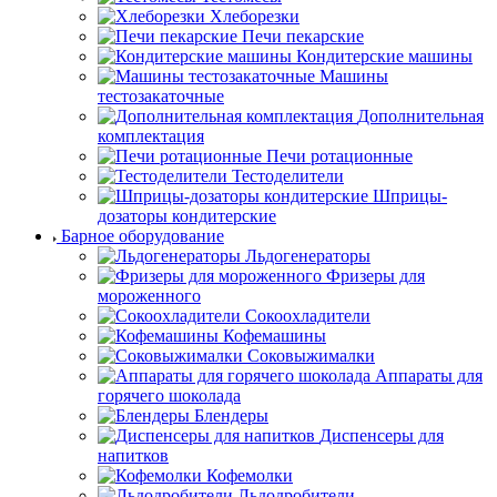
Хлеборезки
Печи пекарские
Кондитерские машины
Машины
тестозакаточные
Дополнительная
комплектация
Печи ротационные
Тестоделители
Шприцы-
дозаторы кондитерские
Барное оборудование
Льдогенераторы
Фризеры для
мороженного
Сокоохладители
Кофемашины
Соковыжималки
Аппараты для
горячего шоколада
Блендеры
Диспенсеры для
напитков
Кофемолки
Льдодробители