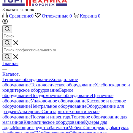
Заказать звонок
Сравнение
0
Отложенные
0
Корзина
0
Главная
—
Каталог
Тепловое оборудование
Холодильное
оборудование
Технологическое оборудование
Хлебопекарное и
кондитерское оборудование
Барное
оборудование
Посудомоечное оборудование
Прачечное
оборудование
Упаковочное оборудование
Кассовое и весовое
оборудование
Нейтральное оборудование
Оборудование для
раздачи
Альтернова
Санитарно-технологическое
оборудование
Посуда и инвентарь
Торговое оборудование для
магазинов
Климатическое оборудование
Кулеры для
воды
Моющие средства
Запчасти
Мебель
Спецодежда, фартуки,
футболки, поло
БУ оборудование
Оборудование для