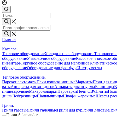
Главная
—
Каталог
Тепловое оборудование
Холодильное оборудование
Технологиче
оборудование
Упаковочное оборудование
Кассовое и весовое о
инвентарь
Торговое оборудование для магазинов
Климатическое
оборудование
Оборудование для фастфуда
Инструменты
—
Тепловое оборудование
Пароконвектоматы
Печи конвекционные
Мармиты
Печи для пи
ваты
Аппараты для хот-догов
Аппараты для шаурмы
Блинницы
В
пищеварочные
Макароноварки
Пароварки
Печи СВЧ
Плиты
Полк
дишы
Чебуречницы
Шашлычницы
Шкафы жарочные
Шкафы рас
—
Грили
Грили газовые
Грили галечные
Грили для кур
Грили лавовые
Гри
—
Грили Salamander