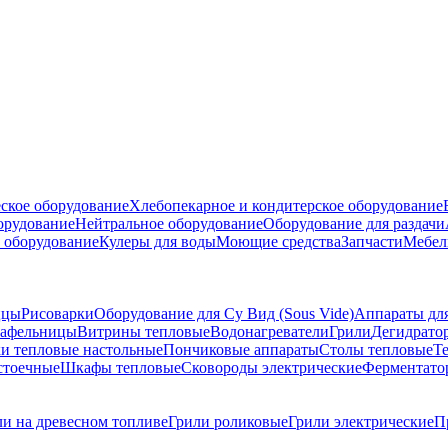
ское оборудование
Хлебопекарное и кондитерское оборудование
борудование
Нейтральное оборудование
Оборудование для раздачи
 оборудование
Кулеры для воды
Моющие средства
Запчасти
Мебел
ццы
Рисоварки
Оборудование для Су Вид (Sous Vide)
Аппараты дл
афельницы
Витрины тепловые
Водонагреватели
Грили
Дегидрато
и тепловые настольные
Пончиковые аппараты
Столы тепловые
Т
стоечные
Шкафы тепловые
Сковороды электрические
Ферментато
ли на древесном топливе
Грили роликовые
Грили электрические
П