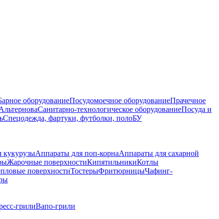
Барное оборудование
Посудомоечное оборудование
Прачечное
Альтернова
Санитарно-технологическое оборудование
Посуда и
ь
Спецодежда, фартуки, футболки, поло
БУ
я кукурузы
Аппараты для поп-корна
Аппараты для сахарной
ры
Жарочные поверхности
Кипятильники
Котлы
епловые поверхности
Тостеры
Фритюрницы
Чафинг-
ры
ресс-грили
Вапо-грили