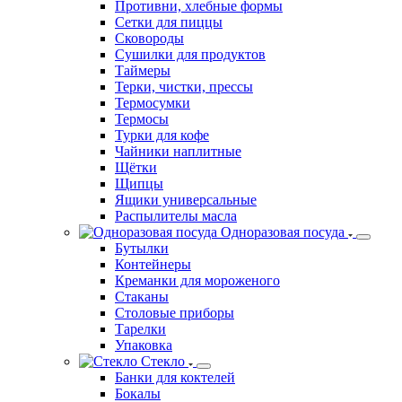
Противни, хлебные формы
Сетки для пиццы
Сковороды
Сушилки для продуктов
Таймеры
Терки, чистки, прессы
Термосумки
Термосы
Турки для кофе
Чайники наплитные
Щётки
Щипцы
Ящики универсальные
Распылителы масла
Одноразовая посуда
Бутылки
Контейнеры
Креманки для мороженого
Стаканы
Столовые приборы
Тарелки
Упаковка
Стекло
Банки для коктелей
Бокалы