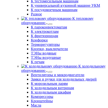
К тестомесильным машинам
К универсальной кухонной машине УКМ
К посудомоечным машинам
Разное
К тепловому
оборудованию
К пароконвектоматам
К электрокотлам
К фритюрницам
Конфорки
Терморегуляторы
Кнопки, выключатели
ТЭНы водяные
ТЭНы воздушные
К печам
К холодильному
оборудованию
Вентиляторы и микродвигатели
Замки и ручки для холодильных дверей
К морозильным ларям
К холодильным витринам
К холодильным шкафам
Компрессоры
Кронштейны
Масла