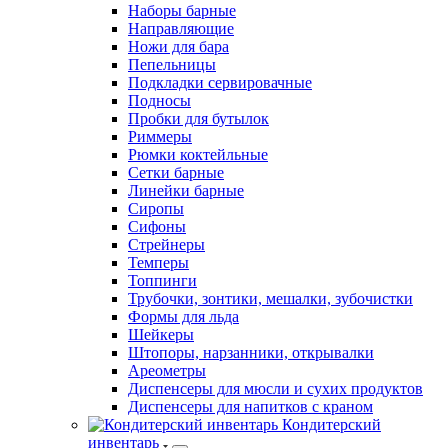
Наборы барные
Направляющие
Ножи для бара
Пепельницы
Подкладки сервировачные
Подносы
Пробки для бутылок
Риммеры
Рюмки коктейльные
Сетки барные
Линейки барные
Сиропы
Сифоны
Стрейнеры
Темперы
Топпинги
Трубочки, зонтики, мешалки, зубочистки
Формы для льда
Шейкеры
Штопоры, нарзанники, открывалки
Ареометры
Диспенсеры для мюсли и сухих продуктов
Диспенсеры для напитков с краном
Кондитерский
инвентарь