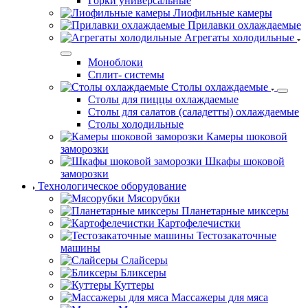
Горки универсальные
Лиофильные камеры
Прилавки охлаждаемые
Агрегаты холодильные
Моноблоки
Сплит- системы
Столы охлаждаемые
Столы для пиццы охлаждаемые
Столы для салатов (саладетты) охлаждаемые
Столы холодильные
Камеры шоковой
заморозки
Шкафы шоковой
заморозки
Технологическое оборудование
Мясорубки
Планетарные миксеры
Картофелечистки
Тестозакаточные
машины
Слайсеры
Бликсеры
Куттеры
Массажеры для мяса