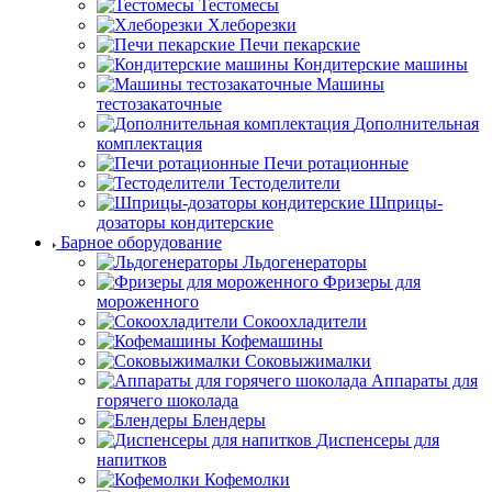
Тестомесы
Хлеборезки
Печи пекарские
Кондитерские машины
Машины
тестозакаточные
Дополнительная
комплектация
Печи ротационные
Тестоделители
Шприцы-
дозаторы кондитерские
Барное оборудование
Льдогенераторы
Фризеры для
мороженного
Сокоохладители
Кофемашины
Соковыжималки
Аппараты для
горячего шоколада
Блендеры
Диспенсеры для
напитков
Кофемолки