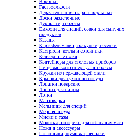
Воронки
Гастроемкости
Держатели инвентаря и подставки
Доски разделочные
Дуршлаги, грохоты
Емкости для специй, совки для сыпучих
продуктов
Казаны
Картофелемялки, толкушки, веселки
Кастрюли, котлы и сотейники
Консервные ножи
Контейнеры для столовых приборов
Пищевые контейнеры, ланч-боксы
Кружки из нержавеющей стали
Крышки для кухонной посуды
Лопатки поварские
Лопаты для пиццы
Лотки
Мантоварки
Мельницы для специй
Мерная посуда
Миски и тазы
Молотки, топорики для отбивания мяса
Ножи и аксессуары
Половники, шумовки, черпаки