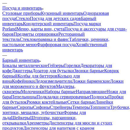
—
Посуда и инвентарь
Столовые приборы
Кухонный инвентарь
Одноразовая
посуда
Стекло
Посуда для детских садов
Барный
инвентарь
Кондитерский инвентарь
Посуда марки
Porland
Меню, карты вин, счета
Посуда и аксессуары для суши-
баров
Предметы сервировки
Ресторанный
текстиль
Стеклокерамика и фаянс
Таблички, ценники,
настольное меню
Фарфоровая посуда
Хозяйственный
инвентарь
—
Барный инвентарь
Бокалы металлические
Гейзеры
Горелки
Декораторы для
кофе
Джиггеры
Дозатор для бутылки
Звонки барные
Коврик
барный
Колбы для биттеров
Кольцо для
вина
Кофейники
Ледоизмельчители
Ложки барменские
Ложки
для мороженого и фруктов
Мадлеры,
сквизеры
Молочники
Наборы барные
Направляющие
Ножи для
бара
Пепельницы
Подкладки сервировачные
Подносы
Пробки
для бутылок
Рюмки коктейльные
Сетки барные
Линейки
барные
Сиропы
Сифоны
Стрейнеры
Темперы
Топпинги
Трубочки
зонтики, мешалки, зубочистки
Формы для
льда
Шейкеры
Штопоры, нарзанники,
открывалки
Ареометры
Диспенсеры для мюсли и сухих
продуктов
Диспенсеры для напитков с краном