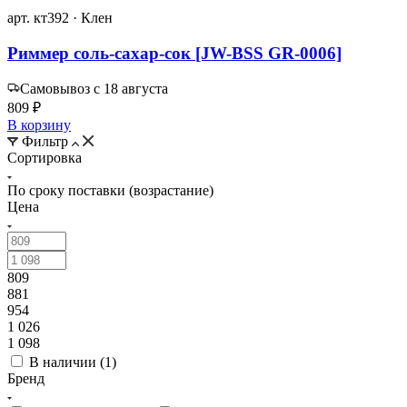
арт. кт392 · Клен
Риммер соль-сахар-сок [JW-BSS GR-0006]
Самовывоз с 18 августа
809 ₽
В корзину
Фильтр
Сортировка
По сроку поставки (возрастание)
Цена
809
881
954
1 026
1 098
В наличии (
1
)
Бренд