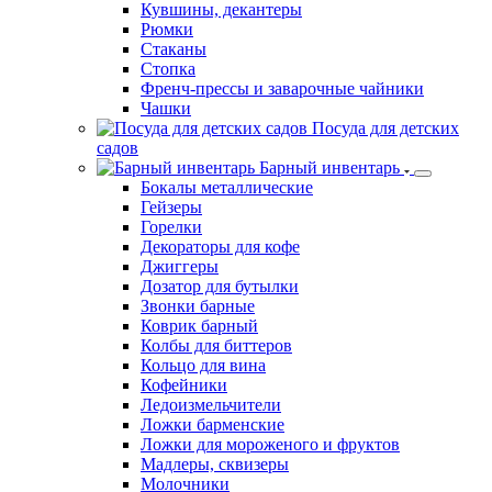
Кувшины, декантеры
Рюмки
Стаканы
Стопка
Френч-прессы и заварочные чайники
Чашки
Посуда для детских
садов
Барный инвентарь
Бокалы металлические
Гейзеры
Горелки
Декораторы для кофе
Джиггеры
Дозатор для бутылки
Звонки барные
Коврик барный
Колбы для биттеров
Кольцо для вина
Кофейники
Ледоизмельчители
Ложки барменские
Ложки для мороженого и фруктов
Мадлеры, сквизеры
Молочники