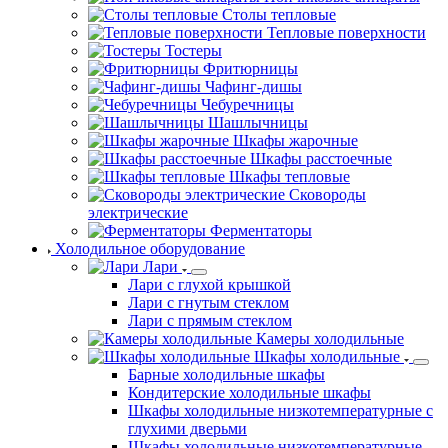
Столы тепловые
Тепловые поверхности
Тостеры
Фритюрницы
Чафинг-дишы
Чебуречницы
Шашлычницы
Шкафы жарочные
Шкафы расстоечные
Шкафы тепловые
Сковороды
электрические
Ферментаторы
Холодильное оборудование
Лари
Лари с глухой крышкой
Лари с гнутым стеклом
Лари с прямым стеклом
Камеры холодильные
Шкафы холодильные
Барные холодильные шкафы
Кондитерские холодильные шкафы
Шкафы холодильные низкотемпературные с
глухими дверьми
Шкафы холодильные низкотемпературные