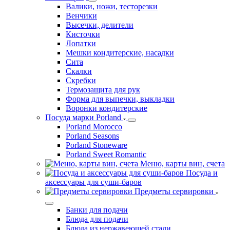
Валики, ножи, тесторезки
Венчики
Высечки, делители
Кисточки
Лопатки
Мешки кондитерские, насадки
Сита
Скалки
Скребки
Термозащита для рук
Форма для выпечки, выкладки
Воронки кондитерские
Посуда марки Porland
Porland Morocco
Porland Seasons
Porland Stoneware
Porland Sweet Romantic
Меню, карты вин, счета
Посуда и
аксессуары для суши-баров
Предметы сервировки
Банки для подачи
Блюда для подачи
Блюда из нержавеющей стали