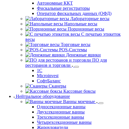
Автономные ККТ
Фискальные регистраторы
Оператор фискальных данных (ОФД)
Лабораторные весы
Напольные весы
Порционные весы
С печатью этикеток
весы
Торговые весы
POS-Системы
Денежные ящики
ПО для
ресторанов и торговли
1С
Microinvest
СофтБаланс
Сканеры
Кассовые боксы
Нейтральное оборудование
Ванны моечные
Односекционные ванны
Двухсекционные ванны
Трехсекционные ванны
Четырехсекционные ванны
Жироуловители