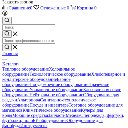
Заказать звонок
Сравнение
0
Отложенные
0
Корзина
0
Главная
—
Каталог
Тепловое оборудование
Холодильное
оборудование
Технологическое оборудование
Хлебопекарное и
кондитерское оборудование
Барное
оборудование
Посудомоечное оборудование
Прачечное
оборудование
Упаковочное оборудование
Кассовое и весовое
оборудование
Нейтральное оборудование
Оборудование для
раздачи
Альтернова
Санитарно-технологическое
оборудование
Посуда и инвентарь
Торговое оборудование для
магазинов
Климатическое оборудование
Кулеры для
воды
Моющие средства
Запчасти
Мебель
Спецодежда, фартуки,
футболки, поло
БУ оборудование
Оборудование для
фастфуда
Инструменты