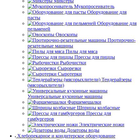
Миксеры
Мукопросеиватель
Оборудование для
пасты
Оборудование для
пельменей
Овоскопы
Протирочно-
резательные машины
Пилы для мяса
Прессы для пиццы
Рыбочистки
Сырорезки
Сыротерки
Тендерайзеры
(мясорыхлители)
Универсальные кухонные машины
Фаршемешалки
Шприцы колбасные
Прессы для
гамбургеров
Электрические ножи
Дозаторы воды
Хлебопекарное и кондитерское оборудование