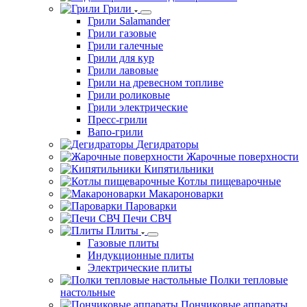
Грили
Грили Salamander
Грили газовые
Грили галечные
Грили для кур
Грили лавовые
Грили на древесном топливе
Грили роликовые
Грили электрические
Пресс-грили
Вапо-грили
Дегидраторы
Жарочные поверхности
Кипятильники
Котлы пищеварочные
Макароноварки
Пароварки
Печи СВЧ
Плиты
Газовые плиты
Индукционные плиты
Электрические плиты
Полки тепловые
настольные
Пончиковые аппараты