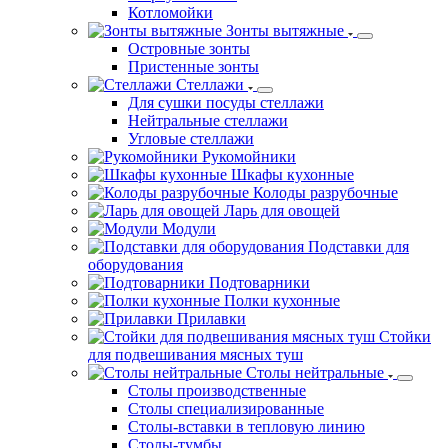
Котломойки
Зонты вытяжные
Островные зонты
Пристенные зонты
Стеллажи
Для сушки посуды стеллажи
Нейтральные стеллажи
Угловые стеллажи
Рукомойники
Шкафы кухонные
Колоды разрубочные
Ларь для овощей
Модули
Подставки для
оборудования
Подтоварники
Полки кухонные
Прилавки
Стойки
для подвешивания мясных туш
Столы нейтральные
Столы производственные
Столы специализированные
Столы-вставки в тепловую линию
Столы-тумбы