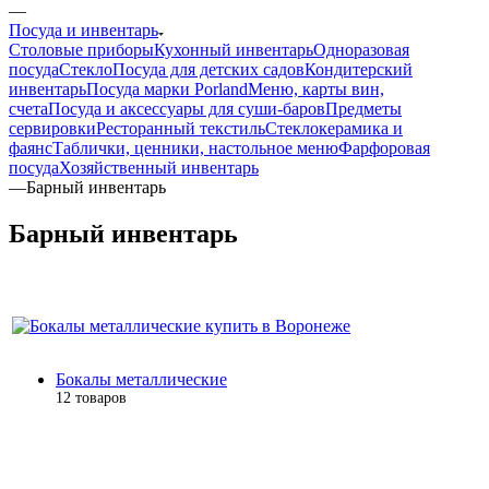
—
Посуда и инвентарь
Столовые приборы
Кухонный инвентарь
Одноразовая
посуда
Стекло
Посуда для детских садов
Кондитерский
инвентарь
Посуда марки Porland
Меню, карты вин,
счета
Посуда и аксессуары для суши-баров
Предметы
сервировки
Ресторанный текстиль
Стеклокерамика и
фаянс
Таблички, ценники, настольное меню
Фарфоровая
посуда
Хозяйственный инвентарь
—
Барный инвентарь
Барный инвентарь
Бокалы металлические
12 товаров