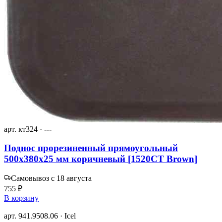
арт. кт324 · ---
Поднос прорезиненный прямоугольный
500х380х25 мм коричневый [1520CT Brown]
Самовывоз с 18 августа
755 ₽
В корзину
арт. 941.9508.06 · Icel