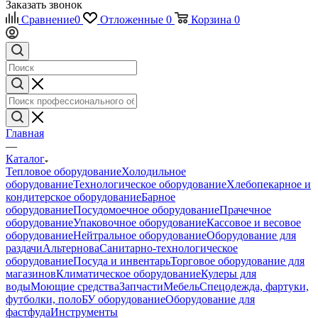
Заказать звонок
Сравнение
0
Отложенные
0
Корзина
0
Главная
—
Каталог
Тепловое оборудование
Холодильное
оборудование
Технологическое оборудование
Хлебопекарное и
кондитерское оборудование
Барное
оборудование
Посудомоечное оборудование
Прачечное
оборудование
Упаковочное оборудование
Кассовое и весовое
оборудование
Нейтральное оборудование
Оборудование для
раздачи
Альтернова
Санитарно-технологическое
оборудование
Посуда и инвентарь
Торговое оборудование для
магазинов
Климатическое оборудование
Кулеры для
воды
Моющие средства
Запчасти
Мебель
Спецодежда, фартуки,
футболки, поло
БУ оборудование
Оборудование для
фастфуда
Инструменты