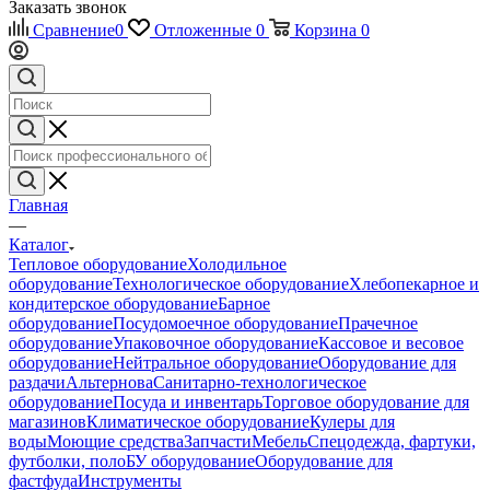
Заказать звонок
Сравнение
0
Отложенные
0
Корзина
0
Главная
—
Каталог
Тепловое оборудование
Холодильное
оборудование
Технологическое оборудование
Хлебопекарное и
кондитерское оборудование
Барное
оборудование
Посудомоечное оборудование
Прачечное
оборудование
Упаковочное оборудование
Кассовое и весовое
оборудование
Нейтральное оборудование
Оборудование для
раздачи
Альтернова
Санитарно-технологическое
оборудование
Посуда и инвентарь
Торговое оборудование для
магазинов
Климатическое оборудование
Кулеры для
воды
Моющие средства
Запчасти
Мебель
Спецодежда, фартуки,
футболки, поло
БУ оборудование
Оборудование для
фастфуда
Инструменты