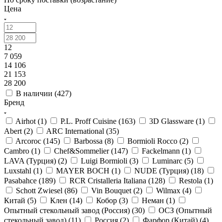
Цена
12
7 059
14 106
21 153
28 200
В наличии (
427
)
Бренд
Airhot (
1
)
P.L. Proff Cuisine (
163
)
3D Glassware (
1
)
Abert (
2
)
ARC International (
35
)
Arcoroc (
145
)
Barbossa (
8
)
Bormioli Rocco (
2
)
Cambro (
1
)
Chef&Sommelier (
147
)
Fackelmann (
1
)
LAVA (Турция) (
2
)
Luigi Bormioli (
3
)
Luminarc (
5
)
Luxstahl (
1
)
MAYER BOCH (
1
)
NUDE (Турция) (
18
)
Pasabahce (
189
)
RCR Cristalleria Italiana (
128
)
Restola (
1
)
Schott Zwiesel (
86
)
Vin Bouquet (
2
)
Wilmax (
4
)
Китай (
5
)
Клен (
14
)
Кобор (
3
)
Неман (
1
)
Опытный стекольный завод (Россия) (
30
)
ОСЗ (Опытный
стекольный завод) (
11
)
Россия (
2
)
Фарфор (Китай) (
4
)