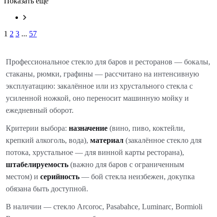
Показать еще
1
2
3
...
57
Профессиональное стекло для баров и ресторанов — бокалы,
стаканы, рюмки, графины — рассчитано на интенсивную
эксплуатацию: закалённое или из хрустального стекла с
усиленной ножкой, оно переносит машинную мойку и
ежедневный оборот.
Критерии выбора:
назначение
(вино, пиво, коктейли,
крепкий алкоголь, вода),
материал
(закалённое стекло для
потока, хрустальное — для винной карты ресторана),
штабелируемость
(важно для баров с ограниченным
местом) и
серийность
— бой стекла неизбежен, докупка
обязана быть доступной.
В наличии — стекло Arcoroc, Pasabahce, Luminarc, Bormioli