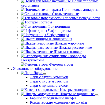
Полки тепловые
настольные
Пончиковые аппараты
Столы тепловые
Тепловые поверхности
Тостеры
Фритюрницы
Чафинг-дишы
Чебуречницы
Шашлычницы
Шкафы жарочные
Шкафы расстоечные
Шкафы тепловые
Сковороды
электрические
Ферментаторы
Холодильное оборудование
Лари
Лари с глухой крышкой
Лари с гнутым стеклом
Лари с прямым стеклом
Камеры холодильные
Шкафы холодильные
Барные холодильные шкафы
Кондитерские холодильные шкафы