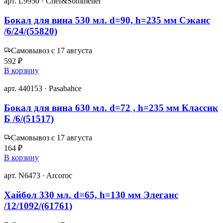
арт. L9950 · Chef&Sommelier
Бокал для вина 530 мл. d=90, h=235 мм Сэканс
/6/24/(55820)
Самовывоз с 17 августа
592 ₽
В корзину
арт. 440153 · Pasabahce
Бокал для вина 630 мл. d=72 , h=235 мм Классик
Б /6/(51517)
Самовывоз с 17 августа
164 ₽
В корзину
арт. N6473 · Arcoroc
Хайбол 330 мл. d=65, h=130 мм Элеганс
/12/1092/(61761)