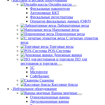
Кассовое и весовое оборудование
Онлайн-кассы
Фискальные накопители
Автономные ККТ
Фискальные регистраторы
Оператор фискальных данных (ОФД)
Лабораторные весы
Напольные весы
Порционные весы
С печатью этикеток
весы
Торговые весы
POS-Системы
Денежные ящики
ПО для
ресторанов и торговли
1С
Microinvest
СофтБаланс
Сканеры
Кассовые боксы
Нейтральное оборудование
Ванны моечные
Односекционные ванны
Двухсекционные ванны