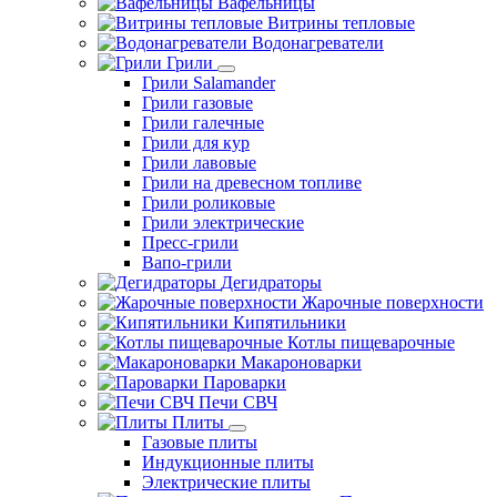
Вафельницы
Витрины тепловые
Водонагреватели
Грили
Грили Salamander
Грили газовые
Грили галечные
Грили для кур
Грили лавовые
Грили на древесном топливе
Грили роликовые
Грили электрические
Пресс-грили
Вапо-грили
Дегидраторы
Жарочные поверхности
Кипятильники
Котлы пищеварочные
Макароноварки
Пароварки
Печи СВЧ
Плиты
Газовые плиты
Индукционные плиты
Электрические плиты