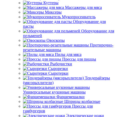
Куттеры
Массажеры для мяса
Миксеры
Мукопросеиватель
Оборудование для
пасты
Оборудование для
пельменей
Овоскопы
Протирочно-
резательные машины
Пилы для мяса
Прессы для пиццы
Рыбочистки
Сырорезки
Сыротерки
Тендерайзеры
(мясорыхлители)
Универсальные кухонные машины
Фаршемешалки
Шприцы колбасные
Прессы для
гамбургеров
Электрические ножи