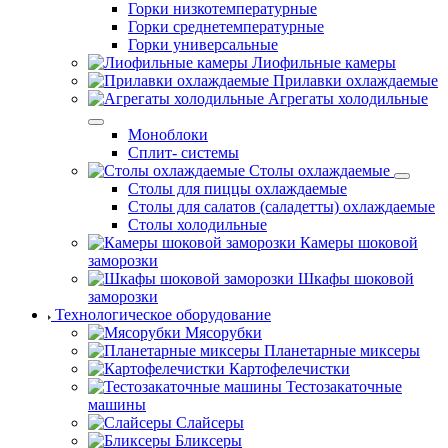
Горки низкотемпературные
Горки среднетемпературные
Горки универсальные
Лиофильные камеры
Прилавки охлаждаемые
Агрегаты холодильные
Моноблоки
Сплит- системы
Столы охлаждаемые
Столы для пиццы охлаждаемые
Столы для салатов (саладетты) охлаждаемые
Столы холодильные
Камеры шоковой
заморозки
Шкафы шоковой
заморозки
Технологическое оборудование
Мясорубки
Планетарные миксеры
Картофелечистки
Тестозакаточные
машины
Слайсеры
Бликсеры