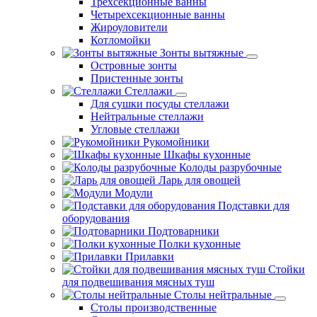
Трехсекционные ванны
Четырехсекционные ванны
Жироуловители
Котломойки
Зонты вытяжные
Островные зонты
Пристенные зонты
Стеллажи
Для сушки посуды стеллажи
Нейтральные стеллажи
Угловые стеллажи
Рукомойники
Шкафы кухонные
Колоды разрубочные
Ларь для овощей
Модули
Подставки для
оборудования
Подтоварники
Полки кухонные
Прилавки
Стойки
для подвешивания мясных туш
Столы нейтральные
Столы производственные