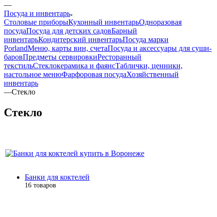
—
Посуда и инвентарь
Столовые приборы
Кухонный инвентарь
Одноразовая
посуда
Посуда для детских садов
Барный
инвентарь
Кондитерский инвентарь
Посуда марки
Porland
Меню, карты вин, счета
Посуда и аксессуары для суши-
баров
Предметы сервировки
Ресторанный
текстиль
Стеклокерамика и фаянс
Таблички, ценники,
настольное меню
Фарфоровая посуда
Хозяйственный
инвентарь
—
Стекло
Стекло
Банки для коктелей
16 товаров