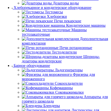
Дозаторы воды
Хлебопекарное и кондитерское оборудование
Тестомесы
Хлеборезки
Печи пекарские
Кондитерские машины
Машины
тестозакаточные
Дополнительная
комплектация
Печи ротационные
Тестоделители
Шприцы-
дозаторы кондитерские
Барное оборудование
Льдогенераторы
Фризеры для
мороженного
Сокоохладители
Кофемашины
Соковыжималки
Аппараты для
горячего шоколада
Блендеры
Диспенсеры для