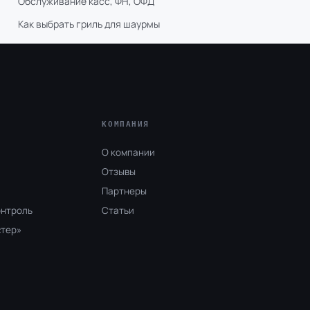
Обслуживание касс, ФН, ОФД
Как выбрать гриль для шаурмы
КОМПАНИЯ
О компании
Отзывы
Партнеры
онтроль
Статьи
стер»