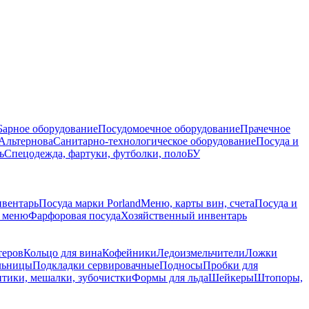
Барное оборудование
Посудомоечное оборудование
Прачечное
Альтернова
Санитарно-технологическое оборудование
Посуда и
ь
Спецодежда, фартуки, футболки, поло
БУ
нвентарь
Посуда марки Porland
Меню, карты вин, счета
Посуда и
е меню
Фарфоровая посуда
Хозяйственный инвентарь
теров
Кольцо для вина
Кофейники
Ледоизмельчители
Ложки
льницы
Подкладки сервировачные
Подносы
Пробки для
нтики, мешалки, зубочистки
Формы для льда
Шейкеры
Штопоры,