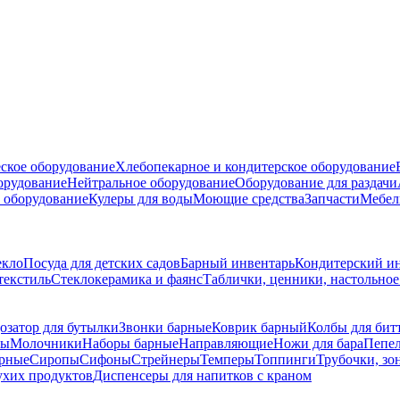
ское оборудование
Хлебопекарное и кондитерское оборудование
борудование
Нейтральное оборудование
Оборудование для раздачи
 оборудование
Кулеры для воды
Моющие средства
Запчасти
Мебел
екло
Посуда для детских садов
Барный инвентарь
Кондитерский и
текстиль
Стеклокерамика и фаянс
Таблички, ценники, настольно
озатор для бутылки
Звонки барные
Коврик барный
Колбы для бит
ры
Молочники
Наборы барные
Направляющие
Ножи для бара
Пепе
рные
Сиропы
Сифоны
Стрейнеры
Темперы
Топпинги
Трубочки, зо
ухих продуктов
Диспенсеры для напитков с краном