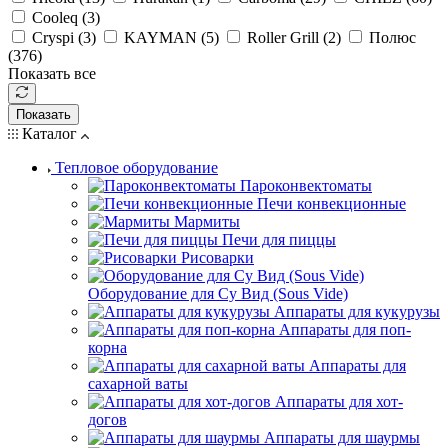
Cooleq (
3
)
Cryspi (
3
)
KAYMAN (
5
)
Roller Grill (
2
)
Полюс
(
376
)
Показать все
Показать
Каталог
Тепловое оборудование
Пароконвектоматы
Печи конвекционные
Мармиты
Печи для пиццы
Рисоварки
Оборудование для Су Вид (Sous Vide)
Аппараты для кукурузы
Аппараты для поп-
корна
Аппараты для
сахарной ваты
Аппараты для хот-
догов
Аппараты для шаурмы