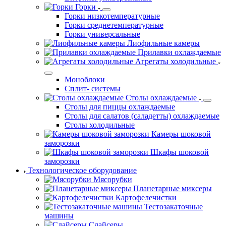
Горки
Горки низкотемпературные
Горки среднетемпературные
Горки универсальные
Лиофильные камеры
Прилавки охлаждаемые
Агрегаты холодильные
Моноблоки
Сплит- системы
Столы охлаждаемые
Столы для пиццы охлаждаемые
Столы для салатов (саладетты) охлаждаемые
Столы холодильные
Камеры шоковой
заморозки
Шкафы шоковой
заморозки
Технологическое оборудование
Мясорубки
Планетарные миксеры
Картофелечистки
Тестозакаточные
машины
Слайсеры