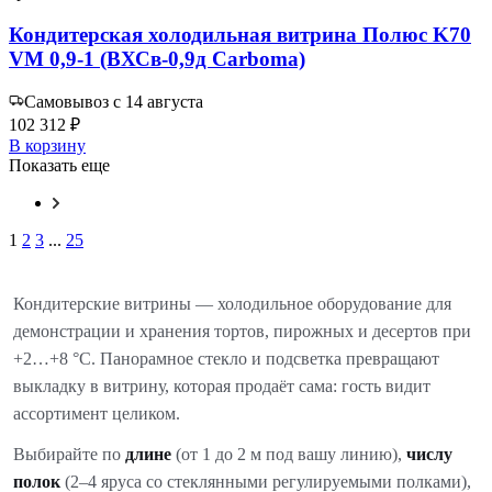
Кондитерская холодильная витрина Полюс K70
VM 0,9-1 (ВХСв-0,9д Carboma)
Самовывоз с 14 августа
102 312 ₽
В корзину
Показать еще
1
2
3
...
25
Кондитерские витрины — холодильное оборудование для
демонстрации и хранения тортов, пирожных и десертов при
+2…+8 °C. Панорамное стекло и подсветка превращают
выкладку в витрину, которая продаёт сама: гость видит
ассортимент целиком.
Выбирайте по
длине
(от 1 до 2 м под вашу линию),
числу
полок
(2–4 яруса со стеклянными регулируемыми полками),