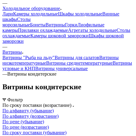
—
Холодильное оборудование
Лари
Камеры холодильные
Шкафы холодильные
Винные
шкафы
Столы
морозильные
Бонеты
Витрины
Горки
Лиофильные
камеры
Прилавки охлаждаемые
Агрегаты холодильные
Столы
охлаждаемые
Камеры шоковой заморозки
Шкафы шоковой
заморозки
—
Витрины
Витрины "Рыба на льду"
Витрины для салатов
Витрины
низкотемпературные
Витрины среднетемпературные
Витрины
угловые и КНП
Витрины универсальные
—
Витрины кондитерские
Витрины кондитерские
Фильтр
По сроку поставки (возрастание)
По алфавиту (убывание)
По алфавиту (возрастание)
По цене (убывание)
По цене (возрастание)
По сроку поставки (убывание)