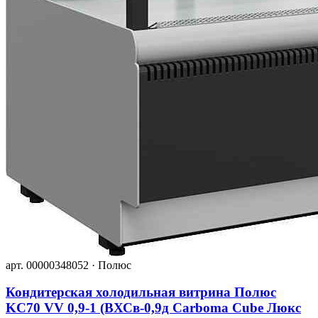
арт. 00000348052 · Полюс
Кондитерская холодильная витрина Полюс
KC70 VV 0,9-1 (ВХСв-0,9д Сarboma Cube Люкс