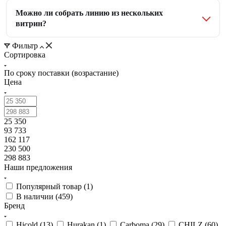
Можно ли собрать линию из нескольких
витрин?
Фильтр
Сортировка
По сроку поставки (возрастание)
Цена
25 350
93 733
162 117
230 500
298 883
Наши предложения
Популярный товар (
1
)
В наличии (
459
)
Бренд
Hicold (
13
)
Hurakan (
1
)
Carboma (
29
)
CHILZ (
60
)