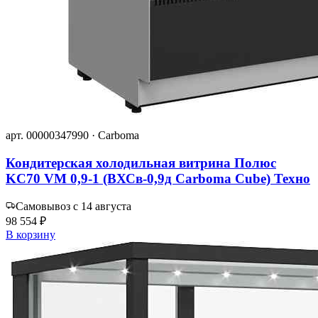
арт. 00000347990 · Carboma
Кондитерская холодильная витрина Полюс
KC70 VM 0,9-1 (ВХСв-0,9д Carboma Сube) Техно
Самовывоз с 14 августа
98 554 ₽
В корзину