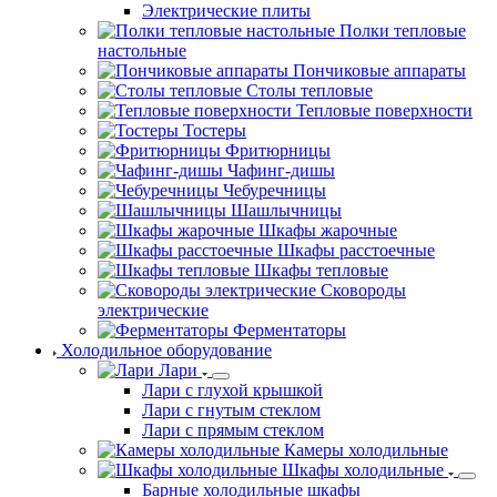
Электрические плиты
Полки тепловые
настольные
Пончиковые аппараты
Столы тепловые
Тепловые поверхности
Тостеры
Фритюрницы
Чафинг-дишы
Чебуречницы
Шашлычницы
Шкафы жарочные
Шкафы расстоечные
Шкафы тепловые
Сковороды
электрические
Ферментаторы
Холодильное оборудование
Лари
Лари с глухой крышкой
Лари с гнутым стеклом
Лари с прямым стеклом
Камеры холодильные
Шкафы холодильные
Барные холодильные шкафы