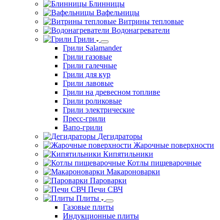
Блинницы
Вафельницы
Витрины тепловые
Водонагреватели
Грили
Грили Salamander
Грили газовые
Грили галечные
Грили для кур
Грили лавовые
Грили на древесном топливе
Грили роликовые
Грили электрические
Пресс-грили
Вапо-грили
Дегидраторы
Жарочные поверхности
Кипятильники
Котлы пищеварочные
Макароноварки
Пароварки
Печи СВЧ
Плиты
Газовые плиты
Индукционные плиты