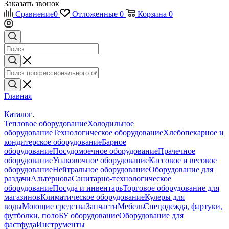
Заказать звонок
Сравнение
0
Отложенные
0
Корзина
0
Главная
—
Каталог
Тепловое оборудование
Холодильное
оборудование
Технологическое оборудование
Хлебопекарное и
кондитерское оборудование
Барное
оборудование
Посудомоечное оборудование
Прачечное
оборудование
Упаковочное оборудование
Кассовое и весовое
оборудование
Нейтральное оборудование
Оборудование для
раздачи
Альтернова
Санитарно-технологическое
оборудование
Посуда и инвентарь
Торговое оборудование для
магазинов
Климатическое оборудование
Кулеры для
воды
Моющие средства
Запчасти
Мебель
Спецодежда, фартуки,
футболки, поло
БУ оборудование
Оборудование для
фастфуда
Инструменты