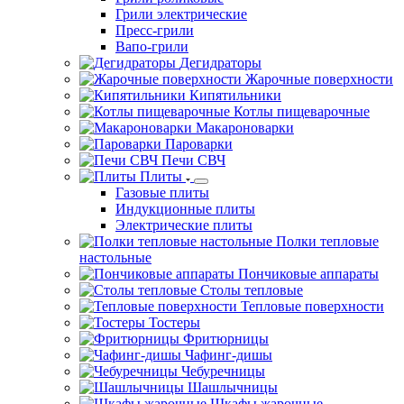
Грили электрические
Пресс-грили
Вапо-грили
Дегидраторы
Жарочные поверхности
Кипятильники
Котлы пищеварочные
Макароноварки
Пароварки
Печи СВЧ
Плиты
Газовые плиты
Индукционные плиты
Электрические плиты
Полки тепловые
настольные
Пончиковые аппараты
Столы тепловые
Тепловые поверхности
Тостеры
Фритюрницы
Чафинг-дишы
Чебуречницы
Шашлычницы
Шкафы жарочные