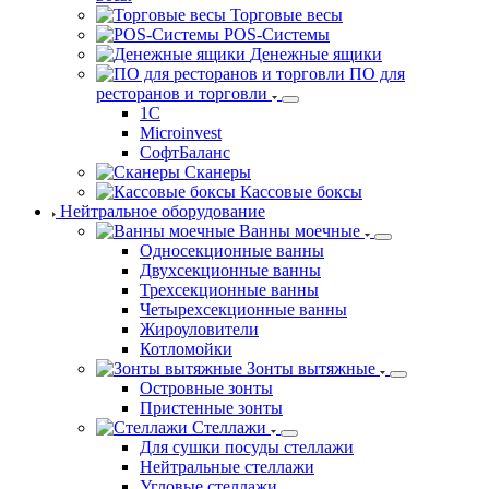
Торговые весы
POS-Системы
Денежные ящики
ПО для
ресторанов и торговли
1С
Microinvest
СофтБаланс
Сканеры
Кассовые боксы
Нейтральное оборудование
Ванны моечные
Односекционные ванны
Двухсекционные ванны
Трехсекционные ванны
Четырехсекционные ванны
Жироуловители
Котломойки
Зонты вытяжные
Островные зонты
Пристенные зонты
Стеллажи
Для сушки посуды стеллажи
Нейтральные стеллажи
Угловые стеллажи