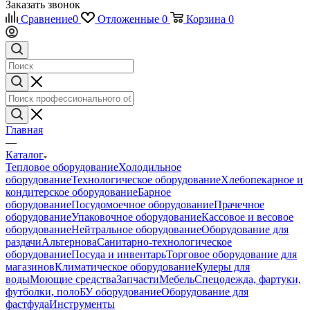
Заказать звонок
Сравнение
0
Отложенные
0
Корзина
0
Главная
—
Каталог
Тепловое оборудование
Холодильное
оборудование
Технологическое оборудование
Хлебопекарное и
кондитерское оборудование
Барное
оборудование
Посудомоечное оборудование
Прачечное
оборудование
Упаковочное оборудование
Кассовое и весовое
оборудование
Нейтральное оборудование
Оборудование для
раздачи
Альтернова
Санитарно-технологическое
оборудование
Посуда и инвентарь
Торговое оборудование для
магазинов
Климатическое оборудование
Кулеры для
воды
Моющие средства
Запчасти
Мебель
Спецодежда, фартуки,
футболки, поло
БУ оборудование
Оборудование для
фастфуда
Инструменты