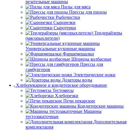
резательные машины
Пилы для мяса
Прессы для пиццы
Рыбочистки
Сырорезки
Сыротерки
Тендерайзеры
(мясорыхлители)
Универсальные кухонные машины
Фаршемешалки
Шприцы колбасные
Прессы для
гамбургеров
Электрические ножи
Дозаторы воды
Хлебопекарное и кондитерское оборудование
Тестомесы
Хлеборезки
Печи пекарские
Кондитерские машины
Машины
тестозакаточные
Дополнительная
комплектация