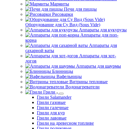
Мармиты
Печи для пиццы
Рисоварки
Оборудование для Су Вид (Sous Vide)
Аппараты для кукурузы
Аппараты для поп-
корна
Аппараты для
сахарной ваты
Аппараты для хот-
догов
Аппараты для шаурмы
Блинницы
Вафельницы
Витрины тепловые
Водонагреватели
Грили
Грили Salamander
Грили газовые
Грили галечные
Грили для кур
Грили лавовые
Грили на древесном топливе
Грили роликовые