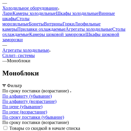
—
Холодильное оборудование
Лари
Камеры холодильные
Шкафы холодильные
Винные
шкафы
Столы
морозильные
Бонеты
Витрины
Горки
Лиофильные
камеры
Прилавки охлаждаемые
Агрегаты холодильные
Столы
охлаждаемые
Камеры шоковой заморозки
Шкафы шоковой
заморозки
—
Агрегаты холодильные
Сплит- системы
—
Моноблоки
Моноблоки
Фильтр
По сроку поставки (возрастание)
По алфавиту (убывание)
По алфавиту (возрастание)
По цене (убывание)
По цене (возрастание)
По сроку поставки (убывание)
По сроку поставки (возрастание)
Товары со скидкой в начале списка