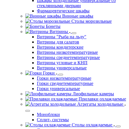
Шкафы холодильные универсальные со
стеклянными дверьми
Фармацевтические шкафы
Винные шкафы
Столы морозильные
Бонеты
Витрины
Витрины "Рыба на льду"
Витрины для салатов
Витрины кондитерские
Витрины низкотемпературные
Витрины среднетемпературные
Витрины угловые и КНП
Витрины универсальные
Горки
Горки низкотемпературные
Горки среднетемпературные
Горки универсальные
Лиофильные камеры
Прилавки охлаждаемые
Агрегаты холодильные
Моноблоки
Сплит- системы
Столы охлаждаемые