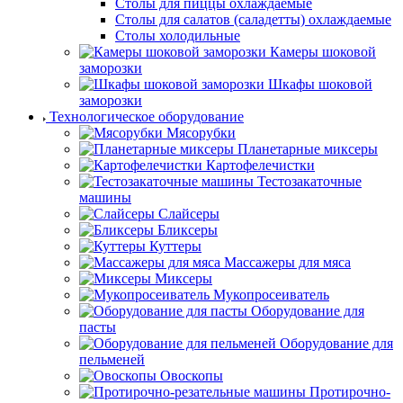
Столы для пиццы охлаждаемые
Столы для салатов (саладетты) охлаждаемые
Столы холодильные
Камеры шоковой
заморозки
Шкафы шоковой
заморозки
Технологическое оборудование
Мясорубки
Планетарные миксеры
Картофелечистки
Тестозакаточные
машины
Слайсеры
Бликсеры
Куттеры
Массажеры для мяса
Миксеры
Мукопросеиватель
Оборудование для
пасты
Оборудование для
пельменей
Овоскопы
Протирочно-