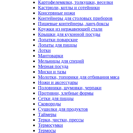
Картофелемялки, толкушки, веселки
Кастрюли, котлы и сотейники
Консервные ножи
Контейнеры для столовых приборов
Пищевые контейнеры, ланч-боксы
Кружки из нержавеющей стали
Крышки для кухонной посуды
Лопатки поварские
Лопаты для пиццы
Лотки
Мантоварки
Мельницы для специй
Мерная посуда
Миски и тазы
Молотки, топорики для отбивания мяса
Ножи и аксессуары
Половники, шумовки, черпаки
Противни, хлебные формы
Сетки для пиццы
Сковороды
Сушилки для продуктов
Таймеры
Терки, чистки, прессы
Термосумки
Термосы