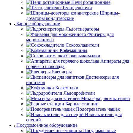
Печи ротационные
Тестоделители
Шприцы-
дозаторы кондитерские
Барное оборудование
Льдогенераторы
Фризеры для
мороженного
Сокоохладители
Кофемашины
Соковыжималки
Аппараты для
горячего шоколада
Блендеры
Диспенсеры для
напитков
Кофемолки
Льдодробители
Миксеры для коктейлей
Барные станции
Подогреватель чашек
Измельчители для
специй
Посудомоечное оборудование
Посудомоечные