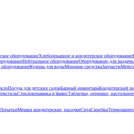
ское оборудование
Хлебопекарное и кондитерское оборудование
борудование
Нейтральное оборудование
Оборудование для раздачи
 оборудование
Кулеры для воды
Моющие средства
Запчасти
Мебел
екло
Посуда для детских садов
Барный инвентарь
Кондитерский и
текстиль
Стеклокерамика и фаянс
Таблички, ценники, настольно
Лопатки
Мешки кондитерские, насадки
Сита
Скребки
Термозащита