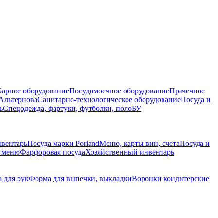
Барное оборудование
Посудомоечное оборудование
Прачечное
Альтернова
Санитарно-технологическое оборудование
Посуда и
ь
Спецодежда, фартуки, футболки, поло
БУ
нвентарь
Посуда марки Porland
Меню, карты вин, счета
Посуда и
е меню
Фарфоровая посуда
Хозяйственный инвентарь
 для рук
Форма для выпечки, выкладки
Воронки кондитерские