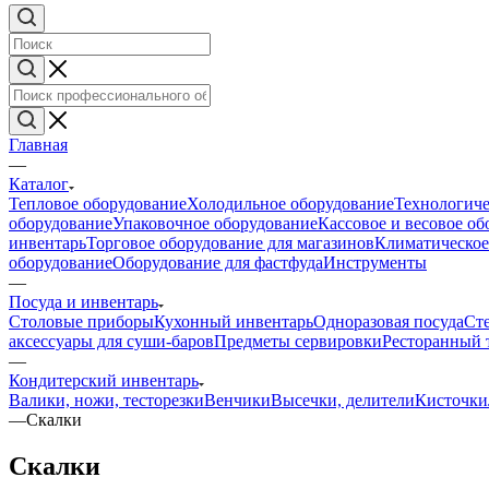
Главная
—
Каталог
Тепловое оборудование
Холодильное оборудование
Технологиче
оборудование
Упаковочное оборудование
Кассовое и весовое о
инвентарь
Торговое оборудование для магазинов
Климатическое
оборудование
Оборудование для фастфуда
Инструменты
—
Посуда и инвентарь
Столовые приборы
Кухонный инвентарь
Одноразовая посуда
Ст
аксессуары для суши-баров
Предметы сервировки
Ресторанный 
—
Кондитерский инвентарь
Валики, ножи, тесторезки
Венчики
Высечки, делители
Кисточки
—
Скалки
Скалки