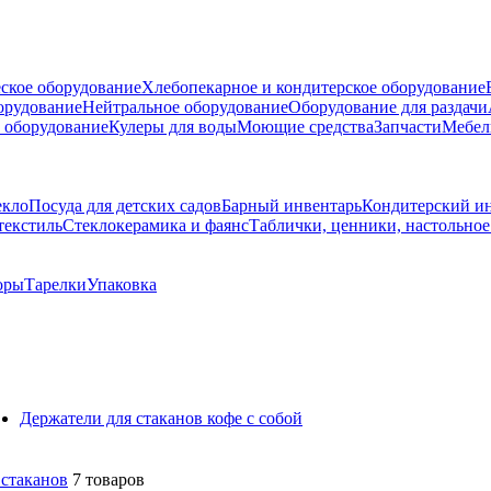
ское оборудование
Хлебопекарное и кондитерское оборудование
борудование
Нейтральное оборудование
Оборудование для раздачи
 оборудование
Кулеры для воды
Моющие средства
Запчасти
Мебел
екло
Посуда для детских садов
Барный инвентарь
Кондитерский и
текстиль
Стеклокерамика и фаянс
Таблички, ценники, настольно
оры
Тарелки
Упаковка
Держатели для стаканов кофе с собой
стаканов
7 товаров