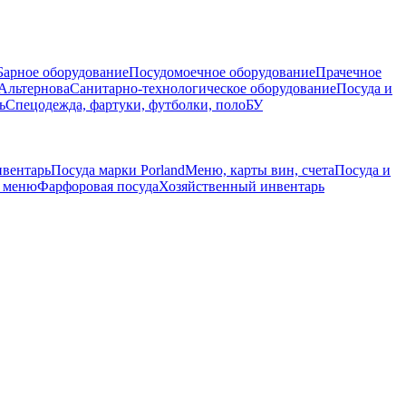
Барное оборудование
Посудомоечное оборудование
Прачечное
Альтернова
Санитарно-технологическое оборудование
Посуда и
ь
Спецодежда, фартуки, футболки, поло
БУ
нвентарь
Посуда марки Porland
Меню, карты вин, счета
Посуда и
е меню
Фарфоровая посуда
Хозяйственный инвентарь