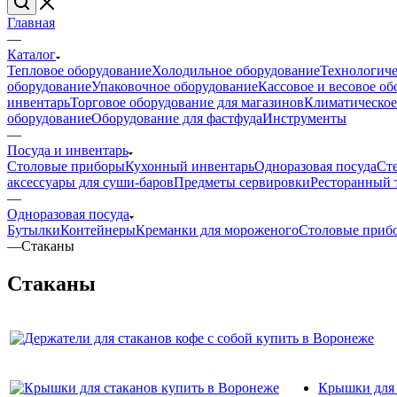
Главная
—
Каталог
Тепловое оборудование
Холодильное оборудование
Технологиче
оборудование
Упаковочное оборудование
Кассовое и весовое о
инвентарь
Торговое оборудование для магазинов
Климатическое
оборудование
Оборудование для фастфуда
Инструменты
—
Посуда и инвентарь
Столовые приборы
Кухонный инвентарь
Одноразовая посуда
Ст
аксессуары для суши-баров
Предметы сервировки
Ресторанный 
—
Одноразовая посуда
Бутылки
Контейнеры
Креманки для мороженого
Столовые приб
—
Стаканы
Стаканы
Крышки для 