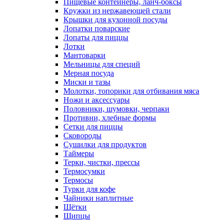
Пищевые контейнеры, ланч-боксы
Кружки из нержавеющей стали
Крышки для кухонной посуды
Лопатки поварские
Лопаты для пиццы
Лотки
Мантоварки
Мельницы для специй
Мерная посуда
Миски и тазы
Молотки, топорики для отбивания мяса
Ножи и аксессуары
Половники, шумовки, черпаки
Противни, хлебные формы
Сетки для пиццы
Сковороды
Сушилки для продуктов
Таймеры
Терки, чистки, прессы
Термосумки
Термосы
Турки для кофе
Чайники наплитные
Щётки
Щипцы