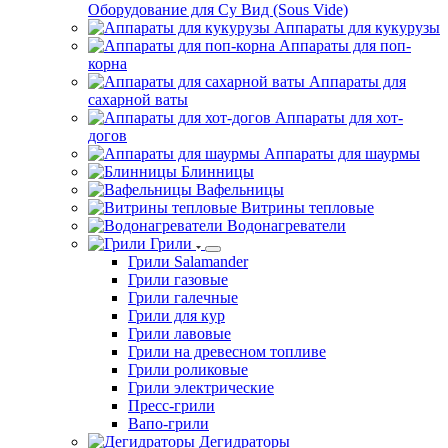
Оборудование для Су Вид (Sous Vide)
Аппараты для кукурузы
Аппараты для поп-
корна
Аппараты для
сахарной ваты
Аппараты для хот-
догов
Аппараты для шаурмы
Блинницы
Вафельницы
Витрины тепловые
Водонагреватели
Грили
Грили Salamander
Грили газовые
Грили галечные
Грили для кур
Грили лавовые
Грили на древесном топливе
Грили роликовые
Грили электрические
Пресс-грили
Вапо-грили
Дегидраторы