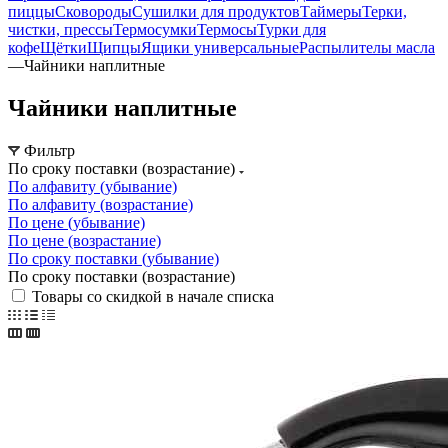
пиццы
Сковороды
Сушилки для продуктов
Таймеры
Терки,
чистки, прессы
Термосумки
Термосы
Турки для
кофе
Щётки
Щипцы
Ящики универсальные
Распылителы масла
—
Чайники наплитные
Чайники наплитные
Фильтр
По сроку поставки (возрастание)
По алфавиту (убывание)
По алфавиту (возрастание)
По цене (убывание)
По цене (возрастание)
По сроку поставки (убывание)
По сроку поставки (возрастание)
Товары со скидкой в начале списка