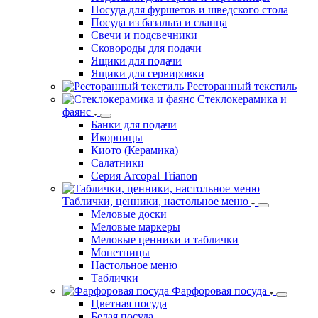
Посуда для фуршетов и шведского стола
Посуда из базальта и сланца
Свечи и подсвечники
Сковороды для подачи
Ящики для подачи
Ящики для сервировки
Ресторанный текстиль
Стеклокерамика и
фаянс
Банки для подачи
Икорницы
Киото (Керамика)
Салатники
Серия Arcopal Trianon
Таблички, ценники, настольное меню
Меловые доски
Меловые маркеры
Меловые ценники и таблички
Монетницы
Настольное меню
Таблички
Фарфоровая посуда
Цветная посуда
Белая посуда