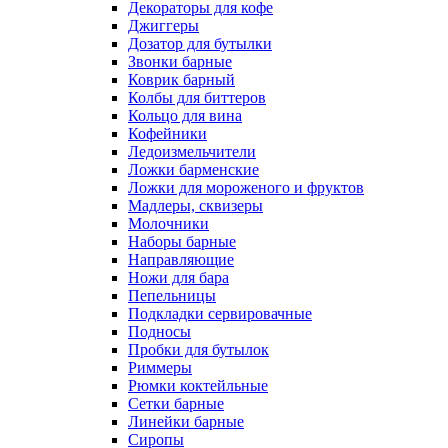
Декораторы для кофе
Джиггеры
Дозатор для бутылки
Звонки барные
Коврик барный
Колбы для биттеров
Кольцо для вина
Кофейники
Ледоизмельчители
Ложки барменские
Ложки для мороженого и фруктов
Мадлеры, сквизеры
Молочники
Наборы барные
Направляющие
Ножи для бара
Пепельницы
Подкладки сервировачные
Подносы
Пробки для бутылок
Риммеры
Рюмки коктейльные
Сетки барные
Линейки барные
Сиропы