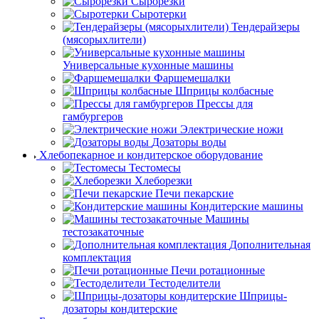
Сырорезки
Сыротерки
Тендерайзеры
(мясорыхлители)
Универсальные кухонные машины
Фаршемешалки
Шприцы колбасные
Прессы для
гамбургеров
Электрические ножи
Дозаторы воды
Хлебопекарное и кондитерское оборудование
Тестомесы
Хлеборезки
Печи пекарские
Кондитерские машины
Машины
тестозакаточные
Дополнительная
комплектация
Печи ротационные
Тестоделители
Шприцы-
дозаторы кондитерские