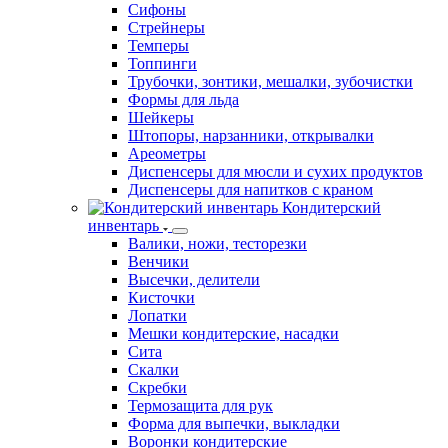
Сифоны
Стрейнеры
Темперы
Топпинги
Трубочки, зонтики, мешалки, зубочистки
Формы для льда
Шейкеры
Штопоры, нарзанники, открывалки
Ареометры
Диспенсеры для мюсли и сухих продуктов
Диспенсеры для напитков с краном
Кондитерский
инвентарь
Валики, ножи, тесторезки
Венчики
Высечки, делители
Кисточки
Лопатки
Мешки кондитерские, насадки
Сита
Скалки
Скребки
Термозащита для рук
Форма для выпечки, выкладки
Воронки кондитерские