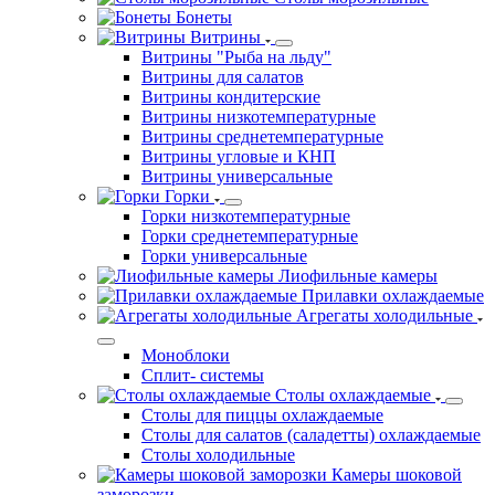
Бонеты
Витрины
Витрины "Рыба на льду"
Витрины для салатов
Витрины кондитерские
Витрины низкотемпературные
Витрины среднетемпературные
Витрины угловые и КНП
Витрины универсальные
Горки
Горки низкотемпературные
Горки среднетемпературные
Горки универсальные
Лиофильные камеры
Прилавки охлаждаемые
Агрегаты холодильные
Моноблоки
Сплит- системы
Столы охлаждаемые
Столы для пиццы охлаждаемые
Столы для салатов (саладетты) охлаждаемые
Столы холодильные
Камеры шоковой
заморозки