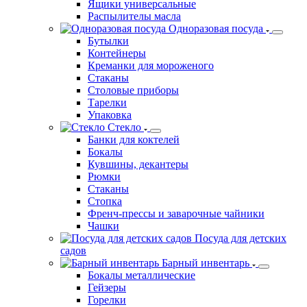
Ящики универсальные
Распылителы масла
Одноразовая посуда
Бутылки
Контейнеры
Креманки для мороженого
Стаканы
Столовые приборы
Тарелки
Упаковка
Стекло
Банки для коктелей
Бокалы
Кувшины, декантеры
Рюмки
Стаканы
Стопка
Френч-прессы и заварочные чайники
Чашки
Посуда для детских
садов
Барный инвентарь
Бокалы металлические
Гейзеры
Горелки