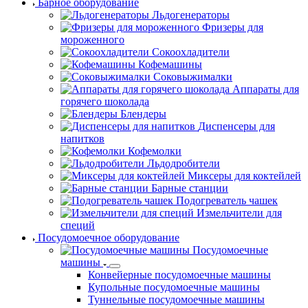
Барное оборудование
Льдогенераторы
Фризеры для
мороженного
Сокоохладители
Кофемашины
Соковыжималки
Аппараты для
горячего шоколада
Блендеры
Диспенсеры для
напитков
Кофемолки
Льдодробители
Миксеры для коктейлей
Барные станции
Подогреватель чашек
Измельчители для
специй
Посудомоечное оборудование
Посудомоечные
машины
Конвейерные посудомоечные машины
Купольные посудомоечные машины
Туннельные посудомоечные машины