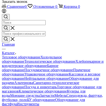
Заказать звонок
Сравнение
0
Отложенные
0
Корзина
0
Главная
—
Каталог
Тепловое оборудование
Холодильное
оборудование
Технологическое оборудование
Хлебопекарное и
кондитерское оборудование
Барное
оборудование
Посудомоечное оборудование
Прачечное
оборудование
Упаковочное оборудование
Кассовое и весовое
оборудование
Нейтральное оборудование
Оборудование для
раздачи
Альтернова
Санитарно-технологическое
оборудование
Посуда и инвентарь
Торговое оборудование для
магазинов
Климатическое оборудование
Кулеры для
воды
Моющие средства
Запчасти
Мебель
Спецодежда, фартуки,
футболки, поло
БУ оборудование
Оборудование для
фастфуда
Инструменты