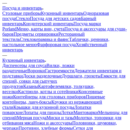
—
Посуда и инвентарь
Столовые приборы
Кухонный инвентарь
Одноразовая
посуда
Стекло
Посуда для детских садов
Барный
инвентарь
Кондитерский инвентарь
Посуда марки
Porland
Меню, карты вин, счета
Посуда и аксессуары для суши-
баров
Предметы сервировки
Ресторанный
текстиль
Стеклокерамика и фаянс
Таблички, ценники,
настольное меню
Фарфоровая посуда
Хозяйственный
инвентарь
—
Кухонный инвентарь
Диспенсеры для соуса
Вилки, ложки
раздаточные
Воронки
Гастроемкости
Держатели инвентаря и
подставки
Доски разделочные
Дуршлаги, грохоты
Емкости для
специй, совки для сыпучих
продуктов
Казаны
Картофелемялки, толкушки,
веселки
Кастрюли, котлы и сотейники
Консервные
ножи
Контейнеры для столовых приборов
Пищевые
контейнеры, ланч-боксы
Кружки из нержавеющей
стали
Крышки для кухонной посуды
Лопатки
поварские
Лопаты для пиццы
Лотки
Мантоварки
Мельницы для
специй
Мерная посуда
Миски и тазы
Молотки, топорики для
отбивания мяса
Ножи и аксессуары
Половники, шумовки,
черпаки
Противни, хлебные формы
Сетки для