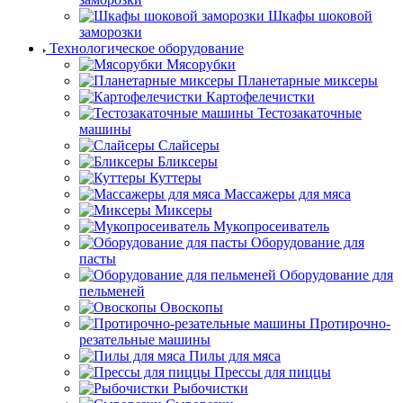
Шкафы шоковой
заморозки
Технологическое оборудование
Мясорубки
Планетарные миксеры
Картофелечистки
Тестозакаточные
машины
Слайсеры
Бликсеры
Куттеры
Массажеры для мяса
Миксеры
Мукопросеиватель
Оборудование для
пасты
Оборудование для
пельменей
Овоскопы
Протирочно-
резательные машины
Пилы для мяса
Прессы для пиццы
Рыбочистки