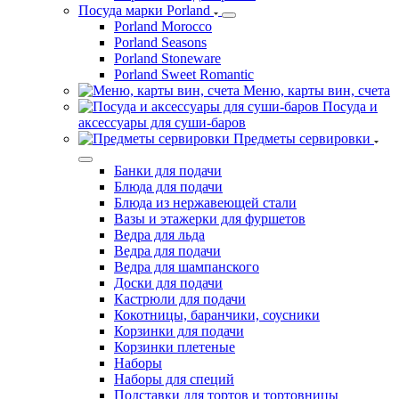
Посуда марки Porland
Porland Morocco
Porland Seasons
Porland Stoneware
Porland Sweet Romantic
Меню, карты вин, счета
Посуда и
аксессуары для суши-баров
Предметы сервировки
Банки для подачи
Блюда для подачи
Блюда из нержавеющей стали
Вазы и этажерки для фуршетов
Ведра для льда
Ведра для подачи
Ведра для шампанского
Доски для подачи
Кастрюли для подачи
Кокотницы, баранчики, соусники
Корзинки для подачи
Корзинки плетеные
Наборы
Наборы для специй
Подставки для тортов и тортовницы