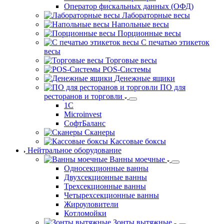
Оператор фискальных данных (ОФД)
Лабораторные весы
Напольные весы
Порционные весы
С печатью этикеток
весы
Торговые весы
POS-Системы
Денежные ящики
ПО для
ресторанов и торговли
1С
Microinvest
СофтБаланс
Сканеры
Кассовые боксы
Нейтральное оборудование
Ванны моечные
Односекционные ванны
Двухсекционные ванны
Трехсекционные ванны
Четырехсекционные ванны
Жироуловители
Котломойки
Зонты вытяжные