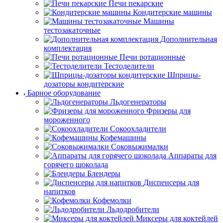
Печи пекарские
Кондитерские машины
Машины
тестозакаточные
Дополнительная
комплектация
Печи ротационные
Тестоделители
Шприцы-
дозаторы кондитерские
Барное оборудование
Льдогенераторы
Фризеры для
мороженного
Сокоохладители
Кофемашины
Соковыжималки
Аппараты для
горячего шоколада
Блендеры
Диспенсеры для
напитков
Кофемолки
Льдодробители
Миксеры для коктейлей