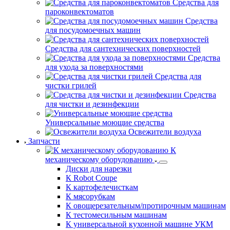
Средства для
пароконвектоматов
Средства
для посудомоечных машин
Средства для сантехнических поверхностей
Средства
для ухода за поверхностями
Средства для
чистки грилей
Средства
для чистки и дезинфекции
Универсальные моющие средства
Освежители воздуха
Запчасти
К
механическому оборудованию
Диски для нарезки
К Robot Coupe
К картофелечисткам
К мясорубкам
К овощерезательным/протирочным машинам
К тестомесильным машинам
К универсальной кухонной машине УКМ