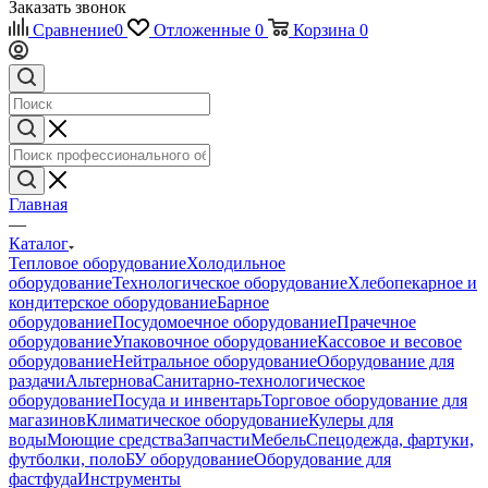
Заказать звонок
Сравнение
0
Отложенные
0
Корзина
0
Главная
—
Каталог
Тепловое оборудование
Холодильное
оборудование
Технологическое оборудование
Хлебопекарное и
кондитерское оборудование
Барное
оборудование
Посудомоечное оборудование
Прачечное
оборудование
Упаковочное оборудование
Кассовое и весовое
оборудование
Нейтральное оборудование
Оборудование для
раздачи
Альтернова
Санитарно-технологическое
оборудование
Посуда и инвентарь
Торговое оборудование для
магазинов
Климатическое оборудование
Кулеры для
воды
Моющие средства
Запчасти
Мебель
Спецодежда, фартуки,
футболки, поло
БУ оборудование
Оборудование для
фастфуда
Инструменты