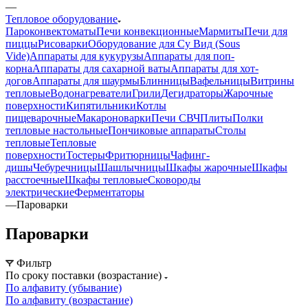
—
Тепловое оборудование
Пароконвектоматы
Печи конвекционные
Мармиты
Печи для
пиццы
Рисоварки
Оборудование для Су Вид (Sous
Vide)
Аппараты для кукурузы
Аппараты для поп-
корна
Аппараты для сахарной ваты
Аппараты для хот-
догов
Аппараты для шаурмы
Блинницы
Вафельницы
Витрины
тепловые
Водонагреватели
Грили
Дегидраторы
Жарочные
поверхности
Кипятильники
Котлы
пищеварочные
Макароноварки
Печи СВЧ
Плиты
Полки
тепловые настольные
Пончиковые аппараты
Столы
тепловые
Тепловые
поверхности
Тостеры
Фритюрницы
Чафинг-
дишы
Чебуречницы
Шашлычницы
Шкафы жарочные
Шкафы
расстоечные
Шкафы тепловые
Сковороды
электрические
Ферментаторы
—
Пароварки
Пароварки
Фильтр
По сроку поставки (возрастание)
По алфавиту (убывание)
По алфавиту (возрастание)