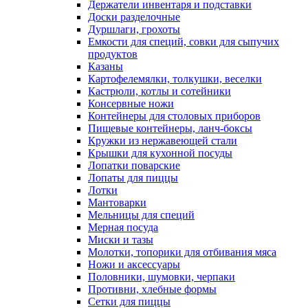
Держатели инвентаря и подставки
Доски разделочные
Дуршлаги, грохоты
Емкости для специй, совки для сыпучих
продуктов
Казаны
Картофелемялки, толкушки, веселки
Кастрюли, котлы и сотейники
Консервные ножи
Контейнеры для столовых приборов
Пищевые контейнеры, ланч-боксы
Кружки из нержавеющей стали
Крышки для кухонной посуды
Лопатки поварские
Лопаты для пиццы
Лотки
Мантоварки
Мельницы для специй
Мерная посуда
Миски и тазы
Молотки, топорики для отбивания мяса
Ножи и аксессуары
Половники, шумовки, черпаки
Противни, хлебные формы
Сетки для пиццы