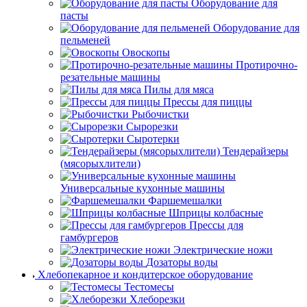
Оборудование для
пасты
Оборудование для
пельменей
Овоскопы
Протирочно-
резательные машины
Пилы для мяса
Прессы для пиццы
Рыбочистки
Сырорезки
Сыротерки
Тендерайзеры
(мясорыхлители)
Универсальные кухонные машины
Фаршемешалки
Шприцы колбасные
Прессы для
гамбургеров
Электрические ножи
Дозаторы воды
Хлебопекарное и кондитерское оборудование
Тестомесы
Хлеборезки