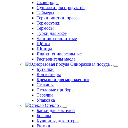
Сковороды
Сушилки для продуктов
Таймеры
Терки, чистки, прессы
Термосумки
Термосы
Турки для кофе
Чайники наплитные
Щётки
Щипцы
Ящики универсальные
Распылителы масла
Одноразовая посуда
Бутылки
Контейнеры
Креманки для мороженого
Стаканы
Столовые приборы
Тарелки
Упаковка
Стекло
Банки для коктелей
Бокалы
Кувшины, декантеры
Рюмки