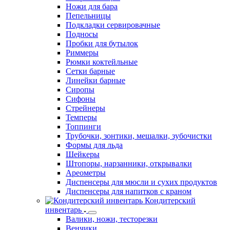
Ножи для бара
Пепельницы
Подкладки сервировачные
Подносы
Пробки для бутылок
Риммеры
Рюмки коктейльные
Сетки барные
Линейки барные
Сиропы
Сифоны
Стрейнеры
Темперы
Топпинги
Трубочки, зонтики, мешалки, зубочистки
Формы для льда
Шейкеры
Штопоры, нарзанники, открывалки
Ареометры
Диспенсеры для мюсли и сухих продуктов
Диспенсеры для напитков с краном
Кондитерский
инвентарь
Валики, ножи, тесторезки
Венчики