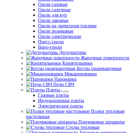
Грили газовые
Грили галечные
Грили для кур
Грили лавовые
Грили на древесном топливе
Грили роликовые
Грили электрические
Пресс-грили
Вапо-грили
Дегидраторы
Жарочные поверхности
Кипятильники
Котлы пищеварочные
Макароноварки
Пароварки
Печи СВЧ
Плиты
Газовые плиты
Индукционные плиты
Электрические плиты
Полки тепловые
настольные
Пончиковые аппараты
Столы тепловые
Тепловые поверхности