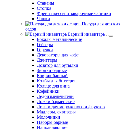
Стаканы
Стопка
Френч-прессы и заварочные чайники
Чашки
Посуда для детских
садов
Барный инвентарь
Бокалы металлические
Гейзеры
Горелки
Декораторы для кофе
Джиггеры
Дозатор для бутылки
Звонки барные
Коврик барный
Колбы для биттеров
Кольцо для вина
Кофейники
Ледоизмельчители
Ложки барменские
Ложки для мороженого и фруктов
Мадлеры, сквизеры
Молочники
Наборы барные
Направляющие