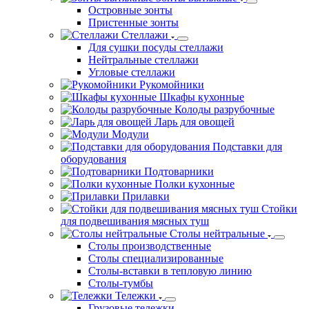
Островные зонты
Пристенные зонты
Стеллажи
Для сушки посуды стеллажи
Нейтральные стеллажи
Угловые стеллажи
Рукомойники
Шкафы кухонные
Колоды разрубочные
Ларь для овощей
Модули
Подставки для
оборудования
Подтоварники
Полки кухонные
Прилавки
Стойки
для подвешивания мясных туш
Столы нейтральные
Столы производственные
Столы специализированные
Столы-вставки в тепловую линию
Столы-тумбы
Тележки
Грузовые тележки