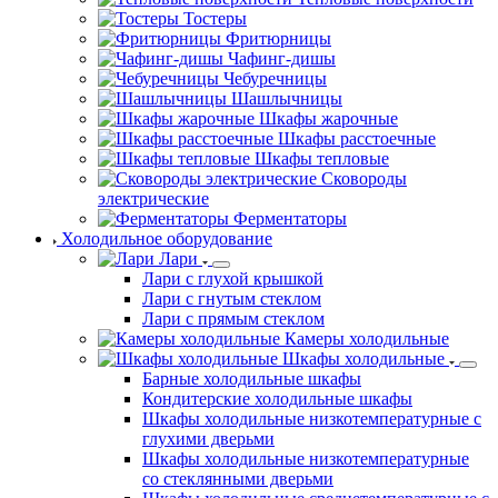
Тостеры
Фритюрницы
Чафинг-дишы
Чебуречницы
Шашлычницы
Шкафы жарочные
Шкафы расстоечные
Шкафы тепловые
Сковороды
электрические
Ферментаторы
Холодильное оборудование
Лари
Лари с глухой крышкой
Лари с гнутым стеклом
Лари с прямым стеклом
Камеры холодильные
Шкафы холодильные
Барные холодильные шкафы
Кондитерские холодильные шкафы
Шкафы холодильные низкотемпературные с
глухими дверьми
Шкафы холодильные низкотемпературные
со стеклянными дверьми