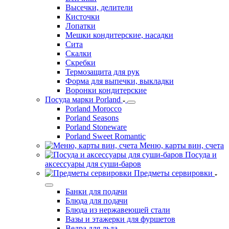
Высечки, делители
Кисточки
Лопатки
Мешки кондитерские, насадки
Сита
Скалки
Скребки
Термозащита для рук
Форма для выпечки, выкладки
Воронки кондитерские
Посуда марки Porland
Porland Morocco
Porland Seasons
Porland Stoneware
Porland Sweet Romantic
Меню, карты вин, счета
Посуда и
аксессуары для суши-баров
Предметы сервировки
Банки для подачи
Блюда для подачи
Блюда из нержавеющей стали
Вазы и этажерки для фуршетов
Ведра для льда