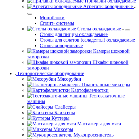
Прилавки охлаждаемые
Агрегаты холодильные
Моноблоки
Сплит- системы
Столы охлаждаемые
Столы для пиццы охлаждаемые
Столы для салатов (саладетты) охлаждаемые
Столы холодильные
Камеры шоковой
заморозки
Шкафы шоковой
заморозки
Технологическое оборудование
Мясорубки
Планетарные миксеры
Картофелечистки
Тестозакаточные
машины
Слайсеры
Бликсеры
Куттеры
Массажеры для мяса
Миксеры
Мукопросеиватель