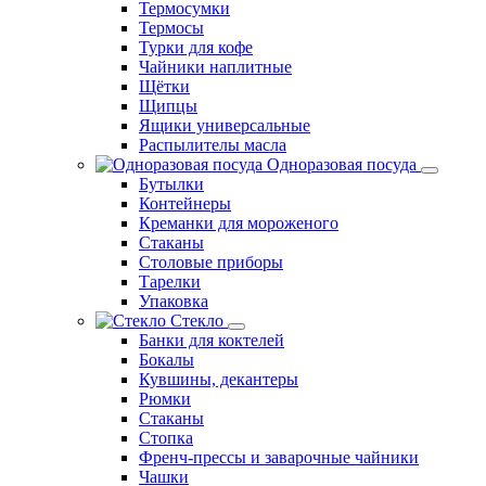
Термосумки
Термосы
Турки для кофе
Чайники наплитные
Щётки
Щипцы
Ящики универсальные
Распылителы масла
Одноразовая посуда
Бутылки
Контейнеры
Креманки для мороженого
Стаканы
Столовые приборы
Тарелки
Упаковка
Стекло
Банки для коктелей
Бокалы
Кувшины, декантеры
Рюмки
Стаканы
Стопка
Френч-прессы и заварочные чайники
Чашки