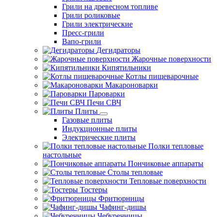
Грили на древесном топливе
Грили роликовые
Грили электрические
Пресс-грили
Вапо-грили
Дегидраторы
Жарочные поверхности
Кипятильники
Котлы пищеварочные
Макароноварки
Пароварки
Печи СВЧ
Плиты
Газовые плиты
Индукционные плиты
Электрические плиты
Полки тепловые
настольные
Пончиковые аппараты
Столы тепловые
Тепловые поверхности
Тостеры
Фритюрницы
Чафинг-дишы
Чебуречницы