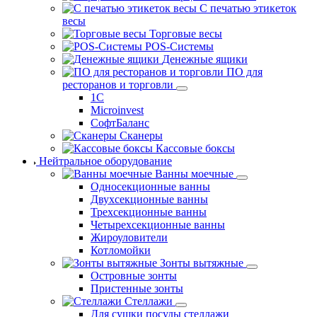
С печатью этикеток
весы
Торговые весы
POS-Системы
Денежные ящики
ПО для
ресторанов и торговли
1С
Microinvest
СофтБаланс
Сканеры
Кассовые боксы
Нейтральное оборудование
Ванны моечные
Односекционные ванны
Двухсекционные ванны
Трехсекционные ванны
Четырехсекционные ванны
Жироуловители
Котломойки
Зонты вытяжные
Островные зонты
Пристенные зонты
Стеллажи
Для сушки посуды стеллажи