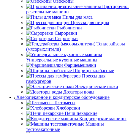
Овоскопы
Протирочно-
резательные машины
Пилы для мяса
Прессы для пиццы
Рыбочистки
Сырорезки
Сыротерки
Тендерайзеры
(мясорыхлители)
Универсальные кухонные машины
Фаршемешалки
Шприцы колбасные
Прессы для
гамбургеров
Электрические ножи
Дозаторы воды
Хлебопекарное и кондитерское оборудование
Тестомесы
Хлеборезки
Печи пекарские
Кондитерские машины
Машины
тестозакаточные