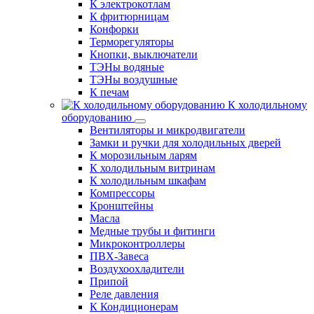
К электрокотлам
К фритюрницам
Конфорки
Терморегуляторы
Кнопки, выключатели
ТЭНы водяные
ТЭНы воздушные
К печам
К холодильному
оборудованию
Вентиляторы и микродвигатели
Замки и ручки для холодильных дверей
К морозильным ларям
К холодильным витринам
К холодильным шкафам
Компрессоры
Кронштейны
Масла
Медные трубы и фитинги
Микроконтроллеры
ПВХ-Завеса
Воздухоохладители
Припой
Реле давления
К Кондиционерам