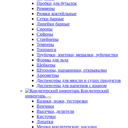
Пробки для бутылок
Риммеры
Рюмки коктейльные
Сетки барные
Линейки барные
Сиропы
Сифоны
Стрейнеры
Темперы
Топпинги
Трубочки, зонтики, мешалки, зубочистки
Формы для льда
Шейкеры
Штопоры, нарзанники, открывалки
Ареометры
Диспенсеры для мюсли и сухих продуктов
Диспенсеры для напитков с краном
Кондитерский
инвентарь
Валики, ножи, тесторезки
Венчики
Высечки, делители
Кисточки
Лопатки
Мешки кондитерские, насадки