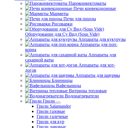
Пароконвектоматы
Печи конвекционные
Мармиты
Печи для пиццы
Рисоварки
Оборудование для Су Вид (Sous Vide)
Аппараты для кукурузы
Аппараты для поп-
корна
Аппараты для
сахарной ваты
Аппараты для хот-
догов
Аппараты для шаурмы
Блинницы
Вафельницы
Витрины тепловые
Водонагреватели
Грили
Грили Salamander
Грили газовые
Грили галечные
Грили для кур
Грили лавовые