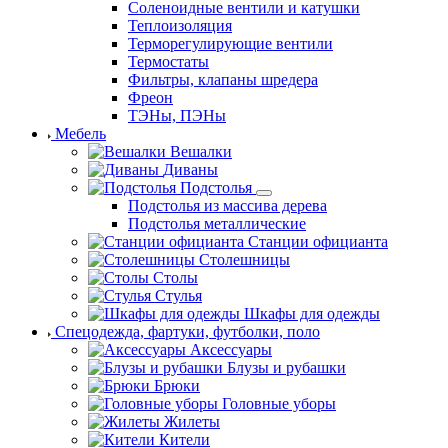
Соленоидные вентили и катушки
Теплоизоляция
Терморегулирующие вентили
Термостаты
Фильтры, клапаны шредера
Фреон
ТЭНы, ПЭНы
Мебель
Вешалки
Диваны
Подстолья
Подстолья из массива дерева
Подстолья металлические
Станции официанта
Столешницы
Столы
Стулья
Шкафы для одежды
Спецодежда, фартуки, футболки, поло
Аксессуары
Блузы и рубашки
Брюки
Головные уборы
Жилеты
Кители