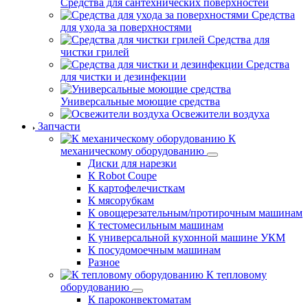
Средства для сантехнических поверхностей
Средства
для ухода за поверхностями
Средства для
чистки грилей
Средства
для чистки и дезинфекции
Универсальные моющие средства
Освежители воздуха
Запчасти
К
механическому оборудованию
Диски для нарезки
К Robot Coupe
К картофелечисткам
К мясорубкам
К овощерезательным/протирочным машинам
К тестомесильным машинам
К универсальной кухонной машине УКМ
К посудомоечным машинам
Разное
К тепловому
оборудованию
К пароконвектоматам