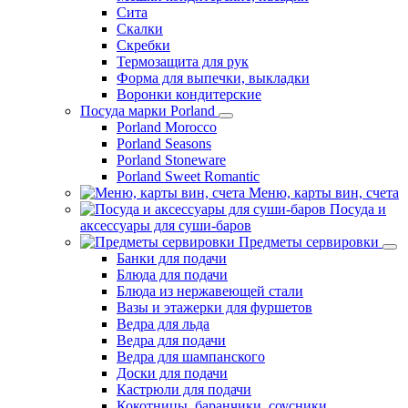
Сита
Скалки
Скребки
Термозащита для рук
Форма для выпечки, выкладки
Воронки кондитерские
Посуда марки Porland
Porland Morocco
Porland Seasons
Porland Stoneware
Porland Sweet Romantic
Меню, карты вин, счета
Посуда и
аксессуары для суши-баров
Предметы сервировки
Банки для подачи
Блюда для подачи
Блюда из нержавеющей стали
Вазы и этажерки для фуршетов
Ведра для льда
Ведра для подачи
Ведра для шампанского
Доски для подачи
Кастрюли для подачи
Кокотницы, баранчики, соусники