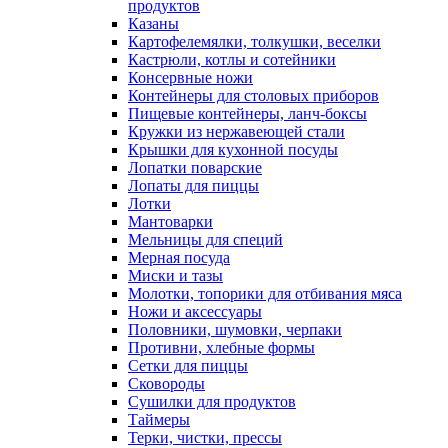
продуктов
Казаны
Картофелемялки, толкушки, веселки
Кастрюли, котлы и сотейники
Консервные ножи
Контейнеры для столовых приборов
Пищевые контейнеры, ланч-боксы
Кружки из нержавеющей стали
Крышки для кухонной посуды
Лопатки поварские
Лопаты для пиццы
Лотки
Мантоварки
Мельницы для специй
Мерная посуда
Миски и тазы
Молотки, топорики для отбивания мяса
Ножи и аксессуары
Половники, шумовки, черпаки
Противни, хлебные формы
Сетки для пиццы
Сковороды
Сушилки для продуктов
Таймеры
Терки, чистки, прессы