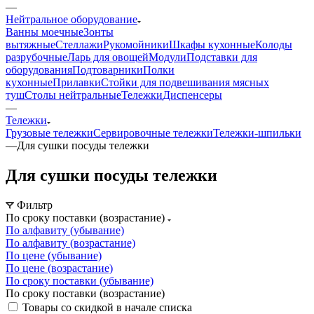
—
Нейтральное оборудование
Ванны моечные
Зонты
вытяжные
Стеллажи
Рукомойники
Шкафы кухонные
Колоды
разрубочные
Ларь для овощей
Модули
Подставки для
оборудования
Подтоварники
Полки
кухонные
Прилавки
Стойки для подвешивания мясных
туш
Столы нейтральные
Тележки
Диспенсеры
—
Тележки
Грузовые тележки
Сервировочные тележки
Тележки-шпильки
—
Для сушки посуды тележки
Для сушки посуды тележки
Фильтр
По сроку поставки (возрастание)
По алфавиту (убывание)
По алфавиту (возрастание)
По цене (убывание)
По цене (возрастание)
По сроку поставки (убывание)
По сроку поставки (возрастание)
Товары со скидкой в начале списка