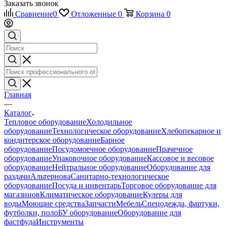
Заказать звонок
Сравнение
0
Отложенные
0
Корзина
0
Главная
—
Каталог
Тепловое оборудование
Холодильное
оборудование
Технологическое оборудование
Хлебопекарное и
кондитерское оборудование
Барное
оборудование
Посудомоечное оборудование
Прачечное
оборудование
Упаковочное оборудование
Кассовое и весовое
оборудование
Нейтральное оборудование
Оборудование для
раздачи
Альтернова
Санитарно-технологическое
оборудование
Посуда и инвентарь
Торговое оборудование для
магазинов
Климатическое оборудование
Кулеры для
воды
Моющие средства
Запчасти
Мебель
Спецодежда, фартуки,
футболки, поло
БУ оборудование
Оборудование для
фастфуда
Инструменты