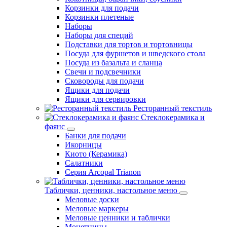
Корзинки для подачи
Корзинки плетеные
Наборы
Наборы для специй
Подставки для тортов и тортовницы
Посуда для фуршетов и шведского стола
Посуда из базальта и сланца
Свечи и подсвечники
Сковороды для подачи
Ящики для подачи
Ящики для сервировки
Ресторанный текстиль
Стеклокерамика и
фаянс
Банки для подачи
Икорницы
Киото (Керамика)
Салатники
Серия Arcopal Trianon
Таблички, ценники, настольное меню
Меловые доски
Меловые маркеры
Меловые ценники и таблички
Монетницы