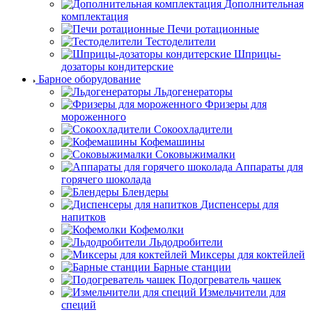
Дополнительная
комплектация
Печи ротационные
Тестоделители
Шприцы-
дозаторы кондитерские
Барное оборудование
Льдогенераторы
Фризеры для
мороженного
Сокоохладители
Кофемашины
Соковыжималки
Аппараты для
горячего шоколада
Блендеры
Диспенсеры для
напитков
Кофемолки
Льдодробители
Миксеры для коктейлей
Барные станции
Подогреватель чашек
Измельчители для
специй