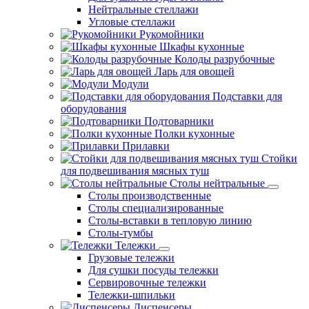
Нейтральные стеллажи
Угловые стеллажи
Рукомойники
Шкафы кухонные
Колоды разрубочные
Ларь для овощей
Модули
Подставки для
оборудования
Подтоварники
Полки кухонные
Прилавки
Стойки
для подвешивания мясных туш
Столы нейтральные
Столы производственные
Столы специализированные
Столы-вставки в тепловую линию
Столы-тумбы
Тележки
Грузовые тележки
Для сушки посуды тележки
Сервировочные тележки
Тележки-шпильки
Диспенсеры