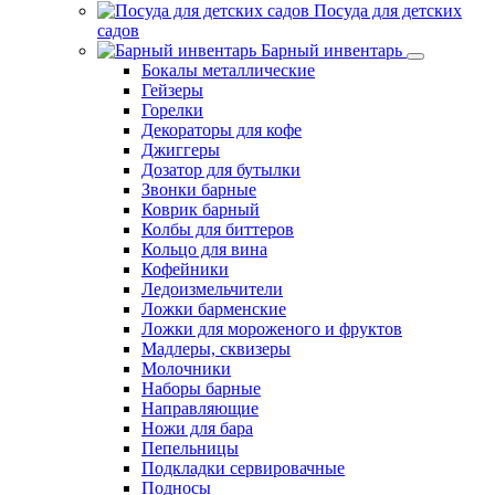
Посуда для детских
садов
Барный инвентарь
Бокалы металлические
Гейзеры
Горелки
Декораторы для кофе
Джиггеры
Дозатор для бутылки
Звонки барные
Коврик барный
Колбы для биттеров
Кольцо для вина
Кофейники
Ледоизмельчители
Ложки барменские
Ложки для мороженого и фруктов
Мадлеры, сквизеры
Молочники
Наборы барные
Направляющие
Ножи для бара
Пепельницы
Подкладки сервировачные
Подносы