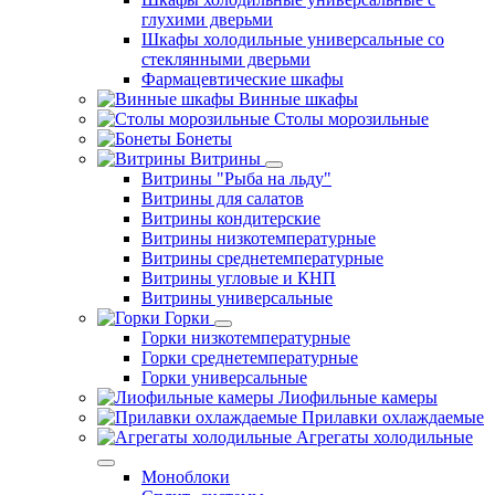
глухими дверьми
Шкафы холодильные универсальные со
стеклянными дверьми
Фармацевтические шкафы
Винные шкафы
Столы морозильные
Бонеты
Витрины
Витрины "Рыба на льду"
Витрины для салатов
Витрины кондитерские
Витрины низкотемпературные
Витрины среднетемпературные
Витрины угловые и КНП
Витрины универсальные
Горки
Горки низкотемпературные
Горки среднетемпературные
Горки универсальные
Лиофильные камеры
Прилавки охлаждаемые
Агрегаты холодильные
Моноблоки