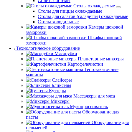
Сплит- системы
Столы охлаждаемые
Столы для пиццы охлаждаемые
Столы для салатов (саладетты) охлаждаемые
Столы холодильные
Камеры шоковой
заморозки
Шкафы шоковой
заморозки
Технологическое оборудование
Мясорубки
Планетарные миксеры
Картофелечистки
Тестозакаточные
машины
Слайсеры
Бликсеры
Куттеры
Массажеры для мяса
Миксеры
Мукопросеиватель
Оборудование для
пасты
Оборудование для
пельменей